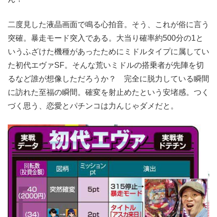
二度見した液晶画面で鳴る心拍音。そう、これが俗に言う
突確。暴走モード突入である。大当り確率約500分の1と
いうふざけた機種があったためにミドルタイプに属してい
た初代エヴァSF。そんな荒いミドルの搭乗者が先陣を切
るなど誰が想像しただろうか？ 完全に脱力している瞬間
に訪れた至福の瞬間。確変を射止めたという安堵感。つく
づく思う、恋愛とパチンコは力んじゃダメだと。