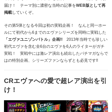
届け！ テーマ別に濃密な当時の記事を
WEB版として再
掲載
していくぞ。
その第5弾となる今回は初の実戦企画！ なんと同一ホー
ルにて初代から6までのエヴァシリーズを同時に実戦した
「エヴァユニゾンバトル」企画!!
2013年当時でも珍しい
初代エヴァを含む全6台のエヴァを6人のライターがガチ
実戦！ 実戦中には激レア演出も続出したパチマガならで
はの特別企画、シリーズファンならずとも必見です!!
CRエヴァへの愛で超レア演出を引
け！