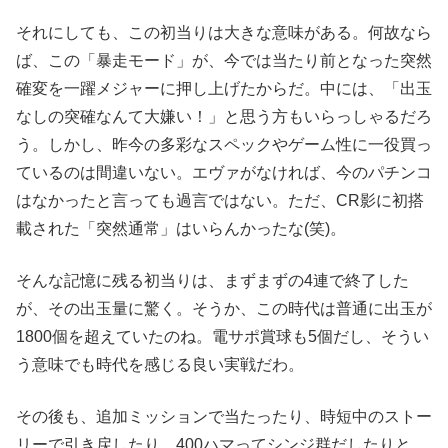
それにしても、この初当りは大きな意味がある。何故なら
ば、この「暴走モード」が、今では当たり前となった突然
確変を一躍メジャーに押し上げたからだ。中には、「出玉
なしの突確なんて大嫌い！」と思う方もいらっしゃるだろ
う。しかし、昨今の多彩なスペックやゲーム性に一役買っ
ているのは間違いない。エヴァがなければ、今のパチンコ
はなかったと言っても過言ではない。ただ、CR影に初搭
載された「突然通常」はいらんかったな(笑)。
そんな記憶に残る初当りは、まずまずの4連で終了した
が、その出玉量に驚く。そうか、この時代は普通に出玉が
1800個を超えていたのね。電サポ賞球も5個だし、そうい
う意味でも時代を感じる良い実戦だわ。
その後も、追加ミッションで当たったり、時短中のストー
リーで引き戻したり、400ハマってシンジ群だしたりと、