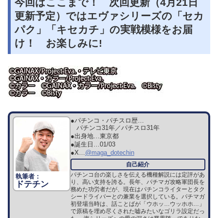
今回はここまで！ 次回更新（4月21日
更新予定）ではエヴァシリーズの「セカ
パク」「キセカチ」の実戦模様をお届
け！ お楽しみに!
●パチンコ・パチスロ歴…
パチンコ31年／パチスロ31年
●出身地…
東京都
●誕生日…
01/03
●X…
@maga_dotechin
パチンコ台の楽しさを伝える機種解説には定評があ
り、高い支持を誇る。長年、パチマガ攻略軍団長を
ドテチン
務めた功労者だが、現在はパチンコライターとタク
シードライバーとの兼業を選択している。パチマガ
初登場当時は、話ことばが「ウホッ…ウッホホ…」
で原稿を埋め尽くされた嘘みたいなゴリラ設定だっ