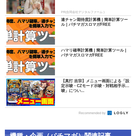
PR(合同会社デジタルファーム )
連チャン期待度計算機 | 簡単計算ツー
ル | パチマガスロマガFREE
ハマリ確率計算機 | 簡単計算ツール |
パチマガスロマガFREE
【真打 吉宗】メニュー画面による「設
定示唆・CZモード示唆・対戦相手示
唆」につい...
Recommended by
機種・企画（パチマガ）関連記事