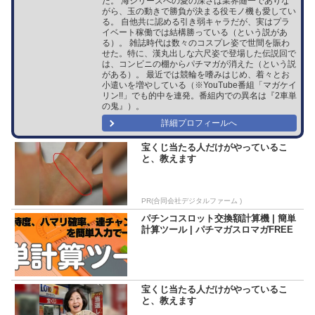
た。 海シリーズへの愛の深さは業界随一でありな
がら、玉の動きで勝負が決まる役モノ機も愛してい
る。 自他共に認める引き弱キャラだが、実はプラ
イベート稼働では結構勝っている（という説があ
る）。 雑誌時代は数々のコスプレ姿で世間を賑わ
せた。特に、漢丸出しな六尺姿で登場した伝説回で
は、コンビニの棚からパチマガが消えた（という説
がある）。 最近では競輪を嗜みはじめ、着々とお
小遣いを増やしている（※YouTube番組「マガケイ
リン!!」でも的中を連発。番組内での異名は『2車単
の鬼』）。
詳細プロフィールへ
宝くじ当たる人だけがやっているこ
と、教えます
PR(合同会社デジタルファーム )
パチンコスロット交換額計算機 | 簡単
計算ツール | パチマガスロマガFREE
宝くじ当たる人だけがやっているこ
と、教えます