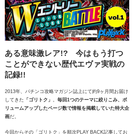
ある意味激レア!? 今はもう打つ
ことができない歴代エヴァ実戦の
記録!!
2013年、パチンコ攻略マガジン誌上にて約9ヶ月間お届け
してきた
「ゴリトク」
。
毎回1つのテーマに絞りこみ、ボ
リュームアップしたページ数で情報を掲載していた特大企
画
だ。
今回からその「ゴリトク」を順次PLAY BACK記事してお