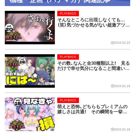
PLAYBACK
そんなところに出現しなくても…
（笑）気づかせる気がない超激アツ演
出！【限定LOVERS vol.20】
2024.02.23
PLAYBACK
その数、なんと全30種類以上！ 見る
だけで幸せ気分になること間違いな
しのレア画像!!【限定LOVERS vol.
19】
2024.02.19
PLAYBACK
萌えと恐怖、どちらもプレミアムの
嬉しさは共通！ その瞬間を一挙ま
とめてお届け!!【限定LOVERS vol.
18】
2024.02.16