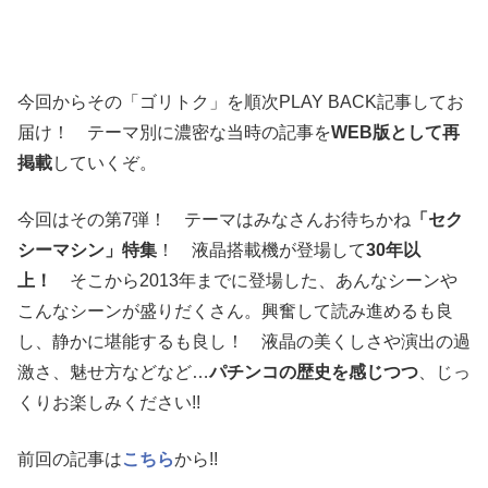
今回からその「ゴリトク」を順次PLAY BACK記事してお
届け！ テーマ別に濃密な当時の記事を
WEB版として再
掲載
していくぞ。
今回はその第7弾！ テーマはみなさんお待ちかね
「セク
シーマシン」特集
！ 液晶搭載機が登場して
30年以
上！
そこから2013年までに登場した、あんなシーンや
こんなシーンが盛りだくさん。興奮して読み進めるも良
し、静かに堪能するも良し！ 液晶の美くしさや演出の過
激さ、魅せ方などなど…
パチンコの歴史を感じつつ
、じっ
くりお楽しみください!!
前回の記事は
こちら
から!!