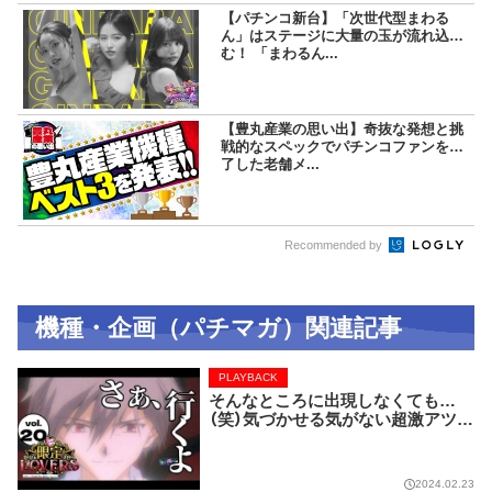
【パチンコ新台】「次世代型まわる
ん」はステージに大量の玉が流れ込
む！ 「まわるん...
【豊丸産業の思い出】奇抜な発想と挑
戦的なスペックでパチンコファンを魅
了した老舗メ...
Recommended by
機種・企画（パチマガ）関連記事
PLAYBACK
そんなところに出現しなくても…
（笑）気づかせる気がない超激アツ演
出！【限定LOVERS vol.20】
2024.02.23