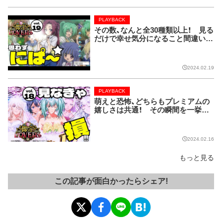
PLAYBACK
その数、なんと全30種類以上！ 見る
だけで幸せ気分になること間違いな
しのレア画像!!【限定LOVERS vol.
19】
2024.02.19
PLAYBACK
萌えと恐怖、どちらもプレミアムの
嬉しさは共通！ その瞬間を一挙ま
とめてお届け!!【限定LOVERS vol.
18】
2024.02.16
もっと見る
この記事が面白かったらシェア!