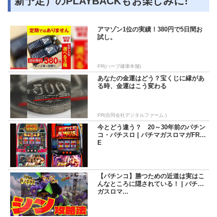
新予定）のPLAYBACKもお楽しみに!
アマゾン1位の実績！380円で5日間お
試し。
PR(ハーブ健康本舗)
あなたの金運はどう？宝くじに縁があ
る時、金運はこう変わる
PR(合同会社デジタルファーム )
今とどう違う？ 20～30年前のパチン
コ・パチスロ | パチマガスロマガFRE
E
【パチンコ】勝つための近道は実はこ
んなところに隠されている！ | パチマ
ガスロマ...