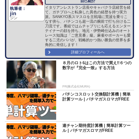
イタリアンレストラン店長やキャバクラ店経営を経
て、ガチプロへと転身した異色の経歴を持つ実力
jin
派。SANKYO系スマスロを主戦場に荒波を乗りこ
ジン
なす傍ら、パチンコも超一流の腕前で打ち分ける二
刀流です。番組ではムチャブリにも応えるエンター
テイナーの顔を持ち、地元・伊勢崎仕込みのオート
レース知識は「ご意見番」級。麻雀やポーカーも愛
する二児のパパが、戦略的かつ熱い勝負の世界を多
角的に発信します！
詳細プロフィールへ
８月のロト6はこの方法で買え!!６つの
数字が『完全一致』する方法
PR(株式会社MURA)
パチンコスロット交換額計算機 | 簡単
計算ツール | パチマガスロマガFREE
連チャン期待度計算機 | 簡単計算ツー
ル | パチマガスロマガFREE