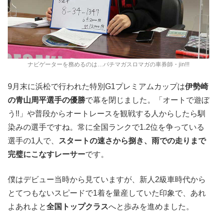
ナビゲーターを務めるのは…パチマガスロマガの車券師・jin!!!
9月末に浜松で行われた特別G1プレミアムカップは
伊勢崎
の青山周平選手の優勝
で幕を閉じました。「オートで遊ぼ
う!!」や普段からオートレースを観戦する人からしたら馴
染みの選手ですね。常に全国ランクで1.2位を争っている
選手の1人で、
スタートの速さから捌き、雨での走りまで
完璧にこなすレーサー
です。
僕はデビュー当時から見ていますが、新人2級車時代から
とてつもないスピードで1着を量産していた印象で、あれ
よあれよと
全国トップクラス
へと歩みを進めました。