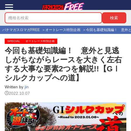
パチマガスロマガFREE
オートレース特別企画
今回も基礎知識編！ 意外と
SPECIAL
オートレース特別企画
今回も基礎知識編！ 意外と見逃
しがちながらレースを大きく左右
する大事な要素2つを解説!!【GⅠ
シルクカップへの道】
Written by
jin
2022.10.07