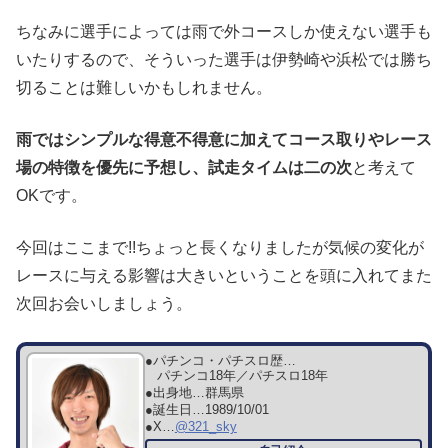
ちなみに選手によっては雨で外コースしか使えない選手も
いたりするので、そういった選手は伊勢崎や浜松では勝ち
切ることは難しいかもしれません。
雨ではシンプルな得意不得意に加えてコース取りやレース
場の特徴を優先に予想し、試走タイムは二の次
と考えて
OKです。
今回はここまで!!ちょっと長くなりましたが気候の変化が
レースに与える影響は大きいということを頭に入れてまた
次回お会いしましょう。
●パチンコ・パチスロ歴…
パチンコ18年／パチスロ18年
●出身地…
群馬県
●誕生日…
1989/10/01
●X…
@321_sky