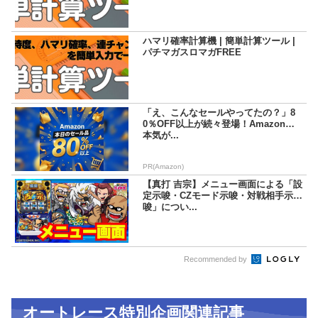
ハマリ確率計算機 | 簡単計算ツール |
パチマガスロマガFREE
「え、こんなセールやってたの？」8
0％OFF以上が続々登場！Amazonの
本気が...
PR(Amazon)
【真打 吉宗】メニュー画面による「設
定示唆・CZモード示唆・対戦相手示
唆」につい...
Recommended by
オートレース特別企画関連記事