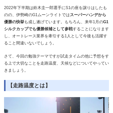
2022年下半期は鈴木圭一郎選手にS1の座を譲りはしたも
のの、伊勢崎のG1ムーンライトでは
スーパーハンデから
優勝の快挙
も成し遂げています。もちろん、来年1月の
G1
シルクカップでも優勝候補として参戦
することになります
し、オートレース業界を牽引する1人として今後も活躍す
ること間違いないでしょう。
さて、今回の勉強テーマですが試走タイムの他に予想をす
る上で大切なことを走路温度、天候などについてやってい
きましょう。
【走路温度とは】