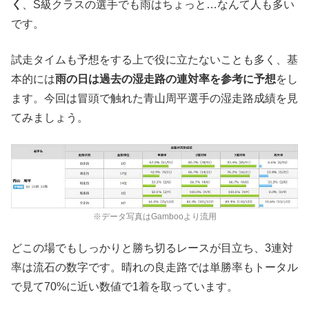
く
、S級クラスの選手でも雨はちょっと…なんて人も多い
です。
試走タイムも予想をする上で役に立たないことも多く、基
本的には
雨の日は過去の湿走路の連対率を参考に予想
をし
ます。今回は冒頭で触れた青山周平選手の湿走路成績を見
てみましょう。
※データ写真はGambooより流用
どこの場でもしっかりと勝ち切るレースが目立ち、3連対
率は流石の数字です。晴れの良走路では単勝率もトータル
で見て70%に近い数値で1着を取っています。