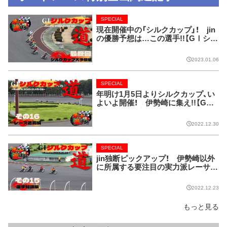
SPECIAL
現在開催中の「シルクカップ」！ jin
の優勝予想は…この選手!!【GⅠシル
クカップへの道】
2023.01.06
SPECIAL
年明け1月5日よりシルクカップ、い
よいよ開催！ 伊勢崎に集え!!【GⅠ
シルクカップへの道】
2022.12.30
SPECIAL
jin独断ピックアップ！ 伊勢崎以外
に所属する要注目の実力派レーサー
たちを紹介!!【GⅠシルクカップへの
道】
2022.12.23
もっと見る