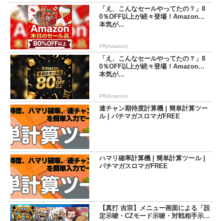
「え、こんなセールやってたの？」8
0％OFF以上が続々登場！Amazonの
本気が...
PR(Amazon)
「え、こんなセールやってたの？」8
0％OFF以上が続々登場！Amazonの
本気が...
PR(Amazon)
連チャン期待度計算機 | 簡単計算ツー
ル | パチマガスロマガFREE
ハマリ確率計算機 | 簡単計算ツール |
パチマガスロマガFREE
【真打 吉宗】メニュー画面による「設
定示唆・CZモード示唆・対戦相手示