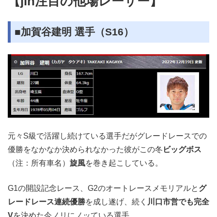
【jin注目の他場レーサー】
■加賀谷建明 選手（S16）
元々S級で活躍し続けている選手だがグレードレースでの
優勝をなかなか決められなかった彼がこの冬
ビッグボス
（注：所有車名）
旋風
を巻き起こしている。
G1の開設記念レース、G2のオートレースメモリアルと
グ
レードレース連続優勝
を成し遂げ、続く
川口市営でも完全
V
を決めた今ノリにノッている選手。