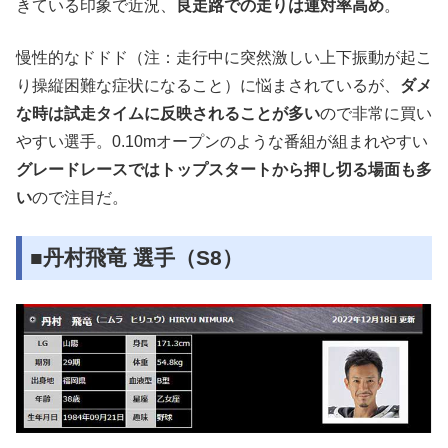
きている印象で近況、
良走路での走りは連対率高め
。
慢性的なドドド（注：走行中に突然激しい上下振動が起こ
り操縦困難な症状になること）に悩まされているが、
ダメ
な時は試走タイムに反映されることが多い
ので非常に買い
やすい選手。0.10mオープンのような番組が組まれやすい
グレードレースではトップスタートから押し切る場面も多
い
ので注目だ。
■丹村飛竜 選手（S8）