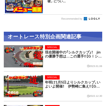
唆」につい...
Recommended by
オートレース特別企画関連記事
SPECIAL
現在開催中の「シルクカップ」！ jin
の優勝予想は…この選手!!【GⅠシル
クカップへの道】
2023.01.06
SPECIAL
年明け1月5日よりシルクカップ、い
よいよ開催！ 伊勢崎に集え!!【GⅠ
シルクカップへの道】
2022.12.30