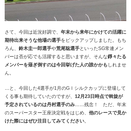
さて、今回は近況好調で、
年末から来年にかけての活躍に
期待出来そうな他場の選手
をピックアップしました。もち
ろん、
鈴木圭一郎選手
や
荒尾聡選手
といったSG常連メン
バーは否が応でも活躍すると思いますが、そんな
錚々たる
メンバーを薙ぎ倒すのは今回挙げた人の誰かかも
しれませ
ん。
…と、今回した4選手が1月のGⅠシルクカップに登場して
くる事も期待していたのですが、
12月23日時点で斡旋が
予定されているのは丹村選手のみ
……残念！ ただ、年末
のスーパースター王座決定戦をはじめ、
他のレースで見か
けた際にはぜひ注目してみてください
。