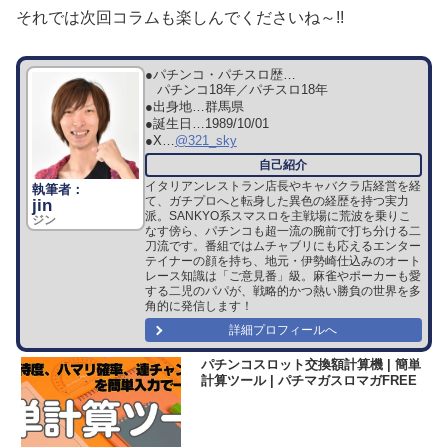
それでは次回コラムも楽しんでくださいね～!!
●パチンコ・パチスロ歴…
パチンコ18年／パチスロ18年
●出身地…
群馬県
●誕生日…
1989/10/01
●X…
@321_sky
イタリアンレストラン店長やキャバクラ店経営を経
て、ガチプロへと転身した異色の経歴を持つ実力
jin
派。SANKYO系スマスロを主戦場に荒波を乗りこ
ジン
なす傍ら、パチンコも超一流の腕前で打ち分ける二
刀流です。番組ではムチャブリにも応えるエンター
テイナーの顔を持ち、地元・伊勢崎仕込みのオート
レース知識は「ご意見番」級。麻雀やポーカーも愛
する二児のパパが、戦略的かつ熱い勝負の世界を多
角的に発信します！
詳細プロフィールへ
パチンコスロット交換額計算機 | 簡単
計算ツール | パチマガスロマガFREE