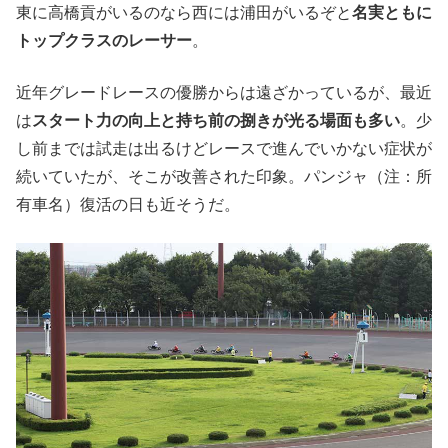
東に高橋貢がいるのなら西には浦田がいるぞと
名実ともに
トップクラスのレーサー
。
近年グレードレースの優勝からは遠ざかっているが、最近
は
スタート力の向上と持ち前の捌きが光る場面も多い
。少
し前までは試走は出るけどレースで進んでいかない症状が
続いていたが、そこが改善された印象。パンジャ（注：所
有車名）復活の日も近そうだ。