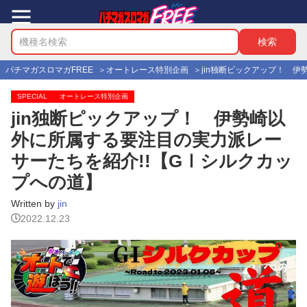
パチマガスロマガFREE
オートレース特別企画
jin独断ピックアップ！ 
SPECIAL
オートレース特別企画
jin独断ピックアップ！ 伊勢崎以
外に所属する要注目の実力派レー
サーたちを紹介!!【GⅠシルクカッ
プへの道】
Written by
jin
2022.12.23