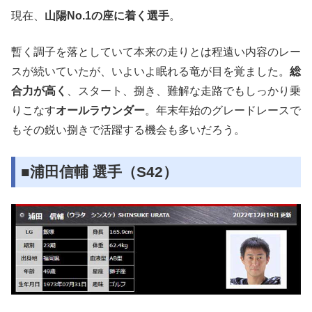
現在、
山陽No.1の座に着く選手
。
暫く調子を落としていて本来の走りとは程遠い内容のレー
スが続いていたが、いよいよ眠れる竜が目を覚ました。
総
合力が高く
、スタート、捌き、難解な走路でもしっかり乗
りこなす
オールラウンダー
。年末年始のグレードレースで
もその鋭い捌きで活躍する機会も多いだろう。
■浦田信輔 選手（S42）