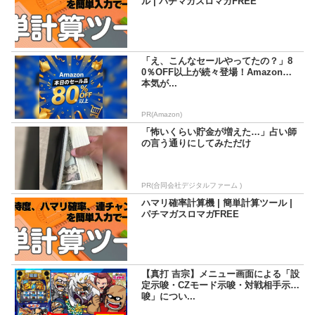
ル | パチマガスロマガFREE
「え、こんなセールやってたの？」8
0％OFF以上が続々登場！Amazonの
本気が...
PR(Amazon)
「怖いくらい貯金が増えた…」占い師
の言う通りにしてみただけ
PR(合同会社デジタルファーム )
ハマリ確率計算機 | 簡単計算ツール |
パチマガスロマガFREE
【真打 吉宗】メニュー画面による「設
定示唆・CZモード示唆・対戦相手示
唆」につい...