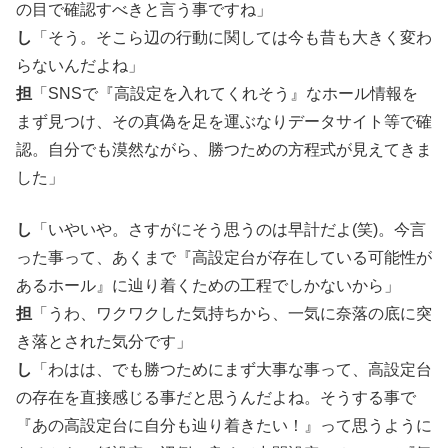
の目で確認すべきと言う事ですね」
し
「そう。そこら辺の行動に関しては今も昔も大きく変わ
らないんだよね」
担
「SNSで『高設定を入れてくれそう』なホール情報を
まず見つけ、その真偽を足を運ぶなりデータサイト等で確
認。自分でも漠然ながら、勝つための方程式が見えてきま
した」
し
「いやいや。さすがにそう思うのは早計だよ(笑)。今言
った事って、あくまで『高設定台が存在している可能性が
あるホール』に辿り着くための工程でしかないから」
担
「うわ、ワクワクした気持ちから、一気に奈落の底に突
き落とされた気分です」
し
「わはは、でも勝つためにまず大事な事って、高設定台
の存在を直接感じる事だと思うんだよね。そうする事で
『あの高設定台に自分も辿り着きたい！』って思うように