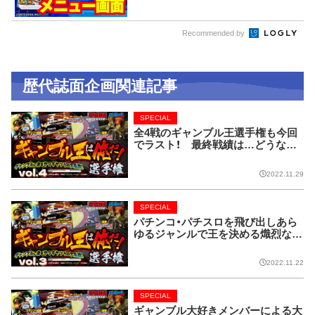
Recommended by
歴代誌面企画関連記事
SPECIAL
全4戦のギャンブル王選手権も今回
でラスト！ 最終戦績は…どうな
る!?【ギャンブル王は俺だ！選手権 v
ol.4】
2022.11.29
SPECIAL
パチンコ・パチスロを飛び出しあら
ゆるジャンルで王を決める熾烈な戦
い!!【ギャンブル王は俺だ！選手権 vo
l.3】
2022.11.22
SPECIAL
ギャンブル大好きメンバーによる大