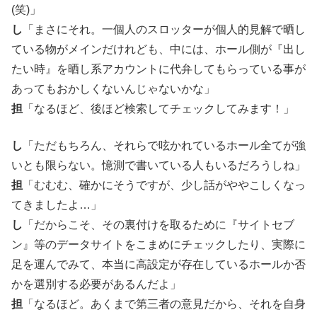
(笑)」
し
「まさにそれ。一個人のスロッターが個人的見解で晒し
ている物がメインだけれども、中には、ホール側が『出し
たい時』を晒し系アカウントに代弁してもらっている事が
あってもおかしくないんじゃないかな」
担
「なるほど、後ほど検索してチェックしてみます！」
し
「ただもちろん、それらで呟かれているホール全てが強
いとも限らない。憶測で書いている人もいるだろうしね」
担
「むむむ、確かにそうですが、少し話がややこしくなっ
てきましたよ…」
し
「だからこそ、その裏付けを取るために『サイトセブ
ン』等のデータサイトをこまめにチェックしたり、実際に
足を運んでみて、本当に高設定が存在しているホールか否
かを選別する必要があるんだよ」
担
「なるほど。あくまで第三者の意見だから、それを自身