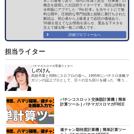
本』の著者であり、現代の常識である「仕事量」の
概念を提唱した伝説的ライターです。現在は情報を
令和版にアプデした『Re:釘本』を当サイトにて無
料公開中。圧倒的な専門知識と経験に裏打ちされた
解説は、初心者から上級者まで必読の価値あり。
56歳を迎えてなお情熱を滾らせ、愛ある下ネタを
交えて綴る唯一無二の職人です。
詳細プロフィールへ
担当ライター
パチマガスロマガ専属ライター
しのけん
高校卒業と同時にスロプロの道へ。1995年にパチスロ攻略マ
ガジンの誌上プロとして、日々の立ち回りを綴った「喰うな
らやらねば!」の連載を開始。 現在はパチマガスロマガ他、
多数のメディアで活躍しつつも、現場至上主義を貫く生粋の
プロとして多くのスロッターから絶大な支持を得ている。パ
チマガスロマガにおけるレジェンド的存在。
パチンコスロット交換額計算機 | 簡単
計算ツール | パチマガスロマガFREE
連チャン期待度計算機 | 簡単計算ツー