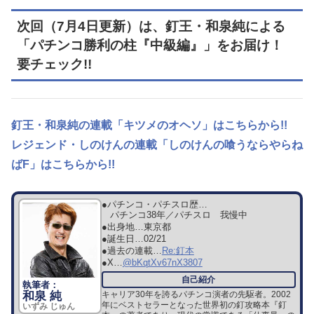
次回（7月4日更新）は、釘王・和泉純による
「パチンコ勝利の柱『中級編』」をお届け！
要チェック!!
釘王・和泉純の連載「キツメのオヘソ」はこちらから!!
レジェンド・しのけんの連載「しのけんの喰うならやらね
ばF」はこちらから!!
●パチンコ・パチスロ歴…
パチンコ38年／パチスロ 我慢中
●出身地…
東京都
●誕生日…
02/21
●過去の連載…
Re:釘本
●X…
@bKqtXv67nX3807
和泉 純
キャリア30年を誇るパチンコ演者の先駆者。2002
年にベストセラーとなった世界初の釘攻略本『釘
いずみ じゅん