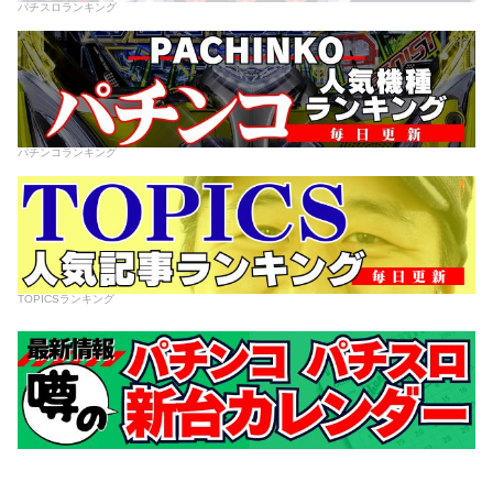
パチスロランキング
パチンコランキング
TOPICSランキング