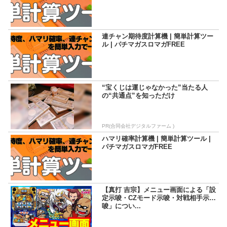
連チャン期待度計算機 | 簡単計算ツー
ル | パチマガスロマガFREE
“宝くじは運じゃなかった”当たる人
の“共通点”を知っただけ
PR(合同会社デジタルファーム )
ハマリ確率計算機 | 簡単計算ツール |
パチマガスロマガFREE
【真打 吉宗】メニュー画面による「設
定示唆・CZモード示唆・対戦相手示
唆」につい...