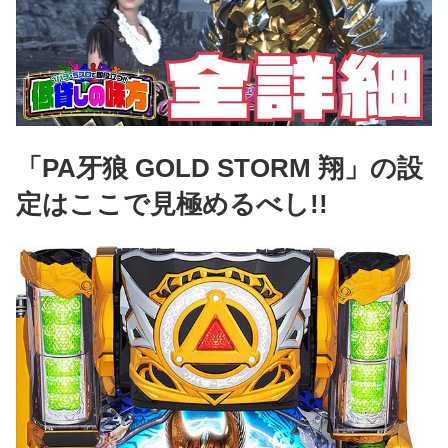
「PA牙狼 GOLD STORM 翔」の設
定はここで見極めるべし!!