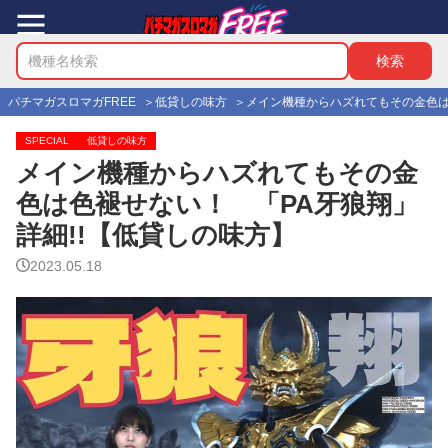
パチマガスロマガFREE
低貸しの味方
メイン機種からハズれてもその金色は
SPECIAL
低貸しの味方
メイン機種からハズれてもその金
色は色褪せない！ 「PA牙狼翔」
詳細!!【低貸しの味方】
2023.05.18