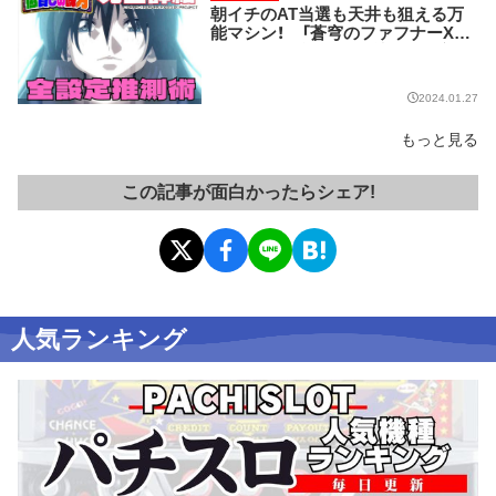
朝イチのAT当選も天井も狙える万
能マシン！ 「蒼穹のファフナーXE
ODUS」を全詳解!!【低貸しの味方】
2024.01.27
もっと見る
この記事が面白かったらシェア!
人気ランキング