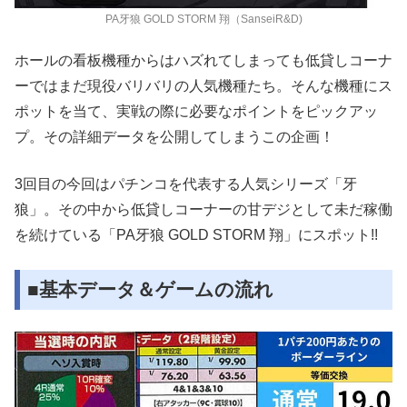
PA牙狼 GOLD STORM 翔（SanseiR&D)
ホールの看板機種からはハズれてしまっても低貸しコーナ
ーではまだ現役バリバリの人気機種たち。そんな機種にス
ポットを当て、実戦の際に必要なポイントをピックアッ
プ。その詳細データを公開してしまうこの企画！
3回目の今回はパチンコを代表する人気シリーズ「牙
狼」。その中から低貸しコーナーの甘デジとして未だ稼働
を続けている「PA牙狼 GOLD STORM 翔」にスポット!!
■基本データ＆ゲームの流れ