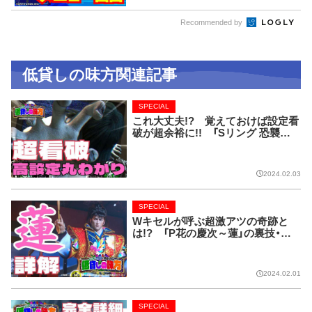
Recommended by
低貸しの味方関連記事
SPECIAL
これ大丈夫!? 覚えておけば設定看
破が超余裕に!! 「Sリング 恐襲ノ
連鎖」完全解剖!!【低貸しの味方】
2024.02.03
SPECIAL
Wキセルが呼ぶ超激アツの奇跡と
は!? 「P花の慶次～蓮」の裏技・法
則完全網羅!!【低貸しの味方】
2024.02.01
SPECIAL