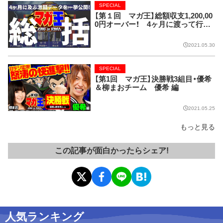
SPECIAL
【第１回 マガ王】総額収支1,200,00
0円オーバー！ 4ヶ月に渡って行わ
れた全実戦を数字で振り返り!!
2021.05.30
SPECIAL
【第1回 マガ王】決勝戦3組目・優希
＆柳まおチーム 優希 編
2021.05.25
もっと見る
この記事が面白かったらシェア!
人気ランキング