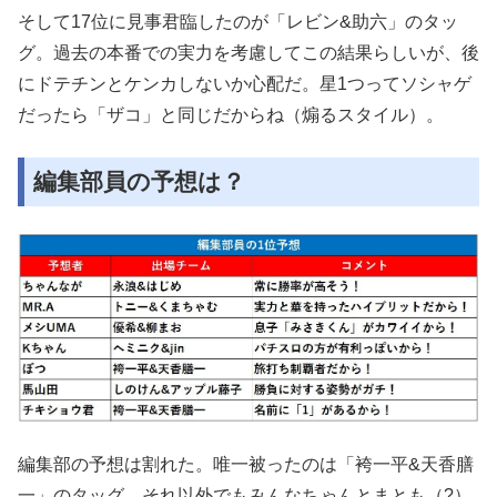
そして17位に見事君臨したのが「レビン&助六」のタッ
グ。過去の本番での実力を考慮してこの結果らしいが、後
にドテチンとケンカしないか心配だ。星1つってソシャゲ
だったら「ザコ」と同じだからね（煽るスタイル）。
編集部員の予想は？
編集部の予想は割れた。唯一被ったのは「袴一平&天香膳
一」のタッグ。それ以外でもみんなちゃんとまとも（?）