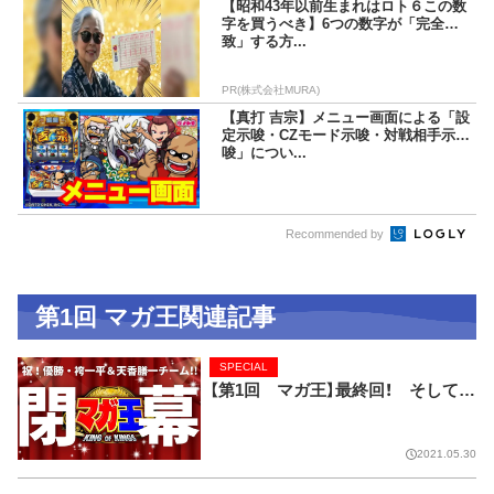
【昭和43年以前生まれはロト６この数
字を買うべき】6つの数字が「完全一
致」する方...
PR(株式会社MURA)
【真打 吉宗】メニュー画面による「設
定示唆・CZモード示唆・対戦相手示
唆」につい...
Recommended by
第1回 マガ王関連記事
SPECIAL
【第1回 マガ王】最終回！ そして…
2021.05.30