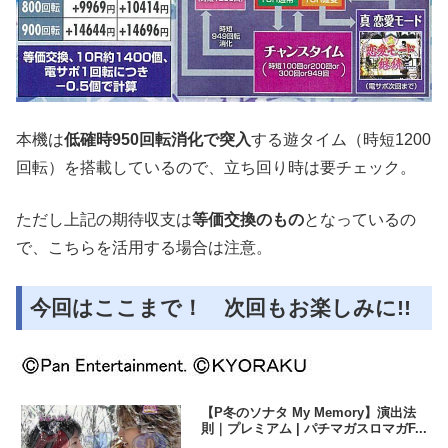
本機は
低確時950回転消化で突入
する遊タイム（時短1200
回転）を搭載しているので、立ち回り時は要チェック。
ただし上記の期待収支は
等価交換のもの
となっているの
で、こちらを活用する場合は注意。
今回はここまで！ 次回もお楽しみに!!
【P冬のソナタ My Memory】演出法
則｜プレミアム | パチマガスロマガF...