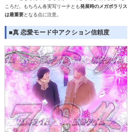
ころだ。もちろん各実写リーチとも
発展時のメガポラリス
は最重要
となる点に注意。
■真 恋愛モード中アクション信頼度