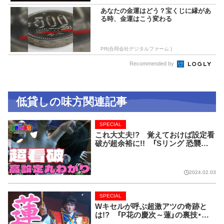
あなたの金運はどう？宝くじに縁があ
る時、金運はこう変わる
PR(合同会社デジタルファーム )
Recommended by
低貸しの味方関連記事
SPECIAL
これ大丈夫!? 覚えておけば設定看
破が超余裕に!! 「Sリング 恐襲ノ
連鎖」完全解剖!!【低貸しの味方】
2024.02.03
SPECIAL
Wキセルが呼ぶ超激アツの奇跡と
は!? 「P花の慶次～蓮」の裏技・法
則完全網羅!!【低貸しの味方】