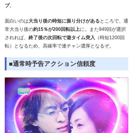
プ
。
面白いのは
大当り後の時短に振り分けがある
ところで、通
常大当り後の
約15％が200回転以上
に。また949回が選択
されれば、
終了後の次回転で遊タイム突入
（時短1200回
転）となるため、高確率で連チャン濃厚となるぞ。
■通常時予告アクション信頼度