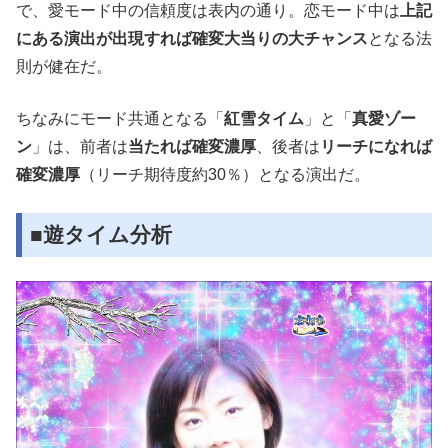
で、愛モード中の信頼度は表内の通り。恋モード中は
上記
にある演出が出現すれば確変大当りの大チャンス
となる法
則が健在だ。
ちなみにモード共通となる「
紅雪タイム
」と「
真愛ゾー
ン
」は、前者は
当たれば確変濃厚
、後者は
リーチになれば
確変濃厚
（リーチ期待度約30％）となる演出だ。
■遊タイム分析