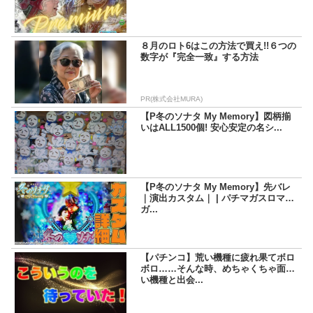
８月のロト6はこの方法で買え!!６つの
数字が『完全一致』する方法
PR(株式会社MURA)
【P冬のソナタ My Memory】図柄揃
いはALL1500個! 安心安定の名シ...
【P冬のソナタ My Memory】先バレ
｜演出カスタム｜ | パチマガスロマ
ガ...
【パチンコ】荒い機種に疲れ果てボロ
ボロ……そんな時、めちゃくちゃ面白
い機種と出会...