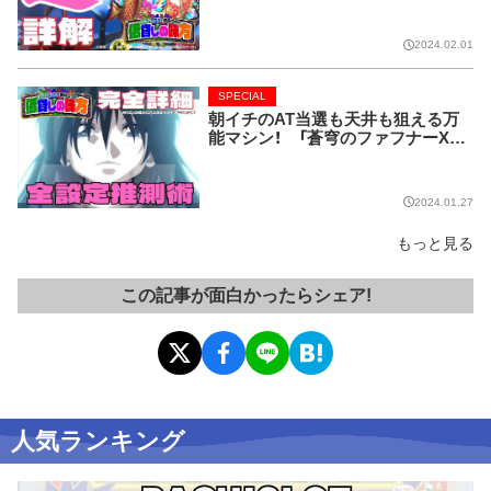
2024.02.01
SPECIAL
朝イチのAT当選も天井も狙える万
能マシン！ 「蒼穹のファフナーXE
ODUS」を全詳解!!【低貸しの味方】
2024.01.27
もっと見る
この記事が面白かったらシェア!
人気ランキング