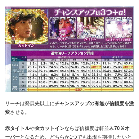
リーチは発展先以上に
チャンスアップの有無が信頼度を激
変
させる。
赤タイトル
や
金カットイン
ならば信頼度は軒並み
70％オ
ーバー
となるため、どちらか1つでも出現を期待したいと