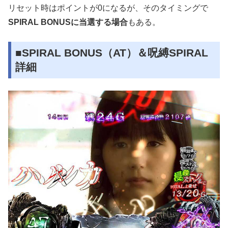
リセット時はポイントが0になるが、そのタイミングで
SPIRAL BONUSに当選する場合
もある。
■SPIRAL BONUS（AT）＆呪縛SPIRAL
詳細