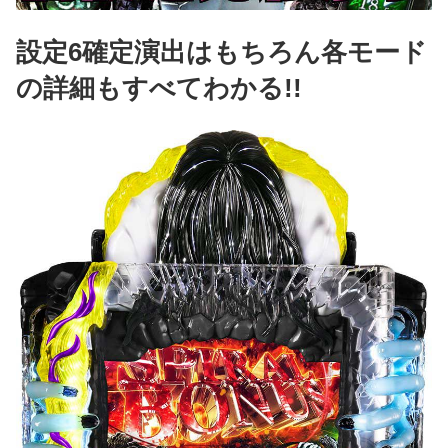
設定6確定演出はもちろん各モード
の詳細もすべてわかる!!