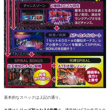
基本的なスペックは上記の通り。