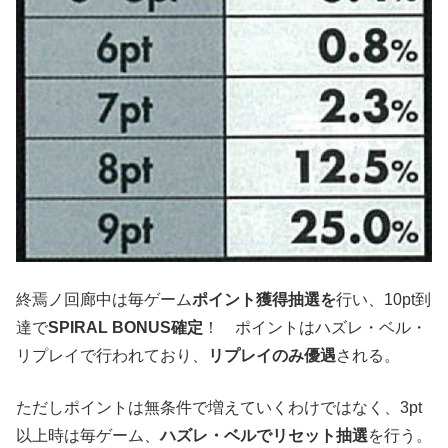
終焉ノ回廊中は毎ゲーム
ポイント獲得抽選を
行い、10pt到
達で
SPIRAL BONUS確定
！ ポイントはハズレ・ベル・
リプレイで行われており、
リプレイのみ優遇
される。
ただしポイントは無条件で増えていくわけではなく、3pt
以上時は毎ゲーム、
ハズレ・ベルでリセット抽選
を行う。