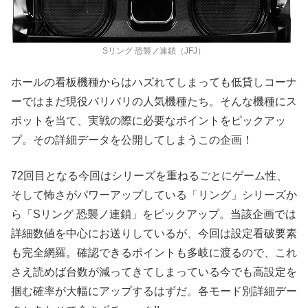
Sリング 恐襲ノ連鎖（JFJ）
ホールの看板機種からはハズれてしまっても低貸しコーナ
ーではまだ現役バリバリの人気機種たち。そんな機種にス
ポットを当て、実戦の際に必要なポイントをピックアッ
プ。その詳細データを公開してしまうこの企画！
72回目となる今回はシリーズを重ねるごとにゲーム性、
そして怖さがパワーアップしている「リング」シリーズか
ら「Sリング 恐襲ノ連鎖」をピックアップ。当該企画では
詳細数値を中心にお送りしているが、今回は設定看破要素
も完全網羅。確認できるポイントも多岐に渡るので、これ
さえ読めば台数が減ってきてしまっている今でも高設定を
掴む確率が大幅にアップするはずだ。各モード別詳細デー