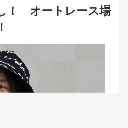
し！ オートレース場
!