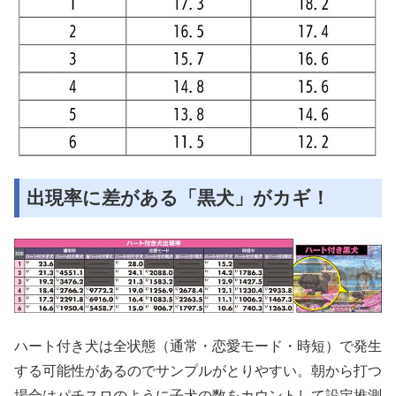
出現率に差がある「黒犬」がカギ！
ハート付き犬は全状態（通常・恋愛モード・時短）で発生
する可能性があるのでサンプルがとりやすい。朝から打つ
場合はパチスロのように子犬の数をカウントして設定推測