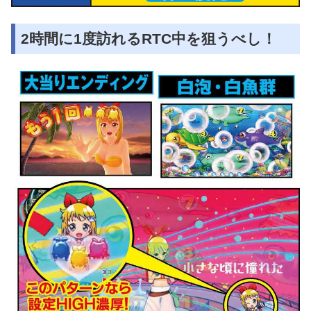
2時間に1度訪れるRTC中を狙うべし！