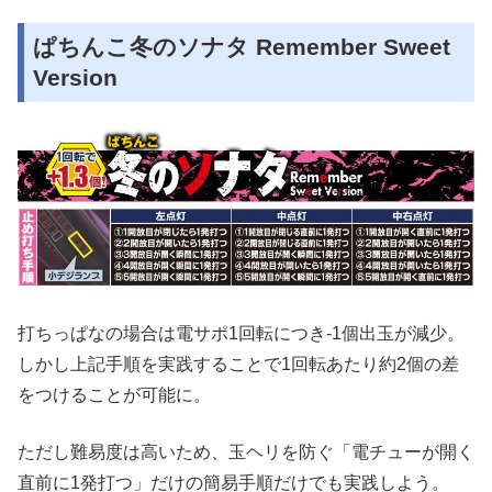
ぱちんこ冬のソナタ Remember Sweet
Version
打ちっぱなの場合は電サポ1回転につき-1個出玉が減少。
しかし上記手順を実践することで1回転あたり約2個の差
をつけることが可能に。
ただし難易度は高いため、玉ヘリを防ぐ「電チューが開く
直前に1発打つ」だけの簡易手順だけでも実践しよう。