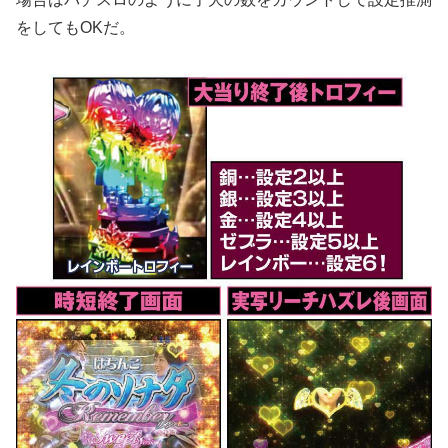
をしてもOKだ。