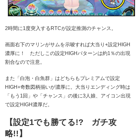
2時間に1度突入するRTCが設定推測のチャンス。
画面右下のマリンがサムを示唆すれば大当り+設定HIGH
濃厚に！ ただしこの設定HIGHパターンは約1％の出現
割合なので注意。
また「白泡・白魚群」はどちらもプレミアムで設定
HIGH+奇数図柄揃いが濃厚に。大当りエンディング時は
「もう1回」や「チャンス」の後に3人娘、アイコン出現
で設定HIGH濃厚だ。
【設定1でも勝てる!? ガチ攻
略!!】