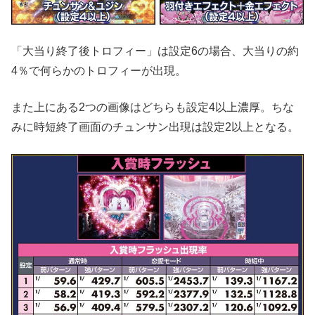
「大当り終了後トロフィー」は設定6の場合、大当りの約
4％で何らかのトロフィーが出現。
また上にある2つの画像はどちらも設定4以上濃厚。ちな
みに時短終了画面のチュンサン出現は設定2以上となる。