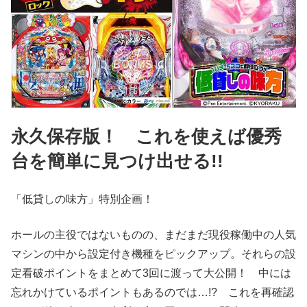
永久保存版！ これを使えば優秀
台を簡単に見つけ出せる!!
「低貸しの味方」特別企画！
ホールの主役ではないものの、まだまだ現役稼働中の人気
マシンの中から設定付き機種をピックアップ。それらの設
定看破ポイントをまとめて3回に渡って大公開！ 中には
忘れかけているポイントもあるのでは…!? これを再確認