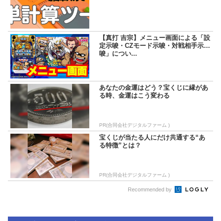
【真打 吉宗】メニュー画面による「設
定示唆・CZモード示唆・対戦相手示
唆」につい...
あなたの金運はどう？宝くじに縁があ
る時、金運はこう変わる
PR(合同会社デジタルファーム )
宝くじが当たる人にだけ共通する“あ
る特徴”とは？
PR(合同会社デジタルファーム )
Recommended by