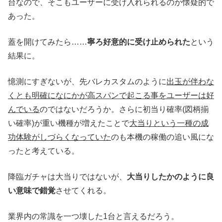
台なので、そこもユーザーに受け入れられるのか懐疑的で
あった。
蓋を開けてみたら……
寧ろ好意的に受け止められた
という
結果に。
憶測にすぎないが、先バレカスタムのように
出玉が伴わな
くとも明確になにかが高スパンで起こる事をユーザーは好
んでいる
のではないだろうか。さらに初当り確率(図柄揃
い確率)が重い機種が増えたことで
大当りという一種の成
功体験がしづらくなっていた
のも本機の稼働の追い風にな
ったと考えている。
降臨ガチャは大当りではないが、
大当りしたかのように良
い意味で錯覚
させてくれる。
業界内の常識を一つ壊した1台と言えるだろう。