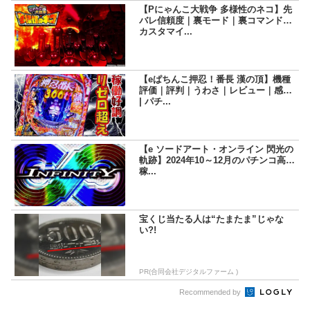
【Pにゃんこ大戦争 多様性のネコ】先
バレ信頼度｜裏モード｜裏コマンド｜
カスタマイ...
【eぱちんこ押忍！番長 漢の頂】機種
評価｜評判｜うわさ｜レビュー｜感想
| パチ...
【e ソードアート・オンライン 閃光の
軌跡】2024年10～12月のパチンコ高
稼...
宝くじ当たる人は“たまたま”じゃな
い?!
PR(合同会社デジタルファーム )
Recommended by