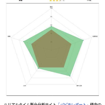
※
リアルタイム新台分析サイト
「パピモレポート」
様内の