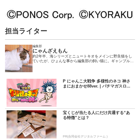
担当ライター
編集部
にゃんざえもん
約2年半、海シリーズとニュートキオをメインに野良猫をし
ていたが、ひょんな事から編集部の飼い猫に。ギャンブル歴
は10年程。青春時代を全て競馬とパチンコに費やしたギャン
ブル狂。その為、甘酸っぱい思い出はなし☆ (若干後悔して
いるとか？) だって、しょうがないじゃないか! 面白いんだも
ん!!
P にゃんこ大戦争 多様性のネコ 神さ
まにおまかせ88ver. | パチマガスロ...
宝くじが当たる人にだけ共通する“あ
る特徴”とは？
PR(合同会社デジタルファーム )