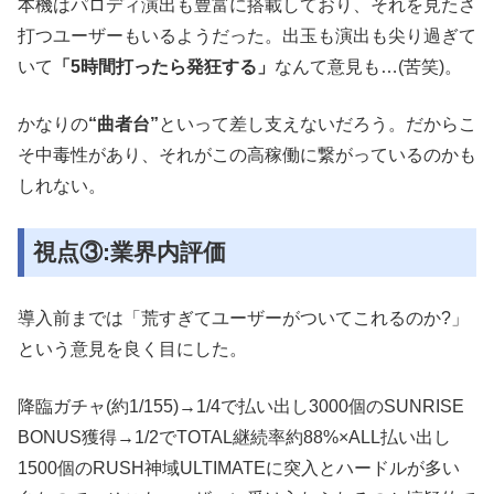
本機はパロディ演出も豊富に搭載しており、それを見たさ
打つユーザーもいるようだった。出玉も演出も尖り過ぎて
いて
「5時間打ったら発狂する」
なんて意見も…(苦笑)。
かなりの
“曲者台”
といって差し支えないだろう。だからこ
そ中毒性があり、それがこの高稼働に繋がっているのかも
しれない。
視点③:業界内評価
導入前までは「荒すぎてユーザーがついてこれるのか?」
という意見を良く目にした。
降臨ガチャ(約1/155)→1/4で払い出し3000個のSUNRISE
BONUS獲得→1/2でTOTAL継続率約88%×ALL払い出し
1500個のRUSH神域ULTIMATEに突入とハードルが多い