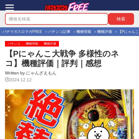
パチマガスロマガFREE
パチンコ記事
機種情報
機種評価
【Pにゃん
パチンコ
機種情報
機種評価
【Pにゃんこ大戦争 多様性のネ
コ】機種評価｜評判｜感想
Written by にゃんざえもん
2024.12.12