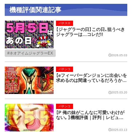
機種評価関連記事
パチスロ
【ジャグラーの日】この日、狙うべき
ジャグラーは…コレだ!!
ネオアイムジャグラーEX
2026.05.03
パチンコ
【eフィーバーダンジョンに出会いを
求めるのは間違っているだろうか2】
機種評価｜評判｜うわさ｜レビュー
｜感想
2025.03.20
パチンコ
【P 俺の妹がこんなに可愛いわけが
ない。】機種評価｜評判｜レビュー
｜感想
2025.03.13