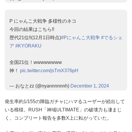
P にゃんこ大戦争 多様性のネコ
今回の結果はこちら!!
歴代21位!!(12月1日時点)
#Pにゃんこ大戦争
#でるシェ
ア
#KYORAKU
全国21位！wwwwwwww
神！
pic.twitter.com/jsTmX376pH
— おなとzz (@nyannnnnnh)
December 1, 2024
発生率約1/155の降臨ガチャにハマるユーザーが続出して
いる模様。RUSH「神域ULTIMATE」の破壊力も凄まじ
く、コンプリート報告を多数X上に転がっていた。