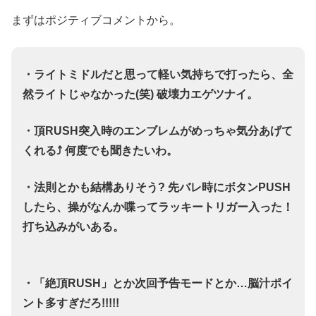
まずはポジティブコメントから。
・ライトミドルだと思って軽い気持ちで打ったら、全
然ライトじゃなかった(笑) 破壊力エゲツナイ。
・頂RUSH突入時のエンブレムがめっちゃ気分あげて
くれる⤴ 何度でも聞きたいわ。
・法則とかも結構ありそう? 先バレ時にボタンPUSH
したら、操がなんか喋ってラッキートリガー入った！
打ち込みがいある。
・「絶頂RUSH」とか次回予告モードとか…脳汁ポイ
ント多すぎだろ!!!!!