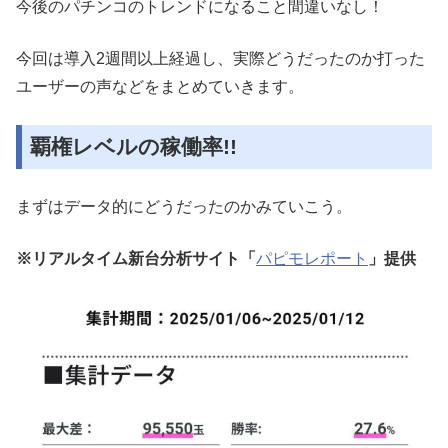
今後のパチンコのトレンドになること間違いなし！
今回は導入2週間以上経過し、実際どうだったのか打った
ユーザーの声などをまとめていきます。
覇権レベルの稼働率!!
まずはデータ的にどうだったのかみていこう。
※リアルタイム新台分析サイト「
パピモレポート
」提供