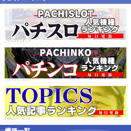
パチスロランキング
パチンコランキング
TOPICSランキング
機種一覧