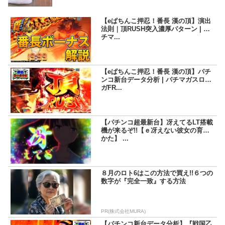
ブル狂。その為、甘酸っぱい思い出はなし☆ (若干後悔して
いるとか？) だって、しょうがないじゃないか! 面白いんだも
ん!!
【eぱちんこ押忍！番長 漢の頂】演出
法則｜頂RUSH突入濃厚パターン | パ
チマ...
【eぱちんこ押忍！番長 漢の頂】パチ
ンコ新台データ分析 | パチマガスロマ
ガFR...
【パチンコ超最新台】冴えてるLT搭載
機が来るぞ!!【ｅ冴えない彼女の育て
かた】 ...
８月のロト6はこの方法で買え!!６つの
数字が『完全一致』する方法
PR(株式会社MURA)
【パチンコ新台データ分析】『戦国乙