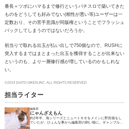
番長＝ツボにハマるまで修行というパチスロで築いてきた
ものをどうしても好みでない(相性が悪い等)ユーザーは一
定数おり、その苦手意識が同版権ということでフラッシュ
バックしてしまうのではないだろうか。
初当りで取れる出玉が払い出しで750個なので、RUSHに
突入するまではまとまった出玉を獲得することが出来ない
というのも、より一層修行感が増しているのかもしれな
い。
©2024 DAITO GIKEN,INC. ALL RIGHTS RESERVED.
担当ライター
編集部
にゃんざえもん
約2年半、海シリーズとニュートキオをメインに野良猫をし
ていたが、ひょんな事から編集部の飼い猫に。ギャンブル歴
は10年程。青春時代を全て競馬とパチンコに費やしたギャン