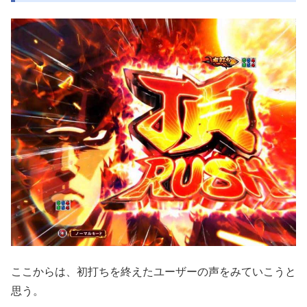
ここからは、初打ちを終えたユーザーの声をみていこうと
思う。