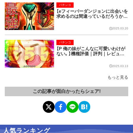
パチンコ
【eフィーバーダンジョンに出会いを
求めるのは間違っているだろうか2】
機種評価｜評判｜うわさ｜レビュー
｜感想
2025.03.20
パチンコ
【P 俺の妹がこんなに可愛いわけが
ない。】機種評価｜評判｜レビュー
｜感想
2025.03.13
もっと見る
この記事が面白かったらシェア!
人気ランキング