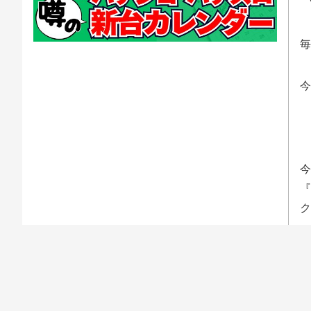
今
今
『
ク
そ