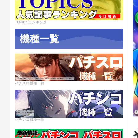
TOPICSランキング
機種一覧
パチスロ機種一覧
パチンコ機種一覧