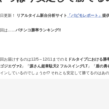
毎日更新！
リアルタイム新台分析サイト
「パピモレポート」
提
回は……
パチンコ勝率ランキング
!!
回お届けするのは12/5～12/11までの
ミドルタイプにおける勝
ゴジエヴァ2
』『
源さん超韋駄天2 フルスイングLT
』『
盾の勇
インしているのでしょうか!? それとも安定して勝てるのはあの
れでは
週間（
12/5～12/11
）勝率ランキング
を、第5位からカウ
第5位：P大海物語4スペシャル 【27.2%】