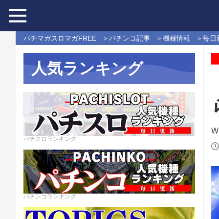
パチマガスロマガFREE
パチンコ記事
機種情報
毎日
人気ランキング
Wr
パチスロランキング
パチンコランキング