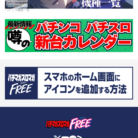
パチンコ機種一覧