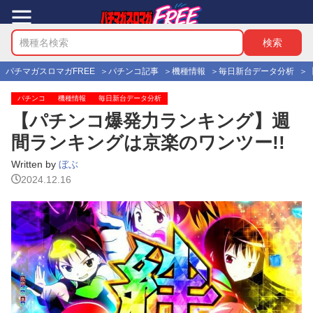
パチマガスロマガFREE
パチンコ記事
機種情報
毎日新台データ分析
パチンコ
機種情報
毎日新台データ分析
【パチンコ爆発力ランキング】週
間ランキングは京楽のワンツー!!
Written by
ぼぶ
2024.12.16