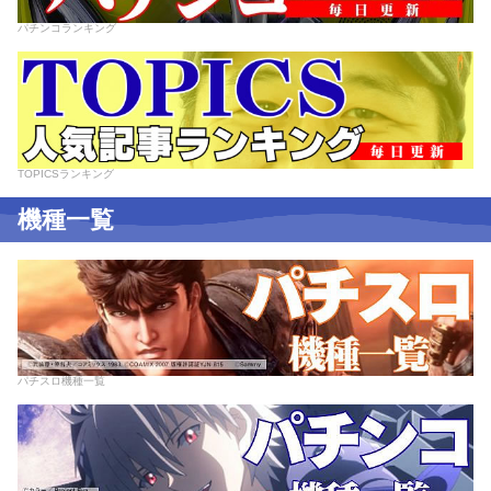
パチンコランキング
TOPICSランキング
機種一覧
パチスロ機種一覧