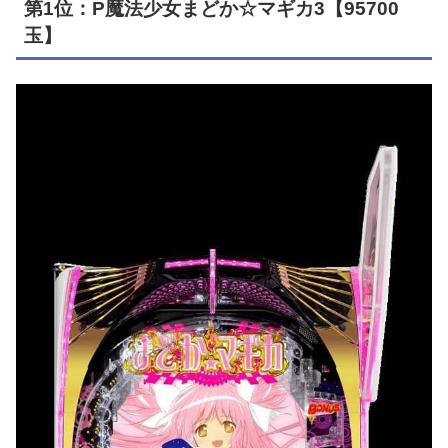
第1位：P魔法少女まどか☆マギカ3【95700
玉】