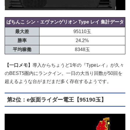
ぱちんこ シン・エヴァンゲリオン Type レイ 集計データ
最大差
95110玉
勝率
24.2%
平均稼働
8348玉
【一口メモ】
導入からちょうど1年の『Typeレイ』が久々
のBEST5圏内にランクイン。一日の大当り回数が50回を
超えるような台がまだまだ多く存在するようです。
第2位：e仮面ライダー電王【95190玉】