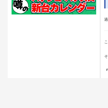
過
こ
そ
『
前
私
で