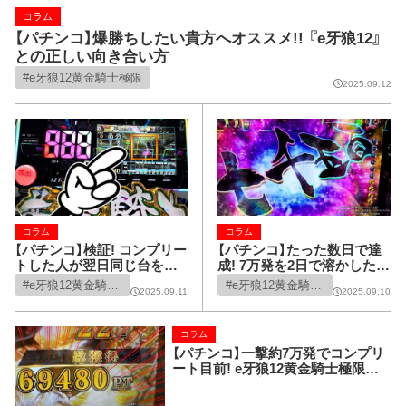
コラム
【パチンコ】爆勝ちしたい貴方へオススメ!! 『e牙狼12』
との正しい向き合い方
e牙狼12黄金騎士極限
2025.09.12
コラム
コラム
【パチンコ】検証! コンプリー
【パチンコ】たった数日で達
トした人が翌日同じ台を打
成! 7万発を2日で溶かした男
ったらどうなるのか!?
が牙狼12を打ったら!?
e牙狼12黄金騎士極限
e牙狼12黄金騎士極限
2025.09.11
2025.09.10
コラム
【パチンコ】一撃約7万発でコンプリ
ート目前! e牙狼12黄金騎士極限を1
週間全ツッパ実戦!