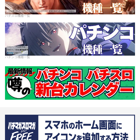
パチスロ機種一覧
パチンコ機種一覧