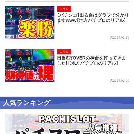
コラム
【パチンコ】出る台はグラフで分かり
ますwww【地方パチプロのリアル】
2024.02.15
コラム
日当6万OVERの神台を打ってきま
した!!【地方パチプロのリアル】
2024.02.09
人気ランキング