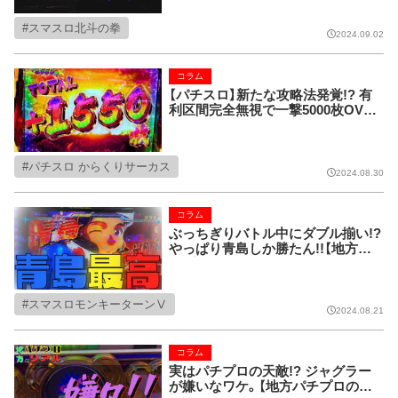
スマスロ北斗の拳
2024.09.02
コラム
【パチスロ】新たな攻略法発覚!? 有
利区間完全無視で一撃5000枚OVE
R!!
パチスロ からくりサーカス
2024.08.30
コラム
ぶっちぎりバトル中にダブル揃い!?
やっぱり青島しか勝たん!!【地方パ
チプロのリアル】
スマスロモンキーターンⅤ
2024.08.21
コラム
実はパチプロの天敵!? ジャグラー
が嫌いなワケ。【地方パチプロのリ