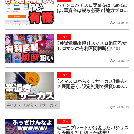
パチンコパチスロ専業をはじめるに
は、軍資金は幾ら必要？【地方プロの
ガチ収支報告】
2024.05.10
コラム
【神謀覚醒出現！】スマスロ戦国乙女
4、ロマンの有利区間切断狙い!!!
2024.04.25
コラム
【スマスロからくりサーカス】過去イ
チ展開悪く、設定判別で投資5000枚
OVERした男の末路
パチスロ からくりサーカス
2024.04.19
コラム
朝一金プレートが出現したバジリス
ク天膳を打ち切った結果!!