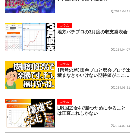
2024.04.11
コラム
地方パチプロの3月度の収支発表会
2024.04.07
コラム
【愕然の差】田舎プロと都会プロでは
積まなきゃいけない期待値がここま
で違う【パチンコ/スロット】
2024.03.21
コラム
L戦国乙女4で勝つためにやること
は正直これしかない
2024.03.14