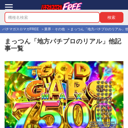
パチマガスロマガFREE
業界・その他
まっつん「地方パチプロのリアル」
まっつん「地方パチプロのリアル」他記
事一覧