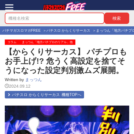
パチマガスロマガFREE
パチスロ からくりサーカス
まっつん「地方パチプ
コラム
まっつん「地方パチプロのリアル」他
【からくりサーカス】 パチプロも
お手上げ!? 危うく高設定を捨てそ
うになった設定判別激ムズ展開。
Written by
まっつん
2024.09.12
パチスロ からくりサーカス