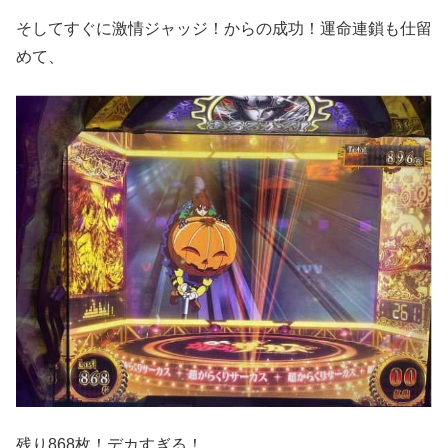
そしてすぐに激情ジャッジ！からの成功！運命連鎖も仕留
めて、
残り868枚！デカすぎる！