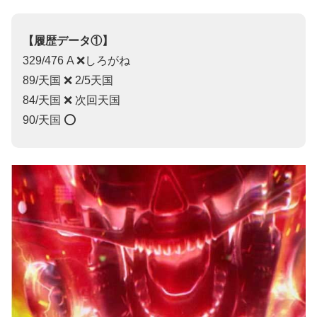
【履歴データ①】
329/476 A ❌しろがね
89/天国 ❌ 2/5天国
84/天国 ❌ 次回天国
90/天国 ⭕️