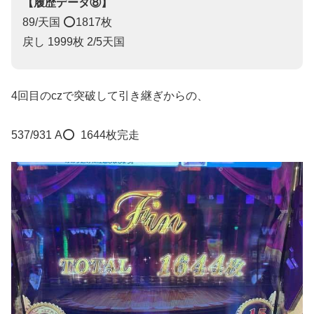
【履歴データ⑧】
89/天国 ⭕️1817枚
戻し 1999枚 2/5天国
4回目のczで突破して引き継ぎからの、
537/931 A⭕️ 1644枚完走