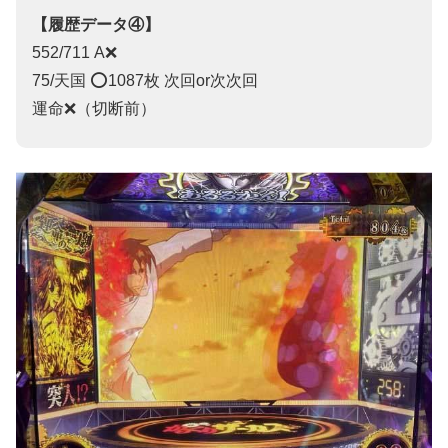
【履歴データ④】
552/711 A❌
75/天国 ⭕️1087枚 次回or次次回
運命❌（切断前）