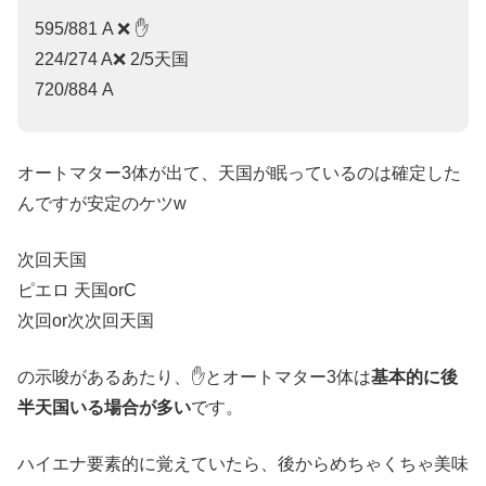
595/881 A ❌ ✋
224/274 A❌ 2/5天国
720/884 A
オートマター3体が出て、天国が眠っているのは確定した
んですが安定のケツw
次回天国
ピエロ 天国orC
次回or次次回天国
の示唆があるあたり、✋とオートマター3体は
基本的に後
半天国いる場合が多い
です。
ハイエナ要素的に覚えていたら、後からめちゃくちゃ美味