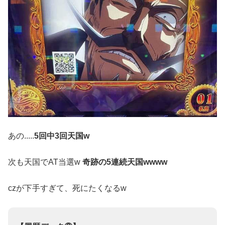
あの.....
5回中3回天国w
次も天国でAT当選w
奇跡の5連続天国wwww
czが下手すぎて、死にたくなるw