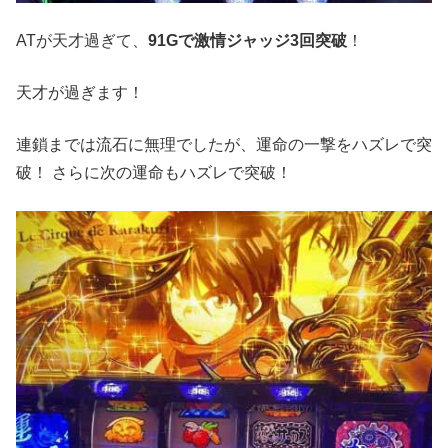
ATが天才過ぎて、
91Gで激情ジャッジ3回突破
！
天才が過ぎます！
連鎖までは流石に無理でしたが、運命の一撃をハズレで突
破！ さらに次の運命もハズレで突破！