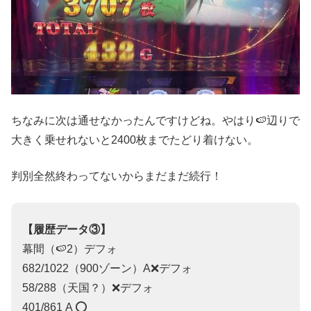
ちなみに次は通せなかったんですけどね。やはり🍉辺りで
大きく乗せれないと2400枚までたどり着けない。
判別全然終わってないからまだまだ続行！
【履歴データ③】
幕間（🍉2）デフォ
682/1022（900ゾーン）A❌デフォ
58/288（天国？）❌デフォ
401/861 A ⭕️