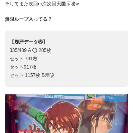
そしてまた次回or次次回天国示唆w
無限ループ入ってる？
【履歴データ⑤】
335/489 A ⭕️ 285枚
セット 731枚
セット917枚
セット 1157枚 B示唆