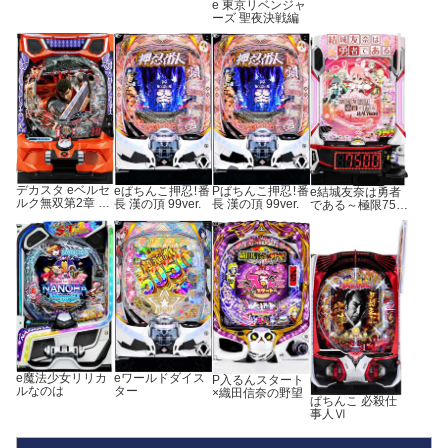
e 東京リベンジャ
ーズ 聖夜決戦編
デカスタ eベルセ
eぱちんこ押忍！番
Pぱちんこ押忍！番
e結城友奈は勇者
ルク無双第2章 10
長 漢の頂 99ver.
長 漢の頂 99ver.
である～極限750
連撃Ver.
0～
eワールドダイス
e魔法少女リリカ
P入るんスタート
ター
ルなのは
×織田信奈の野望
ぱちんこ 必殺仕
事人Ⅵ