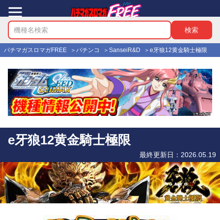
パチマガスロマガFREE
パチンコ
SanseiR&D
e牙狼12黄金騎士極限
e牙狼12黄金騎士極限
最終更新日：
2026.05.19