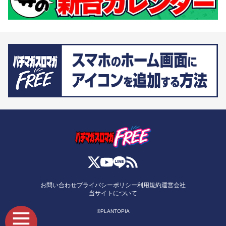
お問い合わせ
プライバシーポリシー
利用規約
運営会社
当サイトについて
©PLANTOPIA