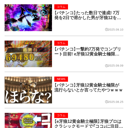
コラム
【パチンコ】たった数日で達成! 7万
発を2日で溶かした男が牙狼12を打
ったら!?
2025.09.10
コラム
【パチンコ】一撃約7万発でコンプリ
ート目前! e牙狼12黄金騎士極限を1
週間全ツッパ実戦!
2025.09.09
NEWS
【パチンコ】牙狼12黄金騎士極限が
流行らないとか言ってたやつｗｗｗ
2025.08.25
コラム
【e牙狼12黄金騎士極限】牙狼プロは
クラシックモードで「ココ」に注目す