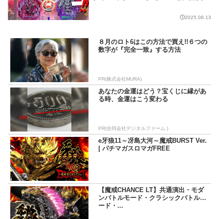
る
2025.08.13
８月のロト6はこの方法で買え!!６つの
数字が『完全一致』する方法
PR(株式会社MURA)
あなたの金運はどう？宝くじに縁があ
る時、金運はこう変わる
PR(合同会社デジタルファーム )
e牙狼11～冴島大河～魔戒BURST Ver.
| パチマガスロマガFREE
【魔戒CHANCE LT】共通演出・モダ
ンバトルモード・クラシックバトルモ
ード・...