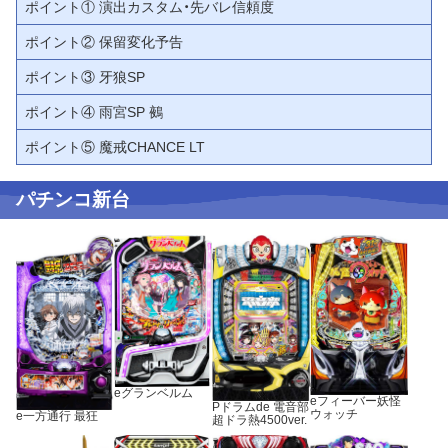
ポイント① 演出カスタム・先バレ信頼度
ポイント② 保留変化予告
ポイント③ 牙狼SP
ポイント④ 雨宮SP 鵺
ポイント⑤ 魔戒CHANCE LT
パチンコ新台
eグランベルム
eフィーバー妖怪
Pドラムde 電音部
ウォッチ
e一方通行 最狂
超ドラ熱4500ver.