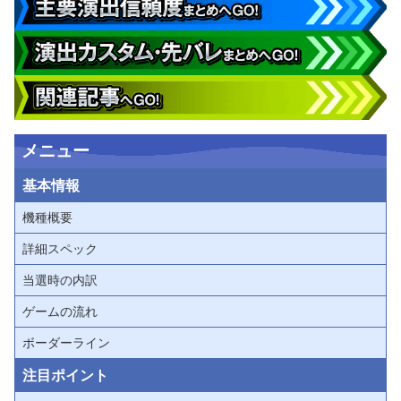
メニュー
基本情報
機種概要
詳細スペック
当選時の内訳
ゲームの流れ
ボーダーライン
注目ポイント