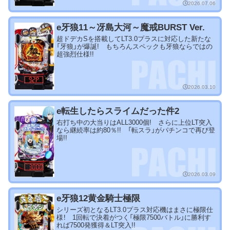
2026.07.06
e牙狼11～冴島大河～魔戒BURST Ver.
超ドデカSを搭載してLT3.0プラスに対応した新たな
「牙狼」が爆誕! もちろんスペックも牙狼ならではの
超強烈仕様!!
2026.03.10
e転生したらスライムだった件2
右打ち中の大当りはALL3000個! さらに上位LT突入
なら継続率は約80％!! 「転スラ」がパチンコで再び登
場!!
2026.03.09
e牙狼12黄金騎士極限
シリーズ初となるLT3.0プラス対応機はまさに極限仕
様！ 1回転で決着がつく「極限7500バトル」に勝利す
れば7500発獲得＆LT突入!!