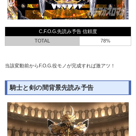
C.F.O.G.先読み予告 信頼度
TOTAL
78%
当該変動前からF.O.G.役モノが完成すれば激アツ！
騎士と剣の間背景先読み予告