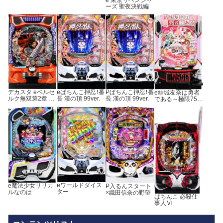
ーズ 聖夜決戦編
デカスタ eベルセ
eぱちんこ押忍！番
Pぱちんこ押忍！番
e結城友奈は勇者
ルク無双第2章 10
長 漢の頂 99ver.
長 漢の頂 99ver.
である～極限750
連撃Ver.
0～
eワールドダイス
e魔法少女リリカ
P入るんスタート
ター
ルなのは
×織田信奈の野望
ぱちんこ 必殺仕
事人Ⅵ