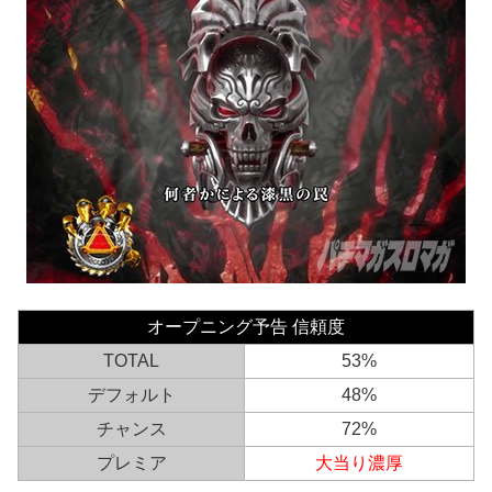
オープニング予告 信頼度
TOTAL
53%
デフォルト
48%
チャンス
72%
プレミア
大当り濃厚