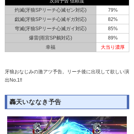
次回予告 信頼度
灼滅(牙狼SPリーチ心滅ゼン対応)
79%
戯滅(牙狼SPリーチ心滅ギガ対応)
82%
穹滅(牙狼SPリーチ心滅ガイ対応)
85%
爆雷(雨宮SP鵺対応)
89%
幸福
大当り濃厚
牙狼おなじみの激アツ予告。リーチ後に出現して欲しい演
出No.1!!
轟天いななき予告