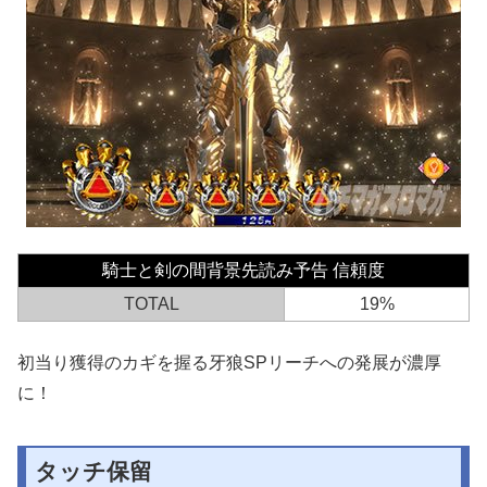
騎士と剣の間背景先読み予告 信頼度
TOTAL
19%
初当り獲得のカギを握る牙狼SPリーチへの発展が濃厚
に！
タッチ保留