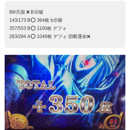
89/天国 ❌ B示唆
143/173 B⭕️ 364枚 b示唆
357/553 B⭕️ 1100枚 デフォ
263/284 A⭕️ 1049枚 デフォ 切断運命❌