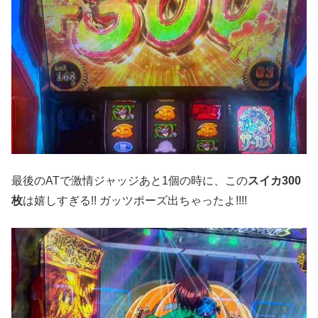
最後のATで激情ジャッジあと1個の時に、この
スイカ300
枚
は嬉しすぎる!! ガッツポーズ出ちゃったよ!!!!