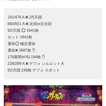
191/476 A ❌ 2/5天国
660/921 A ❌ 次回or次次回
92/天国 ⭕️ 1641枚
セット 1841枚
運命⭕️ 確定運命
運命❌ 3687枚 ✋
178幕間(🍉6) 194枚 ✋
228/289 A ❌ デフォ シルエット大
82/天国 236枚 デフォ スポット