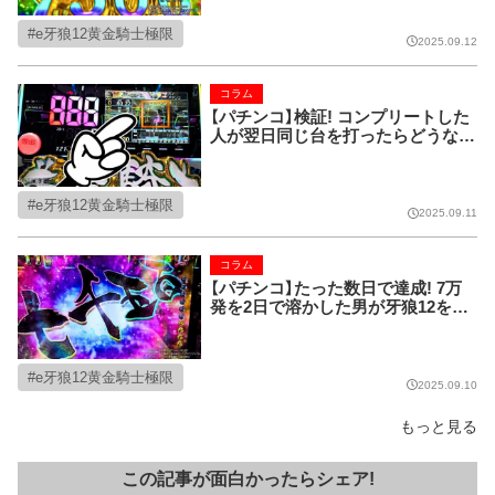
e牙狼12黄金騎士極限
2025.09.12
コラム
【パチンコ】検証! コンプリートした
人が翌日同じ台を打ったらどうなる
のか!?
e牙狼12黄金騎士極限
2025.09.11
コラム
【パチンコ】たった数日で達成! 7万
発を2日で溶かした男が牙狼12を打
ったら!?
e牙狼12黄金騎士極限
2025.09.10
もっと見る
この記事が面白かったらシェア!