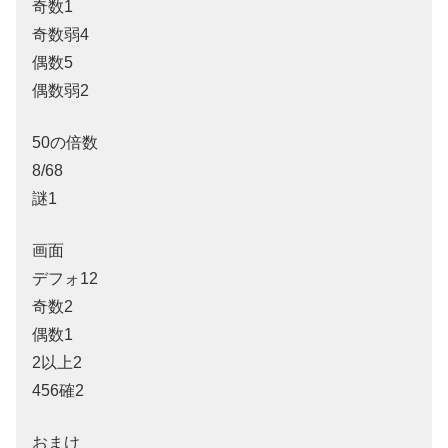
奇数1
奇数弱4
偶数5
偶数弱2
50の倍数
8/68
謎1
画面
デフォ12
奇数2
偶数1
2以上2
456確2
おまけ