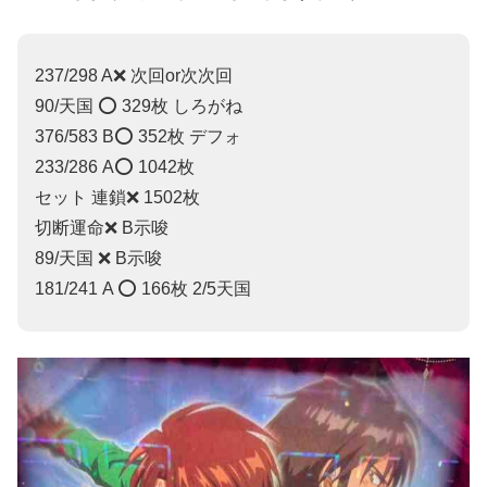
237/298 A❌ 次回or次次回
90/天国 ⭕️ 329枚 しろがね
376/583 B⭕️ 352枚 デフォ
233/286 A⭕️ 1042枚
セット 連鎖❌ 1502枚
切断運命❌ B示唆
89/天国 ❌ B示唆
181/241 A ⭕️ 166枚 2/5天国