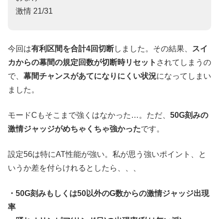
激情 21/31
今回は
有利区間を合計4回切断
しました。その結果、
スイ
カからの幕間の規定回数が切断時リセット
されてしまうの
で、
幕間チャンスがあてになりにくい状況
になってしまい
ました。
モードCもそこまで強くはなかった…。ただ、
50G刻みの
激情ジャッジがめちゃくちゃ強かった
です。
設定56は特にAT性能が強い。私が思う強いポイント、と
いうか差を付らけれるとしたら、、、
・50G刻みもしくは50以外のG数からの激情ジャッジ出現
率