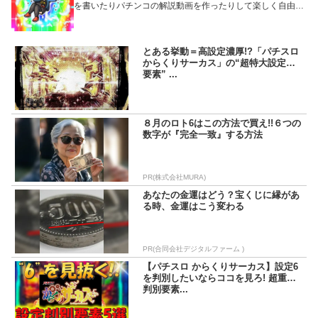
を書いたりパチンコの解説動画を作ったりして楽しく自由に
生活しています。田舎の地方パチプロと言う視点で色々有益
な情報や面白い事を書かせていただいております!! 普段はX
とYouTubeをメインでパチンコについて発信してますので、
そちらも是非フォローをお願いします!!(土下座)
とある挙動＝高設定濃厚!?「パチスロ
からくりサーカス」の“超特大設定差
要素” ...
８月のロト6はこの方法で買え!!６つの
数字が『完全一致』する方法
PR(株式会社MURA)
あなたの金運はどう？宝くじに縁があ
る時、金運はこう変わる
PR(合同会社デジタルファーム )
【パチスロ からくりサーカス】設定6
を判別したいならココを見ろ! 超重要
判別要素...