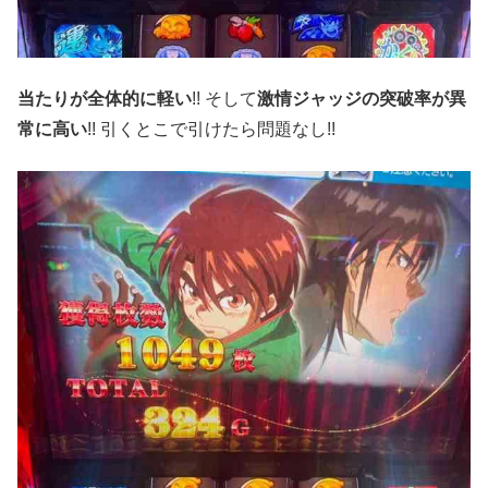
当たりが全体的に軽い
!! そして
激情ジャッジの突破率が異
常に高い
!! 引くとこで引けたら問題なし!!