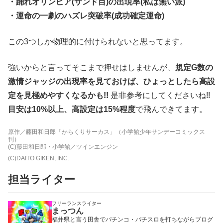
・踊れオリンピア(サンド目)の出現率(私は無い派)
・運命の一劇のハズレ突破率(成功確定運命)
この3つしか物理的に付けられないと思ってます。
強いからと言ってそこまで押せはしませんが、
規定G数の
激情ジャッジの出現率を見ておけば、ひょっとしたら高設
定を見極めやすくなるかも!!
是非参考にしてくださいね!!
目安は10%以上、高設定は15%程度
で飛んできてます。
原作／藤田和日郎「からくりサーカス」（小学館少年サンデーコミックス
刊）
(C)藤田和日郎・小学館／ツインエンジン
(C)DAITO GIKEN, INC.
担当ライター
フリーランスライター
まっつん
福井県と言う田舎でパチンコ・パチスロを打ちながらブログ