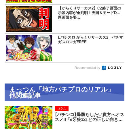
【からくりサーカス2】CZ終了画面の
示唆内容が全判明！天国＆モードD濃
厚画面を要...
Lパチスロ からくりサーカス2 | パチマ
ガスロマガFREE
Recommended by
まっつん「地方パチプロのリアル」
他関連記事
コラム
【パチンコ】爆勝ちしたい貴方へオス
スメ!! 『e牙狼12』との正しい向き合
い方