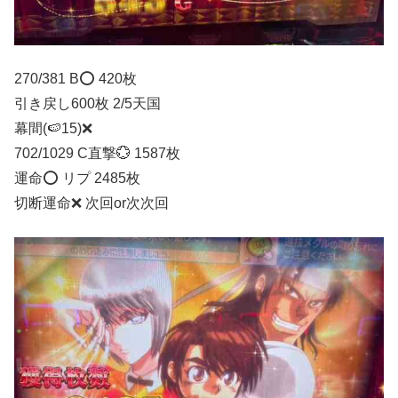
270/381 B⭕️ 420枚
引き戻し600枚 2/5天国
幕間(🍉15)❌
702/1029 C直撃💮 1587枚
運命⭕️ リプ 2485枚
切断運命❌ 次回or次次回