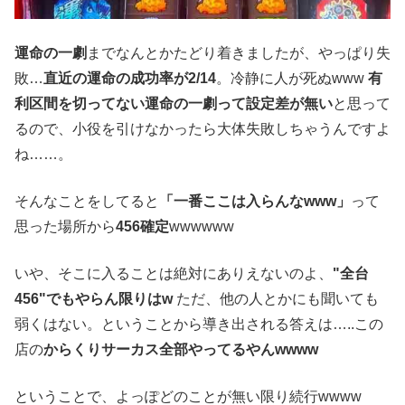
運命の一劇
までなんとかたどり着きましたが、やっぱり失
敗…
直近の運命の成功率が2/14
。冷静に人が死ぬwww
有
利区間を切ってない運命の一劇って設定差が無い
と思って
るので、小役を引けなかったら大体失敗しちゃうんですよ
ね……。
そんなことをしてると
「一番ここは入らんなwww」
って
思った場所から
456確定
wwwwww
いや、そこに入ることは絶対にありえないのよ、
"全台
456"でもやらん限りはw
ただ、他の人とかにも聞いても
弱くはない。ということから導き出される答えは…..この
店の
からくりサーカス全部やってるやんwwww
ということで、よっぽどのことが無い限り続行wwww