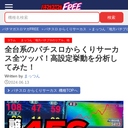
パチマガスロマガFREE
パチスロ からくりサーカス
まっつん「地方パチプ
コラム
まっつん「地方パチプロのリアル」他
全台系のパチスロからくりサーカ
ス全ツッパ！高設定挙動を分析し
てみた！
Written by
まっつん
2024.06.13
パチスロ からくりサーカス