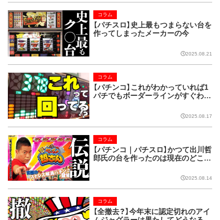
コラム
【パチスロ】史上最もつまらない台を
作ってしまったメーカーの今
2025.08.21
コラム
【パチンコ】これがわかっていれば1
パチでもボーダーラインがすぐわか
る！
2025.08.17
コラム
【パチンコ｜パチスロ】かつて出川哲
郎氏の台を作ったのは現在のどこの
メーカー？
2025.08.14
コラム
【全撤去？】今年末に認定切れのアイ