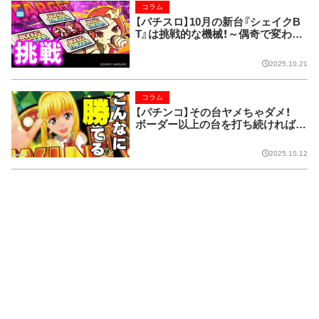
コラム
【パチスロ】10月の新台『シェイクB
T』は挑戦的な機械！～偶奇で変わる
波とBT中の新ギミック～
2025.10.21
コラム
【パチンコ】その台ヤメちゃダメ！
ボーダー以上の台を打ち続ければこ
んなに勝てる!!
2025.10.12