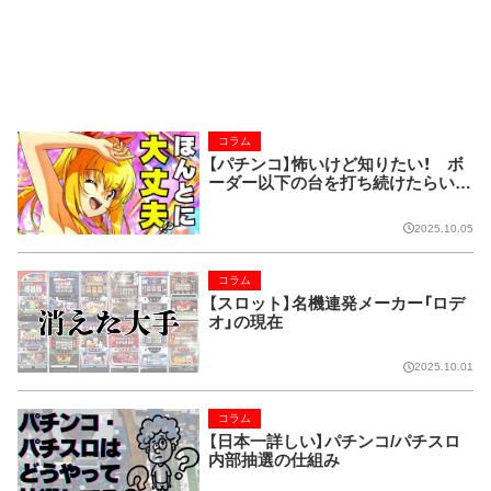
コラム
【パチンコ】怖いけど知りたい！ ボ
ーダー以下の台を打ち続けたらいく
ら負ける!?
2025.10.05
コラム
【スロット】名機連発メーカー「ロデ
オ」の現在
2025.10.01
コラム
【日本一詳しい】パチンコ/パチスロ
内部抽選の仕組み