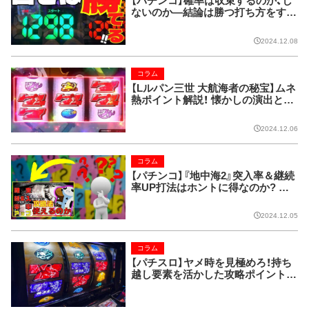
【パチンコ】確率は収束するのか、し
ないのか―結論は勝つ打ち方をすれ
ば問題なし!!
2024.12.08
コラム
【Lルパン三世 大航海者の秘宝】ムネ
熱ポイント解説！ 懐かしの演出と最
新スマスロスペックが融合
2024.12.06
コラム
【パチンコ】『地中海2』突入率＆継続
率UP打法はホントに得なのか? 改
めて検証してみた。
2024.12.05
コラム
【パチスロ】ヤメ時を見極めろ！持ち
越し要素を活かした攻略ポイント
【スマスロ モンハンライズ】