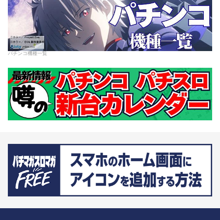
パチンコ機種一覧