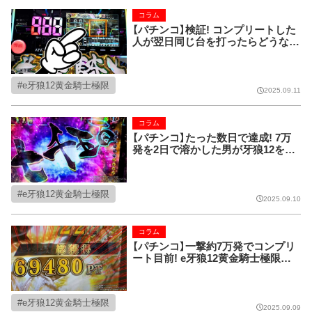
コラム
【パチンコ】検証! コンプリートした
人が翌日同じ台を打ったらどうなる
のか!?
e牙狼12黄金騎士極限
2025.09.11
コラム
【パチンコ】たった数日で達成! 7万
発を2日で溶かした男が牙狼12を打
ったら!?
e牙狼12黄金騎士極限
2025.09.10
コラム
【パチンコ】一撃約7万発でコンプリ
ート目前! e牙狼12黄金騎士極限を1
週間全ツッパ実戦!
e牙狼12黄金騎士極限
2025.09.09