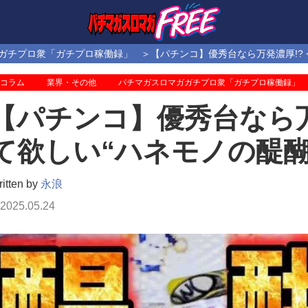
ガチプロ衆「ガチプロ稼働録」
【パチンコ】優秀台なら万発濃厚!?
コラム
業界・その他
パチマガスロマガガチプロ衆「ガチプロ稼働録」
【パチンコ】優秀台なら万
て欲しい“ハネモノの醍醐
itten by
永浪
2025.05.24