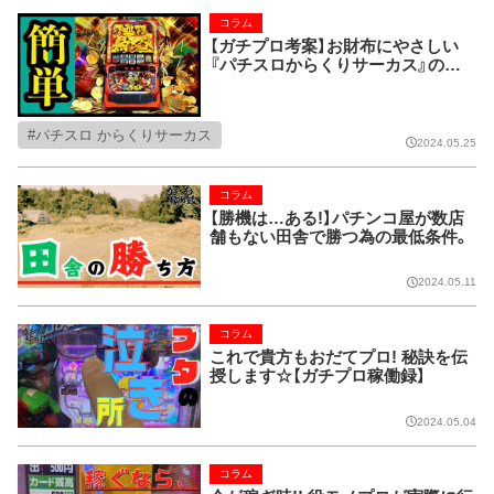
コラム
【ガチプロ考案】お財布にやさしい
『パチスロからくりサーカス』の狙
い方。
パチスロ からくりサーカス
2024.05.25
コラム
【勝機は…ある!】パチンコ屋が数店
舗もない田舎で勝つ為の最低条件。
2024.05.11
コラム
これで貴方もおだてプロ! 秘訣を伝
授します☆【ガチプロ稼働録】
2024.05.04
コラム