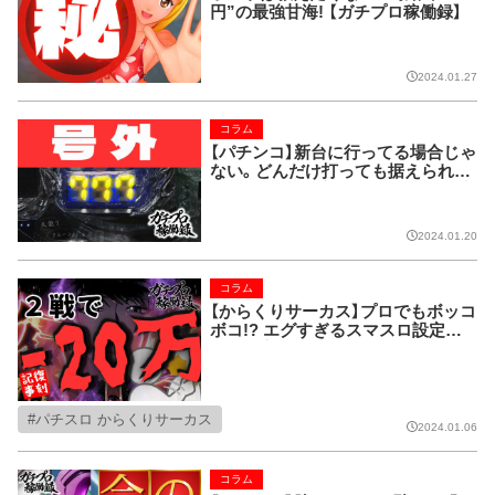
円”の最強甘海! 【ガチプロ稼働録】
2024.01.27
コラム
【パチンコ】新台に行ってる場合じゃ
ない。どんだけ打っても据えられる
役モノ機が“お宝”すぎた!?【ガチプ
ロ稼働録/永浪二十一話】
2024.01.20
コラム
【からくりサーカス】プロでもボッコ
ボコ!? エグすぎるスマスロ設定狙
いの真実【FREE's archives】
パチスロ からくりサーカス
2024.01.06
コラム