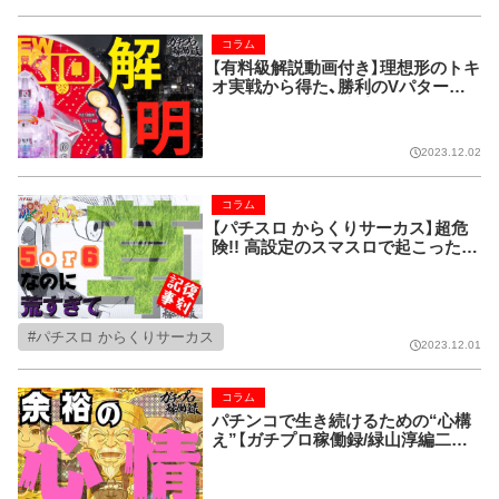
コラム
【有料級解説動画付き】理想形のトキ
オ実戦から得た、勝利のVパターン！
【ガチプロ稼働録/永浪編二十話】
2023.12.02
コラム
【パチスロ からくりサーカス】超危
険!! 高設定のスマスロで起こった大
惨事。【FREE's archives】
パチスロ からくりサーカス
2023.12.01
コラム
パチンコで生き続けるための“心構
え”【ガチプロ稼働録/緑山淳編二十
話】