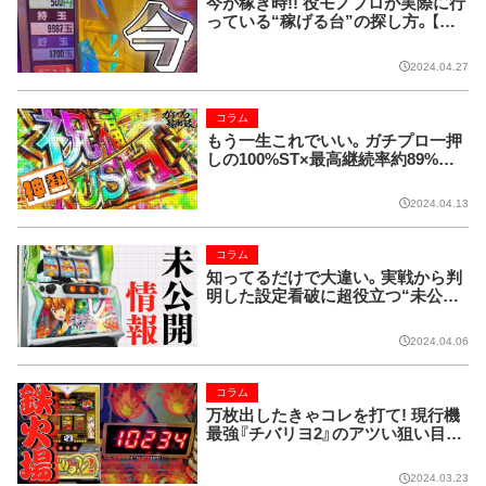
今が稼ぎ時!! 役モノプロが実際に行
っている“稼げる台”の探し方。【ガ
チプロ稼働録】
2024.04.27
コラム
もう一生これでいい。ガチプロ一押
しの100%ST×最高継続率約89%の
神台が熱すぎる…!!
2024.04.13
コラム
知ってるだけで大違い。実戦から判
明した設定看破に超役立つ“未公開
情報” 【Lガールズ＆パンツァー最終
章】
2024.04.06
コラム
万枚出したきゃコレを打て! 現行機
最強『チバリヨ2』のアツい狙い目
と“万枚の出し方”!!【ガチプロ稼働
録】
2024.03.23