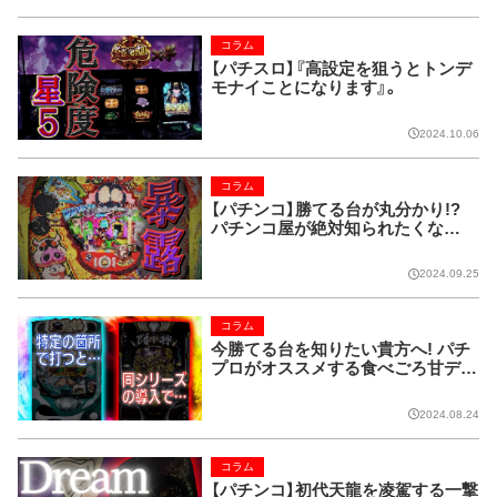
コラム
【パチスロ】『高設定を狙うとトンデ
モナイことになります』。
2024.10.06
コラム
【パチンコ】勝てる台が丸分かり!?
パチンコ屋が絶対知られたくな
い“人気羽根モノの弱点”を暴露!!
2024.09.25
コラム
今勝てる台を知りたい貴方へ! パチ
プロがオススメする食べごろ甘デジ
2選!!
2024.08.24
コラム
【パチンコ】初代天龍を凌駕する一撃