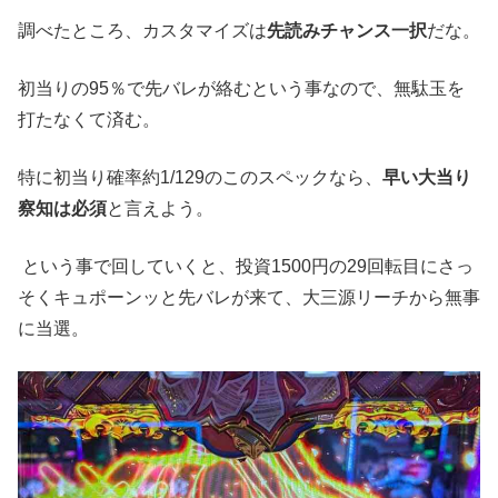
調べたところ、カスタマイズは
先読みチャンス一択
だな。
初当りの
95
％で先バレが絡む
という事なので、無駄玉を
打たなくて済む。
特に初当り確率約
1/129
のこのスペックなら、
早い大当り
察知は必須
と言えよう。
という事で回していくと、投資
1500
円の
29
回転目にさっ
そくキュポーンッと先バレが来て、大三源リーチから無事
に当選。