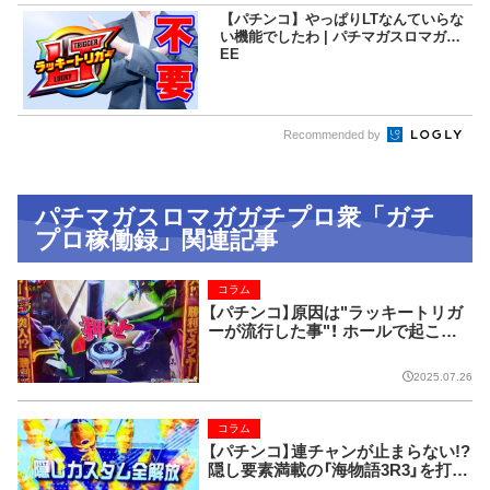
【パチンコ】やっぱりLTなんていらな
い機能でしたわ | パチマガスロマガFR
EE
Recommended by
パチマガスロマガガチプロ衆「ガチ
プロ稼働録」関連記事
コラム
【パチンコ】原因は"ラッキートリガ
ーが流行した事"！ ホールで起こっ
た『パチプロメンヘラ事件』。
2025.07.26
コラム
【パチンコ】連チャンが止まらない!?
隠し要素満載の「海物語3R3」を打っ
てみたら…。