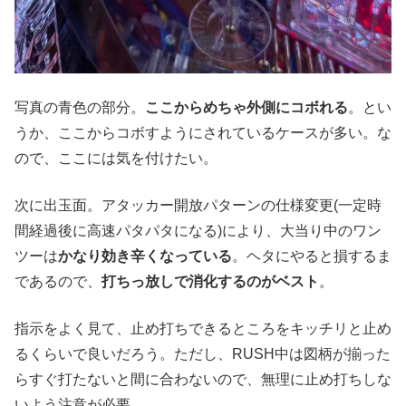
写真の青色の部分。
ここからめちゃ外側にコボれる
。とい
うか、ここからコボすようにされているケースが多い。な
ので、ここには気を付けたい。
次に出玉面
。
アタッカー開放パターンの仕様変更
(
一定時
間経過後に高速パタパタになる
)
により、大当り中のワン
ツーは
かなり効き辛くなっている
。
ヘタにやると損するま
であるので、
打ちっ放しで消化するのがベスト
。
指示をよく見て、止め打ちできるところをキッチリと止め
るくらいで良いだろう。
ただし、
RUSH
中は図柄が揃った
らすぐ打たないと間に合わないので、無理に止め打ちしな
いよう注意が必要。