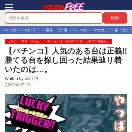
パチマガスロマガFREE
業界・その他
パチマガスロマガガチプロ衆「ガチ
コラム
業界・その他
パチマガスロマガガチプロ衆「ガチプロ稼働録」
【パチンコ】人気のある台は正義!!
勝てる台を探し回った結果辿り着
いたのは…。
Written by
緑山 淳
2024.07.20