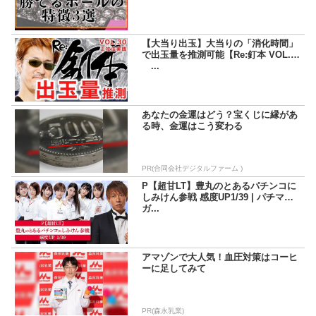
【大当り出玉】大当りの「消化時間」
で出玉量を推測可能【Re:釘本 VOL.30
...
あなたの金運はどう？宝くじに縁があ
る時、金運はこう変わる
PR(合同会社デジタルファーム )
P【超甘LT】豊丸のとあるパチンコに
しみけん参戦 感度UP1/39 | パチマ
ガ...
アマゾンで大人気！血圧対策はコーヒ
ーに足してみて
PR(森永乳業)