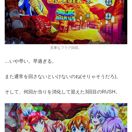
見事なフラグ回収。
…
いや早い。早過ぎる。
また通常を回さないといけないのね
(
そりゃそうだろ
)
。
そして、何回か当りを消化して迎えた
3
回目の
RUSH
。