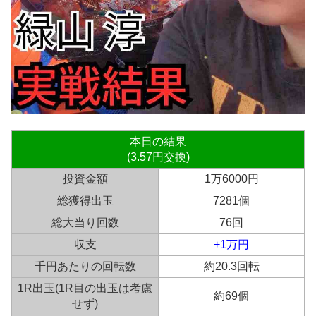
本日の結果
(3.57円交換)
投資金額
1万6000円
総獲得出玉
7281個
総大当り回数
76回
収支
+1万円
千円あたりの回転数
約20.3回転
1R出玉(1R目の出玉は考慮
約69個
せず)