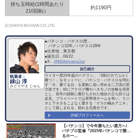
持ち玉時給(1時間あたり
約1190円
210回転）
(C)SANYO BUSSAN CO.,LTD.
●パチンコ・パチスロ歴…
パチンコ32年／パチスロ28年
●出身地…
東京都
●誕生日…
06/22
●X…
@MidoriyamaJun
ライター歴20年超のベテラン。「8割の力でユルく
勝つ！」をモットーに、パチンコ・パチスロを問わ
緑山 淳
ず「今、勝てる台」を柔軟に追い求める二刀流の実
みどりやま じゅん
力派です。特にアナログ機やハネモノの攻略を得意
とし、長年の経験に裏打ちされた独自の立ち回りは
必見。プライベートでは草野球チームを率い、ラジ
オと下ネタをこよなく愛する「ゲスの極みアニキ」
として親しまれる、頼れる兄貴分です。
詳細プロフィールへ
【パチンコ】で今年勝ちたい貴方へ!
パチプロ監修『2025年パチンコで勝て
るホー...