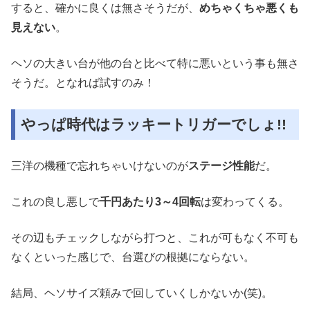
すると、確かに良くは無さそうだが、
めちゃくちゃ悪くも
見えない
。
ヘソの大きい台が他の台と比べて特に悪いという事も無さ
そうだ。となれば試すのみ！
やっぱ時代はラッキートリガーでしょ!!
三洋の機種で忘れちゃいけないのが
ステージ性能
だ。
これの良し悪しで
千円あたり
3
～
4
回転
は変わってくる。
その辺もチェックしながら打つと、これが可もなく不可も
なくといった感じで、台選びの根拠にならない。
結局、ヘソサイズ頼みで回していくしかないか
(
笑
)
。