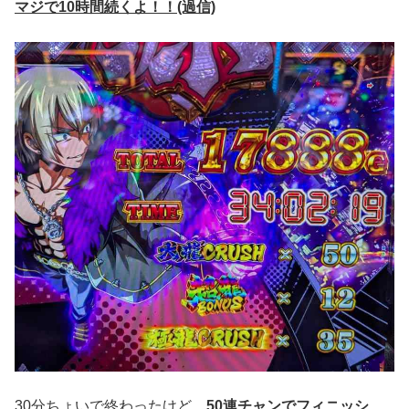
マジで10時間続くよ！！(過信)
30
分ちょいで終わったけど、
50
連チャン
でフィニッシ