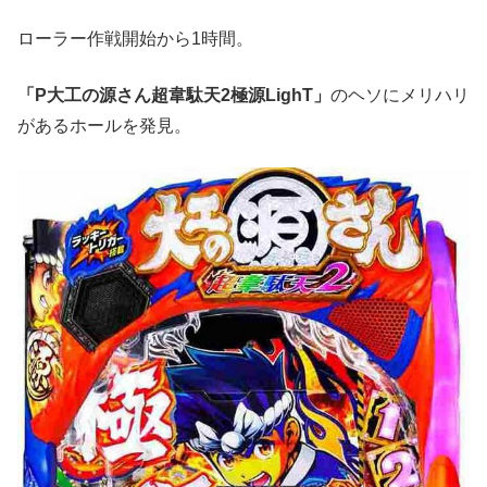
ローラー作戦開始から
1
時間。
「P大工の源さん超韋駄天2極源LighT」
のヘソに
メリハリ
があるホールを発見。