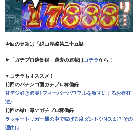
今回の更新は「緑山淳編第二十五
話
」
▶「ガチプロ稼働録」過去の連載は
コチラ
から！
▼コチラもオススメ！
前回のパチンコ面ガチプロ稼働録
甘デジ好き必見! フィーバーパワフルを激甘にするお得打
法♪
前回の緑山淳のガチプロ稼働録
ラッキートリガー機の中で稼げる度ダントツNO.１!? その
理由は……。