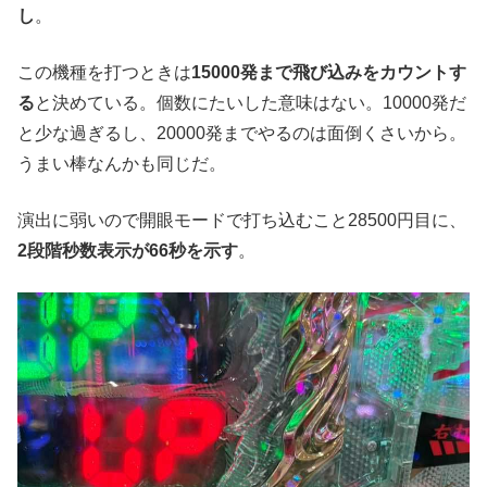
し
。
この機種を打つときは
15000発まで飛び込みをカウントす
る
と決めている。個数にたいした意味はない。10000発だ
と少な過ぎるし、20000発までやるのは面倒くさいから。
うまい棒なんかも同じだ。
演出に弱いので開眼モードで打ち込むこと28500円目に、
2段階秒数表示が66秒を示す
。