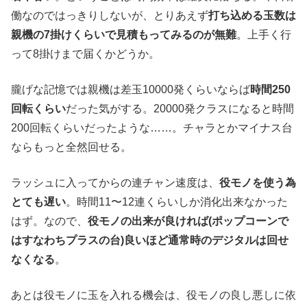
働なのではっきりしないが、とりあえず
打ち込める玉数は
親機の7掛けくらいで見積もってみるのが無難
。上手く行
って8掛けまで届くかどうか。
朧げな記憶では親機は差玉10000発くらいならば
時間250
回転くらい
だった気がする。20000発クラスになると時間
200回転くらいだったような……。チャラとかマイナス台
ならもっと全然回せる。
ラッシュに入ってからの連チャン速度は、
役モノを使う為
とても遅い
。時間11〜12連くらいしか消化出来なかった
はず。なので、
役モノの出来が良ければ(ポップコーンで
はすなわちプラスの台)良いほど通常時のデジタルは回せ
なくなる
。
あとは役モノに玉を入れる機会は、役モノの良し悪しに依