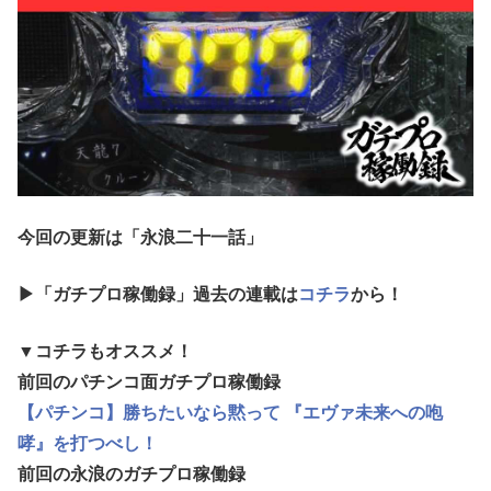
今回の更新は「永浪二十一話
」
▶「ガチプロ稼働録」過去の連載は
コチラ
から！
▼コチラもオススメ！
前回のパチンコ面ガチプロ稼働録
【パチンコ】勝ちたいなら黙って 『エヴァ未来への咆
哮』を打つべし！
前回の永浪のガチプロ稼働録