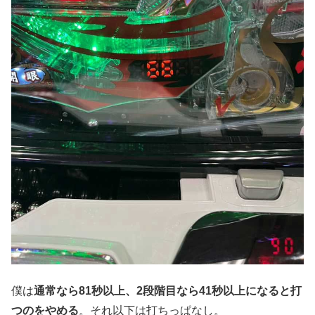
僕は
通常なら81秒以上、2段階目なら41秒以上になると打
つのをやめる
。それ以下は打ちっぱなし。