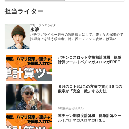
担当ライター
フリーランスライター
永浪
パチマガライター最強の攻略職人にして、飽くなき探求心で
技術向上を追う求道者。特に役モノマシン攻略には強いこだ
わりを持っており、日々、「玉の動き」と格闘を繰り返して
いる。また、マガ勢随一のリリシストとの呼び声も高いが、
稼働にあぶれた日は昼から酒に浸ってしまう、瘋癲な一面も
併せ持つ。我が拳は我流、我流は無形を体現する、「永」遠
パチンコスロット交換額計算機 | 簡単
の流「浪」人。
計算ツール | パチマガスロマガFREE
８月のロト6はこの方法で買え!!６つの
数字が『完全一致』する方法
PR(株式会社MURA)
連チャン期待度計算機 | 簡単計算ツー
ル | パチマガスロマガFREE