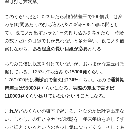
率は打ち方次第。
このくらいだと0.05ズレたら期待値差玉で100個以上は変
わる(時間あたりの打ち込みが3750個〜3875個の間とし
て)。役モノが出すムラと1日の打ち込みを考えたら、時給
の数字だけの目線でしか見れないと多分辛い。役モノを観
察しながら、
ある程度の長い目線が必要
となる。
ちなみに僕は収支を付けていないが、おおまかな差玉は把
握している。1253k打ち込みで
-15000発くらい
。
1.76/1000円は
機械割で言えば130%
くらい。なので
通算期
待差玉は95000発
くらいになる。
実際の差玉で言えば
110000発くらい足りていないということ
になる。
これがどのくらいの確率で起こることなのかは計算出来な
い。しかしこの釘とネカセの状態を、年末年始を通してず
っと据えているというのも少し気になってくる。そしてあ