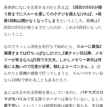
具体的になにを注意するのかと言えば、
1回目のSSSが揃
う前までにスルーを通しての小デジを揃えなければ、+保
留1回転は開かなくなってしまう
というところ。親機は2
回目のSSSが揃うまでだったのが、これが1回目になった
ということ。
なのでラッシュ消化を右打ちで始めたら、
スルーに最低2
個通すまでは打ちっぱなし(ただし2連チャン目以降、メモ
リーが有るならば1回で大丈夫。しかしメモリー表示は何
処にも無いので注意が必要。頼むよエーゴンさん…)
。ぼ
んやりと親機の感覚で打ってしまうと、スルーのキツい台
なら1回転で終わることもあるだろう。
あとは出玉や出玉性能を落としているのに、
パチマガスロ
マガモバイル
で見る限りボーダーは落ちていない。むしろ
若干甘い
。ということは時間効率は確実に落ちる。半日稼