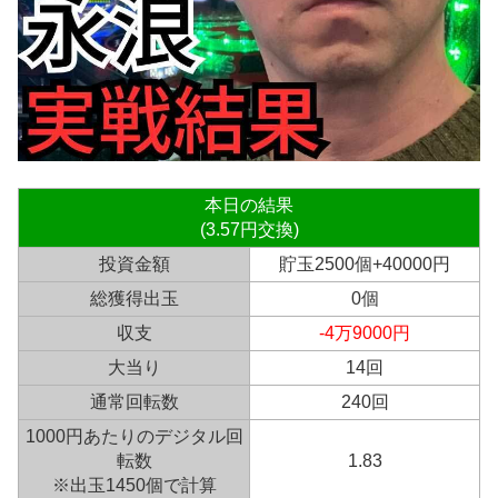
本日の結果
(3.57円交換)
投資金額
貯玉2500個+40000円
総獲得出玉
0個
収支
-4万9000円
大当り
14回
通常回転数
240回
1000円あたりのデジタル回
転数
1.83
※出玉1450個で計算