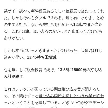
某サイト調べて40%程度あるらしい信頼度で当たってくれ
た。しかしそれもダブルで終わる。焼け石に水かよ、と心
の中で舌打ちしながら左打ちを始めたら
1回転でまた当た
る
。これは
3連
。金が入るのがいっとき止まっただけでも
ありがたい。
しかし本当にいっとき止まっただけだった。天龍7は打ち
込みが早い。
13:45持ち玉壊滅
。
心を無にして現金投資で続行。
13:55に15000発の打ち込
み計測終了
。
これはデジタルが回っている間は飛び込み音が消えるた
め、その間はずっと
飛び込み箇所を睨むという作業が終わ
った
ということを意味している。どぎつい色がグラデーシ