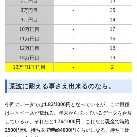
7万円目
-
19
8万円目
-
25
9万円目
-
14
10万円目
-
17
11万円目
-
16
12万円目
-
18
13万円目
-
19
13万円1千円目
-
2
荒波に耐える事さえ出来るのなら。
今回のデータでは
1.83/1000円
となっているが、この機種
は中々ベースが荒れる。年末から取っているデータを合算
しているが、それだと
1.76/1000円
。これだと
現金で時給
2500円弱、持ち玉で時給4000円
くらいになる。持ち玉比