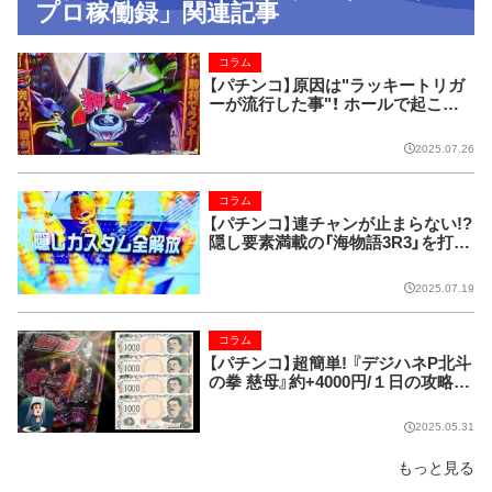
プロ稼働録」関連記事
コラム
【パチンコ】原因は"ラッキートリガ
ーが流行した事"！ ホールで起こっ
た『パチプロメンヘラ事件』。
2025.07.26
コラム
【パチンコ】連チャンが止まらない!?
隠し要素満載の「海物語3R3」を打っ
てみたら…。
2025.07.19
コラム
【パチンコ】超簡単! 『デジハネP北斗
の拳 慈母』約+4000円/１日の攻略法
発覚!!
2025.05.31
もっと見る