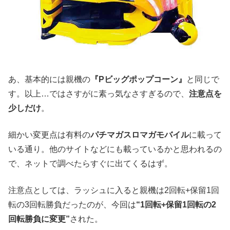
あ、基本的には親機の
『Pビッグポップコーン』
と同じで
す。以上…ではさすがに素っ気なさすぎるので、
注意点を
少しだけ
。
細かい変更点は有料の
パチマガスロマガモバイル
に載って
いる通り。他のサイトなどにも載っているかと思われるの
で、ネットで調べたらすぐに出てくるはず。
注意点としては、ラッシュに入ると親機は2回転+保留1回
転の3回転勝負だったのが、今回は
“1回転+保留1回転の2
回転勝負に変更”
された。