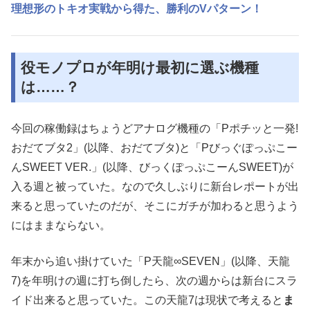
理想形のトキオ実戦から得た、勝利のVパターン！
役モノプロが年明け最初に選ぶ機種
は……？
今回の稼働録はちょうどアナログ機種の「Pポチッと一発!
おだてブタ2」(以降、おだてブタ)と「Pびっぐぽっぷこー
んSWEET VER.」(以降、びっくぽっぷこーんSWEET)が
入る週と被っていた。なので久しぶりに新台レポートが出
来ると思っていたのだが、そこにガチが加わると思うよう
にはままならない。
年末から追い掛けていた「P天龍∞SEVEN」(以降、天龍
7)を年明けの週に打ち倒したら、次の週からは新台にスラ
イド出来ると思っていた。この天龍7は現状で考えると
ま