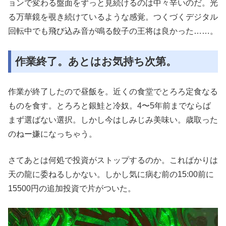
ョンで変わる盤面をずっと見続けるのは中々辛いのだ。光
る万華鏡を覗き続けているような感覚。つくづくデジタル
回転中でも飛び込み音が鳴る餃子の王将は良かった……。
作業終了。あとはお気持ち次第。
作業が終了したので昼飯を。近くの食堂でとろろ定食なる
ものを食す。とろろと銀鮭と冷奴。4〜5年前までならば
まず選ばない選択。しかし今はしみじみ美味い。歳取った
のねー嫌になっちゃう。
さてあとは何処で投資がストップするのか。こればかりは
天の龍に委ねるしかない。しかし気に病む前の15:00前に
15500円の追加投資で片がついた。