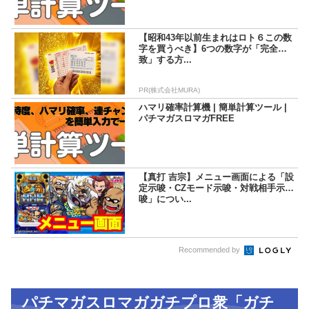
【昭和43年以前生まれはロト６この数
字を買うべき】6つの数字が「完全一
致」する方...
PR(株式会社MURA)
ハマリ確率計算機 | 簡単計算ツール |
パチマガスロマガFREE
【真打 吉宗】メニュー画面による「設
定示唆・CZモード示唆・対戦相手示
唆」につい...
Recommended by
パチマガスロマガガチプロ衆「ガチ