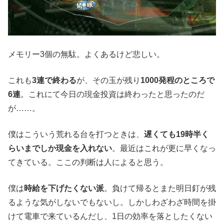
メモリー3個の無駄。よくあるけど悲しい。
これも
3連で終わる
が、その玉が残り
1000発程のところで
6連
。これにて今日の現金投資は終わったと思ったのだ
が……。
僕はこういう荒れる台を打つときは、
遅くても19時半く
らいまでしか現金を入れない
。最近はこれが更に早くなっ
てきている。ここの判断は人によると思う。
僕は
時給を下げたくない派
。負けて帰るとまた明日釘が残
るような気がしないでもないし。しかしわざわざ時間を掛
けて電車で来ているんだし、1日の効率を落としたくない