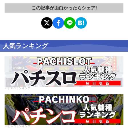
この記事が面白かったらシェア!
人気ランキング
パチスロランキング
パチンコランキング