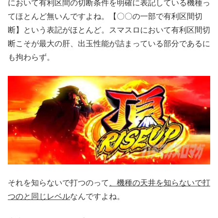
において有利区間の切断条件を明確に表記している機種っ
てほとんど無いんですよね。【〇〇の一部で有利区間切
断】という表記がほとんど。スマスロにおいて有利区間切
断こそが最大の肝、出玉性能が詰まっている部分であるに
も拘わらず。
それを知らないで打つのって
、機種の天井を知らないで打
つのと同じレベル
なんですよね。