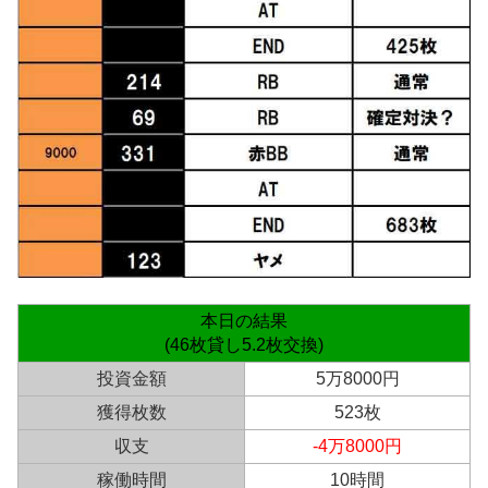
本日の結果
(46枚貸し5.2枚交換)
投資金額
5万8000円
獲得枚数
523枚
収支
-4万8000円
稼働時間
10時間