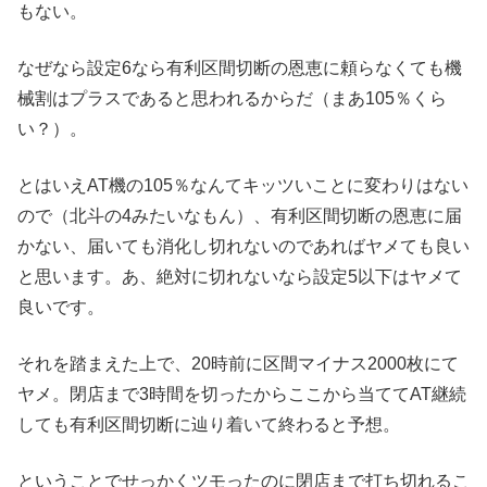
もない。
なぜなら設定6なら有利区間切断の恩恵に頼らなくても機
械割はプラスであると思われるからだ（まあ105％くら
い？）。
とはいえAT機の105％なんてキッツいことに変わりはない
ので（北斗の4みたいなもん）、有利区間切断の恩恵に届
かない、届いても消化し切れないのであればヤメても良い
と思います。あ、絶対に切れないなら設定5以下はヤメて
良いです。
それを踏まえた上で、20時前に区間マイナス2000枚にて
ヤメ。閉店まで3時間を切ったからここから当ててAT継続
しても有利区間切断に辿り着いて終わると予想。
ということでせっかくツモったのに閉店まで打ち切れるこ