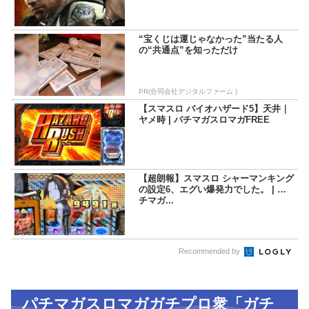
“宝くじは運じゃなかった”当たる人
の“共通点”を知っただけ
PR(合同会社デジタルファーム )
【スマスロ バイオハザード5】天井｜
ヤメ時 | パチマガスロマガFREE
【超朗報】スマスロ シャーマンキング
の設定6、エグい爆発力でした。 | パ
チマガ...
Recommended by
パチマガスロマガガチプロ衆「ガチ