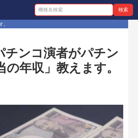
す。
パチンコ演者がパチン
当の年収」教えます。