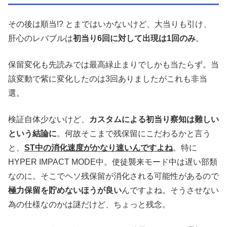
その後は順当!? とまではいかないけど、大当りも引け、
肝心のレバブルは
初当り6回に対して出現は1回のみ
。
保留変化も先読みでは最高緑止まりでしかも当たらず。当
該変動で紫に変化したのは3回ありましたがこれも非当
選。
検証自体少ないけど、
カスタムによる初当り察知は難しい
という結論に
。何故そこまで残保留にこだわるかと言う
と、
ST中の消化速度がかなり速いんですよね
。特に
HYPER IMPACT MODE中。使徒襲来モード中は遅い部類
なのに。そこでヘソ残保留が消化される可能性があるので
極力保留を貯めないほうが良い
んですよね。そうさせない
為の仕様なのかは謎だけど、ちょっと残念。