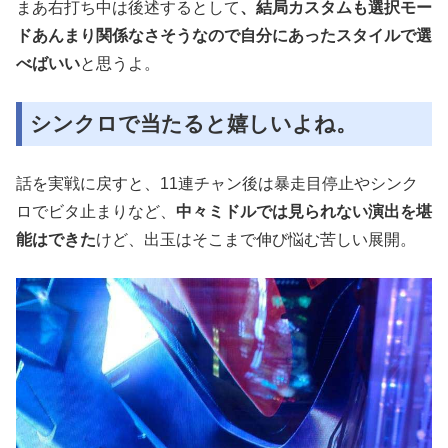
まあ右打ち中は後述するとして
、結局カスタムも選択モー
ドあんまり関係なさそうなので自分にあったスタイルで選
べばいい
と思うよ。
シンクロで当たると嬉しいよね。
話を実戦に戻すと、11連チャン後は暴走目停止やシンク
ロでビタ止まりなど、
中々ミドルでは見られない演出を堪
能はできた
けど、出玉はそこまで伸び悩む苦しい展開。