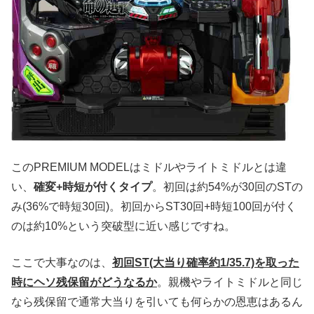
このPREMIUM MODELはミドルやライトミドルとは違
い、
確変+時短が付くタイプ
。初回は約54%が30回のSTの
み(36%で時短30回)。初回からST30回+時短100回が付く
のは約10%という突破型に近い感じですね。
ここで大事なのは、
初回ST(大当り確率約1/35.7)を取った
時にヘソ残保留がどうなるか
。親機やライトミドルと同じ
なら残保留で通常大当りを引いても何らかの恩恵はあるん