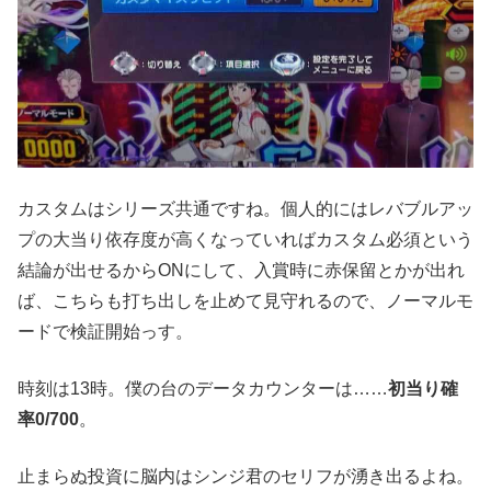
カスタムはシリーズ共通ですね。個人的にはレバブルアッ
プの大当り依存度が高くなっていればカスタム必須という
結論が出せるからONにして、入賞時に赤保留とかが出れ
ば、こちらも打ち出しを止めて見守れるので、ノーマルモ
ードで検証開始っす。
時刻は13時。僕の台のデータカウンターは……
初当り確
率0/700
。
止まらぬ投資に脳内はシンジ君のセリフが湧き出るよね。