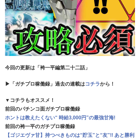
今回の更新は「袴一平編第二十二話
」
▶「ガチプロ稼働録」過去の連載は
コチラ
から！
▼コチラもオススメ！
前回のパチンコ面ガチプロ稼働録
ホントは教えたくない“ 時給3,000円”の最強甘海!
前回の袴一平のガチプロ稼働録
【ゴジエヴァ甘】持つべきものは“貯玉”と“友”!! あと勝利