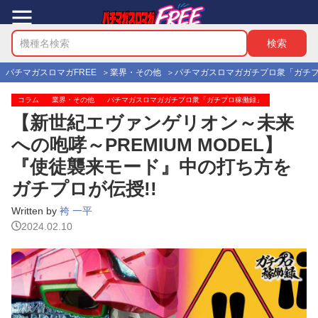
パチマガスロマガFREE
業界・その他
パチマガスロマガガチプロ衆「ガチ
コラム
業界・その他
パチマガスロマガガチプロ衆「ガチプロ稼働録」
【新世紀エヴァンゲリオン～未来
への咆哮～PREMIUM MODEL】
『使徒襲来モード』中の打ち方を
ガチプロが伝授!!
Written by
袴 一平
2024.02.10