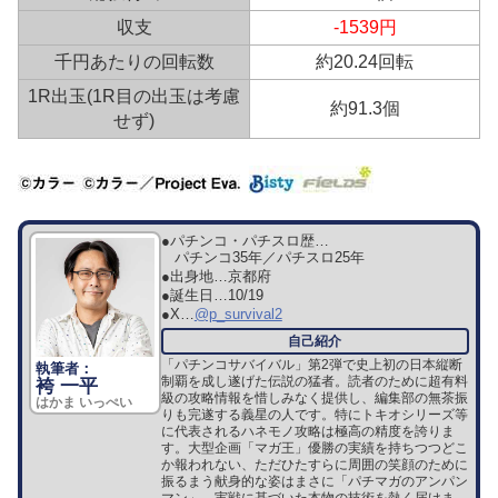
収支
-1539円
千円あたりの回転数
約20.24回転
1R出玉(1R目の出玉は考慮
約91.3個
せず)
●パチンコ・パチスロ歴…
パチンコ35年／パチスロ25年
●出身地…
京都府
●誕生日…
10/19
●X…
@p_survival2
「パチンコサバイバル」第2弾で史上初の日本縦断
制覇を成し遂げた伝説の猛者。読者のために超有料
袴 一平
級の攻略情報を惜しみなく提供し、編集部の無茶振
はかま いっぺい
りも完遂する義星の人です。特にトキオシリーズ等
に代表されるハネモノ攻略は極高の精度を誇りま
す。大型企画「マガ王」優勝の実績を持ちつつどこ
か報われない、ただひたすらに周囲の笑顔のために
振るまう献身的な姿はまさに「パチマガのアンパン
マン」。実戦に基づいた本物の技術を熱く届けま