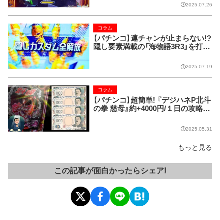
2025.07.26
コラム
【パチンコ】連チャンが止まらない!?
隠し要素満載の「海物語3R3」を打っ
てみたら…。
2025.07.19
コラム
【パチンコ】超簡単! 『デジハネP北斗
の拳 慈母』約+4000円/１日の攻略法
発覚!!
2025.05.31
もっと見る
この記事が面白かったらシェア!