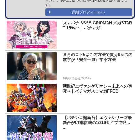
す。
詳細プロフィールへ
スマパチ SSSS.GRIDMAN メガSTAR
T 159ver. | パチマガ...
８月のロト6はこの方法で買え!!６つの
数字が『完全一致』する方法
PR(株式会社MURA)
新世紀エヴァンゲリオン～未来への咆
哮～ | パチマガスロマガFREE
【パチンコ超新台】エヴァシリーズ最
新台がLT非搭載の1/319タイプで登場!!
...