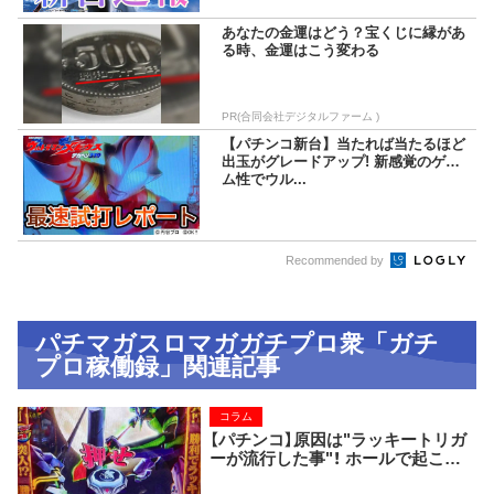
あなたの金運はどう？宝くじに縁があ
る時、金運はこう変わる
PR(合同会社デジタルファーム )
【パチンコ新台】当たれば当たるほど
出玉がグレードアップ! 新感覚のゲー
ム性でウル...
Recommended by
パチマガスロマガガチプロ衆「ガチ
プロ稼働録」関連記事
コラム
【パチンコ】原因は"ラッキートリガ
ーが流行した事"！ ホールで起こっ
た『パチプロメンヘラ事件』。