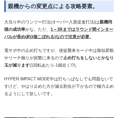
親機からの変更点による攻略要素。
大当り中のワンツー打法(オーバー入賞促進打法)は
親機同
様の成功率
かな。ただ、
1～3Rまではラウンド間インター
バルが長め(約3個こぼれる)なので注意が必要
。
電サポ中の止め打ちですが、使徒襲来モード中は擬似変動
やリーチ煽りが頻繁に来るので
止め打ちをしないとかなり
玉が減ります
(1回転あたり-1個近く!?)。
HYPER IMPACT MODE中は打ちっぱなしでも問題ないで
すけど、やはり止めた方が減る割合が下がるので極力止め
るようにして欲しいです。