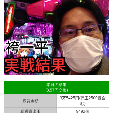
本日の結果
(3.57円交換)
3万5425円(貯玉2500個含
投資金額
む)
総獲得出玉
9492個