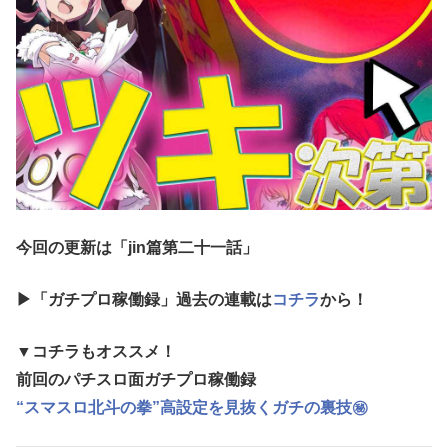
今回の更新は「jin
篇第二十一話」
▶「ガチプロ稼働録」過去の連載は
コチラ
から！
▼コチラもオススメ！
前回のパチスロ面ガチプロ稼働録
“スマスロ北斗の拳”高設定を見抜くガチの裏技㊙