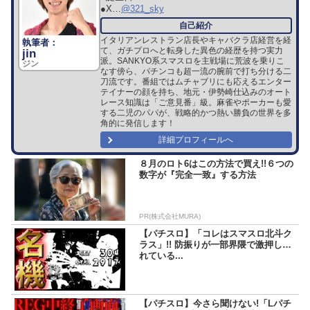
●X…
@321_sky
イタリアンレストラン店長やキャバクラ店経営を経
て、ガチプロへと転身した異色の経歴を持つ実力
jin
派。SANKYO系スマスロを主戦場に荒波を乗りこ
ジン
なす傍ら、パチンコも超一流の腕前で打ち分ける二
刀流です。番組ではムチャブリにも応えるエンター
テイナーの顔を持ち、地元・伊勢崎仕込みのオート
レース知識は「ご意見番」級。麻雀やポーカーも愛
する二児のパパが、戦略的かつ熱い勝負の世界を多
角的に発信します！
詳細プロフィールへ
８月のロト6はこの方法で買え!!６つの
数字が『完全一致』する方法
PR(株式会社MURA)
【パチスロ】「コレはスマスロ北斗ク
ラス」!! 防振りが一部界隈で激押しさ
れている...
【パチスロ】今さら聞けない!「Lパチ