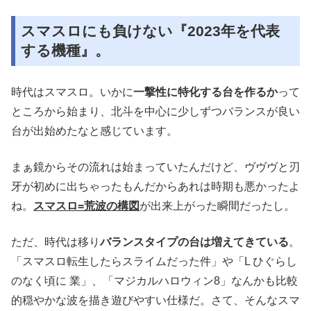
スマスロにも負けない『2023年を代表
する機種』。
時代はスマスロ。いかに
一撃性に特化する台を作るか
って
ところから始まり、北斗を中心に少しずつバランスが良い
台が出始めたなと感じています。
まぁ鏡からその流れは始まっていたんだけど、ヴヴヴと刃
牙が初めに出ちゃったもんだからあれは時期も悪かったよ
ね。
スマスロ=荒波の構図
が出来上がった瞬間だったし。
ただ、時代は移り
バランスタイプの台は増えてきている
。
「スマスロ転生したらスライムだった件」や「L ひぐらし
のなく頃に 業」、「マジカルハロウィン8」なんかも比較
的穏やかな波を描き遊びやすい仕様だ。さて、そんなスマ