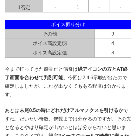
1否定
-
1
-
-
ボイス振り分け
その他
9
ボイス高設定弱
4
ボイス高設定強
8
今まで打ってきた感覚だと偶奇は
緑アイコンの方とAT終
了画面を合わせて判別可能
。今回は2.4.6示唆が出たので
確定しましたが、これが出なくてもある程度は分かりま
す。
あとは
末尾0.5の時にどれだけアルマノクスを引けるか
で
すね。だいたい奇数、偶数までは分かるのですが、その先
となるとやはり確定が出ないとほぼ分からないと思いま
す。このタイプは、
設定2ベースのホールで奇数に寄った