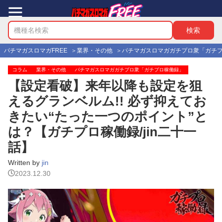
パチマガスロマガFREE
業界・その他
パチマガスロマガガチプロ衆「ガチ
コラム
業界・その他
パチマガスロマガガチプロ衆「ガチプロ稼働録」
【設定看破】来年以降も設定を狙
えるグランベルム!! 必ず抑えてお
きたい“たった一つのポイント”と
は？【ガチプロ稼働録/jin二十一
話】
Written by
jin
2023.12.30