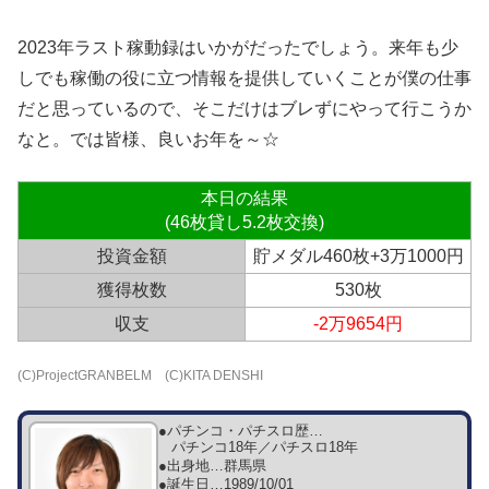
2023年ラスト稼動録はいかがだったでしょう。来年も少
しでも稼働の役に立つ情報を提供していくことが僕の仕事
だと思っているので、そこだけはブレずにやって行こうか
なと。では皆様、良いお年を～☆
本日の結果
(46枚貸し5.2枚交換)
投資金額
貯メダル460枚+3万1000円
獲得枚数
530枚
収支
-2万9654円
(C)ProjectGRANBELM (C)KITA DENSHI
●パチンコ・パチスロ歴…
パチンコ18年／パチスロ18年
●出身地…
群馬県
●誕生日…
1989/10/01