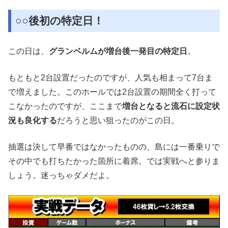
○○後初の特定日！
この日は、
グランベルムが増台後一発目の特定日
。
もともと2台設置だったのですが、人気も相まって7台ま
で増えました。このホールでは2台設置の期間全く打って
こなかったのですが、ここまで
増台となると流石に設定状
況も良化する
だろうと思い狙ったのがこの日。
抽選は決して早番ではなかったものの、島には一番乗りで
その中でも打ちたかった箇所に着席。では実戦へと参りま
しょう。迷っちゃダメだよ。