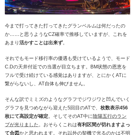
今まで打ってきた打ってきたグランベルムは何だったの
か……と思うようなCZ確率で推移していますが、これを
あまり
活かすことは出来ず
。
それでもモード移行率の優遇も受けているようで、モード
C.Dの天井付近での当選が目立ちます。BM状態の恩恵を
フルで受け続けている感覚はありますが、とにかくATに
繋がらないし、AT自体も伸びません。
そんな訳でミミズのようなグラフでジワジワと凹んでいく
グラフを見つめながら迎えた5回目のATで、
枚数表示456
枚にて高設定が確定
。そしてそのAT中に
陰陽五行のラン
プが光りました
。おそらくこれは
有利区間が切れますよっ
て合図
かと思われます。それ以外の契機で光るのかは不明