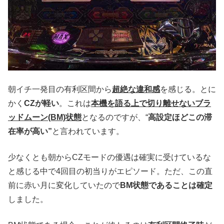
朝イチ一発目の有利区間から
超絶な違和感
を感じる。とに
かく
CZが軽い
。これは
本機を語る上で切り離せないブラ
ッドムーン(BM)状態
となるのですが、“
高設定ほどこの滞
在率が高い”
と言われています。
少なくとも朝からCZモードの優遇は確実に受けているな
と感じる中で4回目の初当りがエピソード。ただ、この直
前に赤い月に変化していたので
BM状態であることは確定
しました。