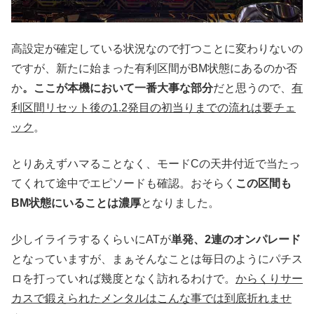
高設定が確定している状況なので打つことに変わりないの
ですが、新たに始まった有利区間がBM状態にあるのか否
か
。ここが本機において一番大事な部分
だと思うので、
有
利区間リセット後の1.2発目の初当りまでの流れは要チェ
ック
。
とりあえずハマることなく、モードCの天井付近で当たっ
てくれて途中でエピソードも確認。おそらく
この区間も
BM状態にいることは濃厚
となりました。
少しイライラするくらいにATが
単発、2連のオンパレード
となっていますが、まぁそんなことは毎日のようにパチス
ロを打っていれば幾度となく訪れるわけで。
からくりサー
カスで鍛えられたメンタルはこんな事では到底折れませ