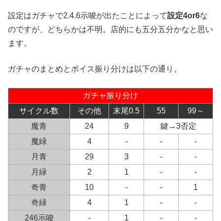
設定はガチャで2.4.6示唆が出たことによって
設定4or6
な
のですが、どちらかは不明。店的にも五分五分かなと思い
ます。
ガチャのまとめとボイス振り分けは以下の通り。
ガチャ振り分け
サイクル数
その他
末尾0.5
55
99～
魔青
24
9
鍵→3否定
魔緑
4
-
-
-
月青
29
3
-
-
月緑
2
1
-
-
奇青
10
-
-
1
奇緑
4
1
-
-
246示唆
-
1
-
-