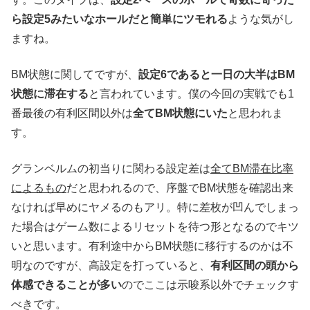
ら設定5みたいなホールだと簡単にツモれる
ような気がし
ますね。
BM状態に関してですが、
設定6であると一日の大半はBM
状態に滞在する
と言われています。僕の今回の実戦でも1
番最後の有利区間以外は
全てBM状態にいた
と思われま
す。
グランベルムの初当りに関わる設定差は
全てBM滞在比率
によるもの
だと思われるので、序盤でBM状態を確認出来
なければ早めにヤメるのもアリ。特に差枚が凹んでしまっ
た場合はゲーム数によるリセットを待つ形となるのでキツ
いと思います。有利途中からBM状態に移行するのかは不
明なのですが、高設定を打っていると、
有利区間の頭から
体感できることが多い
のでここは示唆系以外でチェックす
べきです。