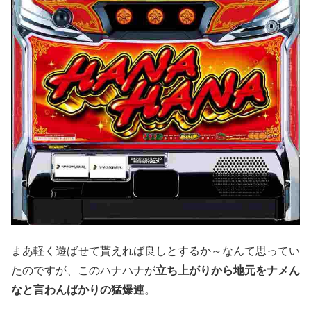
まあ軽く遊ばせて貰えれば良しとするか～なんて思ってい
たのですが、このハナハナが
立ち上がりから地元をナメん
なと言わんばかりの猛爆連
。