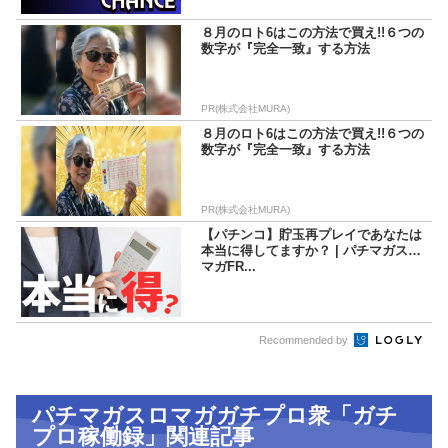
８月のロト6はこの方法で買え!!６つの
数字が『完全一致』する方法
PR(株式会社MURA)
８月のロト6はこの方法で買え!!６つの
数字が『完全一致』する方法
PR(株式会社MURA)
【パチンコ】貯玉再プレイであなたは
本当に得してますか？ | パチマガスロ
マガFR...
Recommended by
パチマガスロマガガチプロ衆「ガチ
プロ稼働録」関連記事