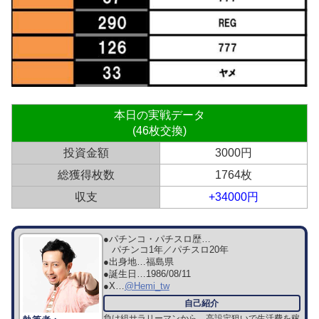
本日の実戦データ
(46枚交換)
投資金額
3000円
総獲得枚数
1764枚
収支
+34000円
●パチンコ・パチスロ歴…
パチンコ1年／パチスロ20年
●出身地…
福島県
●誕生日…
1986/08/11
●X…
@Hemi_tw
負け組サラリーマンから、高設定狙いで生活費を稼