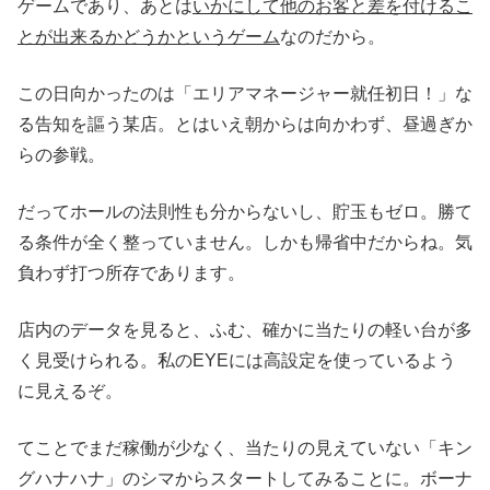
ゲームであり、あとは
いかにして他のお客と差を付けるこ
とが出来るかどうかというゲーム
なのだから。
この日向かったのは「エリアマネージャー就任初日！」な
る告知を謳う某店。とはいえ朝からは向かわず、昼過ぎか
らの参戦。
だってホールの法則性も分からないし、貯玉もゼロ。勝て
る条件が全く整っていません。しかも帰省中だからね。気
負わず打つ所存であります。
店内のデータを見ると、ふむ、確かに当たりの軽い台が多
く見受けられる。私のEYEには高設定を使っているよう
に見えるぞ。
てことでまだ稼働が少なく、当たりの見えていない「キン
グハナハナ」のシマからスタートしてみることに。ボーナ