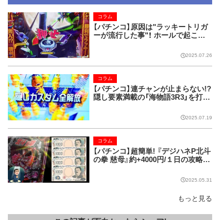
コラム
【パチンコ】原因は"ラッキートリガ
ーが流行した事"！ ホールで起こっ
た『パチプロメンヘラ事件』。
2025.07.26
コラム
【パチンコ】連チャンが止まらない!?
隠し要素満載の「海物語3R3」を打っ
てみたら…。
2025.07.19
コラム
【パチンコ】超簡単! 『デジハネP北斗
の拳 慈母』約+4000円/１日の攻略法
発覚!!
2025.05.31
もっと見る