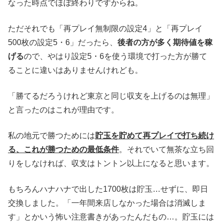
なった時点でほぼ終わりですからね。
ただそれでも「再プレイ無制限の設定4」と「再プレイ
500枚の設定5・6」だったら、
後者の方が多く期待値を稼
げる
ので、やはり設定5・6を使う環境で打った方が勝て
ることに違いはありませんけれども。
「勝てるだろうけれど東京と同じ収支を上げるのは無理」
と言ったのはこれが理由です。
私の地元で勝つためには
貯玉を貯めて再プレイで打ち続け
る、これが勝つための最低条件
。それでいて無茶な立ち回
りをしなければ、収支はトントン以上になると思います。
もちろんハナハナで出した1700枚は貯玉…せずに、即日
交換しました。「一年間来店しなかった場合は消滅しま
す」とかいう怖い注意書きがあったんだもの…。貯玉には