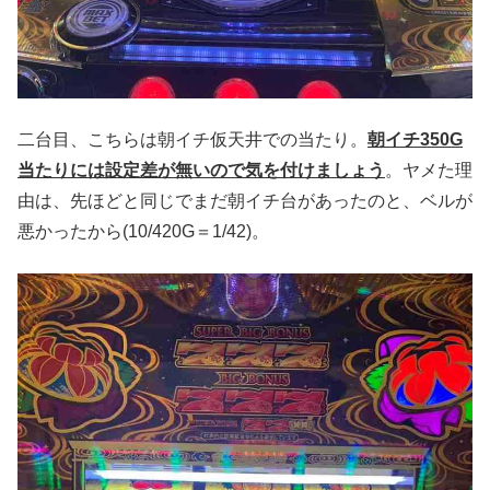
二台目、こちらは朝イチ仮天井での当たり。
朝イチ350G
当たりには設定差が無いので気を付けましょう
。ヤメた理
由は、先ほどと同じでまだ朝イチ台があったのと、ベルが
悪かったから(10/420G＝1/42)。