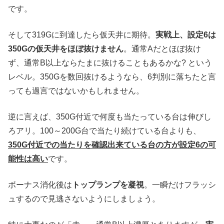
です。
そして319Gに到達したら仮天井に期待。
実戦上、設定6は
350Gの仮天井をほぼ抜けません
。通常Aだとほぼ抜け
ず、通常B以上ならたまに抜けることもあるかな? という
レベル。350Gを数回抜けるようなら、6判別に落ちたと言
っても過言ではないかもしれません。
逆に言えば、350G付近で何度も当たっている台は伸びし
ろアリ。100～200G台で当たり続けている台よりも、
350G付近での当たりを確認出来ている台の方が設定6の可
能性は高い
です。
ボーナス消化後は
トップランプを凝視
。一瞬だけフラッシ
ュするので見逃さないようにしましょう。