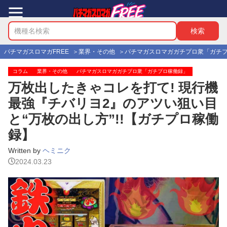
パチマガスロマガFREE
業界・その他
パチマガスロマガガチプロ衆「ガチ
コラム
業界・その他
パチマガスロマガガチプロ衆「ガチプロ稼働録」
万枚出したきゃコレを打て! 現行機
最強『チバリヨ2』のアツい狙い目
と“万枚の出し方”!!【ガチプロ稼働
録】
Written by
ヘミニク
2024.03.23