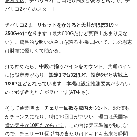
ある某店
。チバリヨ2には当たり箇所があると踏んで、チ
バリヨ2からのスタート。
チバリヨ2は、
リセットをかけると天井がほぼ319～
350G+αになります
（最大600Gだけど実戦上あまり見な
い）。驚異的な吸い込み力を誇る本機において、この恩恵
は財布に優しくて助かる。
打ち始めたら、
中段に揃うパインをカウント
。共通パイン
には設定差があり、
設定1で1/32ほど、設定6だと実戦上
1/26?ほどとなっています
。本機は設定推測要素が少ない
ので必ず数えた方が良いです(AT中も)。
そして通常時は、
チェリー回数を脳内カウント
。5の倍数
がチャンスになり、特に10回目がアツい。
理由は天国準
備の天井が10回だからです
。この台は天国準備が強力な
ので、チェリー10回以内の当たりはドキドキ出来る瞬間