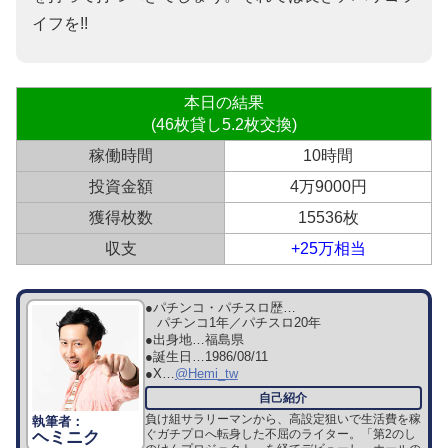
イフを!!
本日の結果
(46枚貸し5.2枚交換)
稼働時間
10時間
投資金額
4万9000円
獲得枚数
15536枚
収支
+25万相当
●パチンコ・パチスロ歴…
パチンコ1年／パチスロ20年
●出身地…
福島県
●誕生日…
1986/08/11
●X…
@Hemi_tw
負け組サラリーマンから、高設定狙いで生活費を稼
ぐガチプロへ転身した不屈のライター。「第2のし
ヘミニク