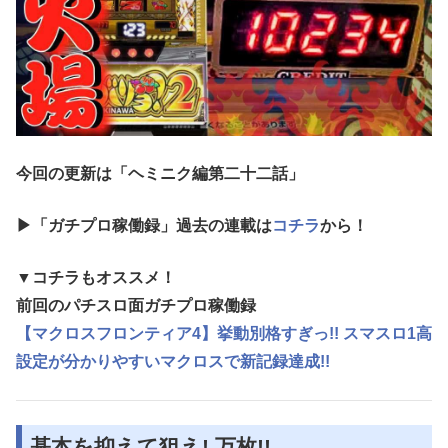
今回の更新は「ヘミニク編第二十二
話
」
▶「ガチプロ稼働録」過去の連載は
コチラ
から！
▼コチラもオススメ！
前回のパチスロ面ガチプロ稼働録
【マクロスフロンティア4】挙動別格すぎっ!! スマスロ1高
設定が分かりやすいマクロスで新記録達成!!
基本を抑えて狙え! 万枚!!