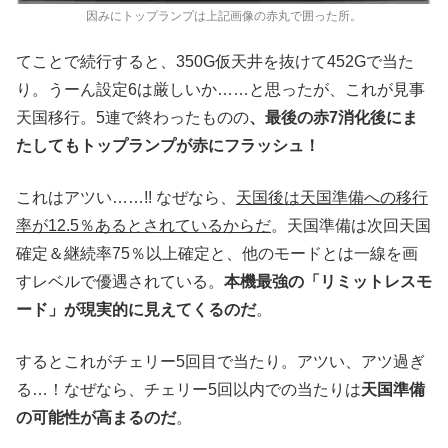
因みにトップランプは上記画像の赤丸で囲った所。
てことで続行すると、350G仮天井を抜けて452Gで当た
り。うーん設定6は厳しいか……と思ったが、これが見事
天国移行。5連で終わったものの
、最後の赤7消化後にま
たしてもトップランプが赤にフラッシュ！
これはアツい……!! なぜなら、
天国後は天国準備への移行
率が12.5％あるとされているからだ
。天国準備は次回天国
確定＆継続率75％以上確定と、他のモードとは一線を画
すレベルで優遇されている。
本機最強の「リミットレスモ
ード」が現実的に見えてくるのだ
。
するとこれがチェリー5回目で当たり。アツい、アツ過ぎ
る…！なぜなら、チェリー5回以内での当たりは
天国準備
の可能性が高まるのだ
。