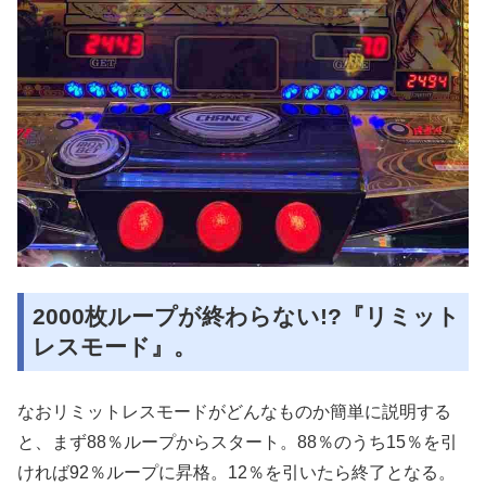
2000枚ループが終わらない!?『リミット
レスモード』。
なおリミットレスモードがどんなものか簡単に説明する
と、まず88％ループからスタート。88％のうち15％を引
ければ92％ループに昇格。12％を引いたら終了となる。