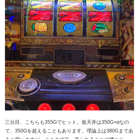
三台目、こちらも355Gでヒット。仮天井は350G+αなの
で、350Gを超えることもあります。理論上は380Gまであ