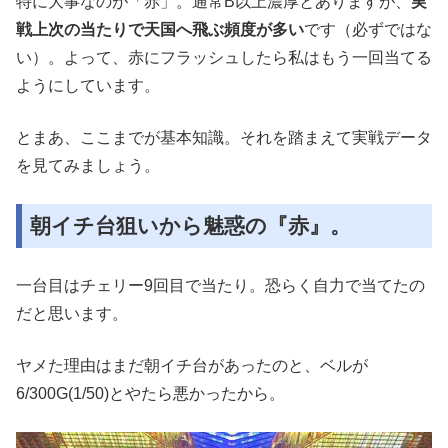
特に大事なのが「赤」。通常B以上濃厚とありますが、
実
戦上次の当たりで天国へ飛ぶ頻度が多い
です（必ずではな
い）。よって、赤にフラッシュしたら私はもう一回当てる
ようにしています。
とまあ、ここまでが基本知識。それを踏まえて実戦データ
を見てみましょう。
朝イチ台狙いから魅惑の『赤』。
一台目はチェリー9回目で当たり。恐らく自力で当てたの
だと思います。
ヤメた理由はまだ朝イチ台があったのと、ベルが
6/300G(1/50)とやたら悪かったから。