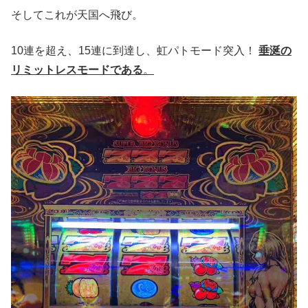
そしてこれが天国へ飛び。
10連を超え、15連に到達し、虹パトモード突入！
垂涎の
リミットレスモードである
。