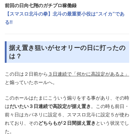
前回の日向七翔のガチプロ稼働録
【スマスロ北斗の拳】北斗の最重要小役は“スイカ”であ
る!!
据え置き狙いがセオリーの日に打ったの
は？
この日は２日前から
３日連続で「何かに高設定があるよ」
と煽っていたホールへ。
このホールはたまにこういう煽りをする事があり、その時
は
だいたい３日連続で高設定が据え置き
。この時も前日・
前々日はカバネリに設定６、スマスロ北斗に設定５が使わ
れており、その
どちらもが２日間据え置き
という状況でし
た。