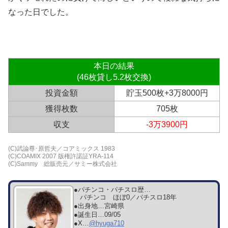
なった日でした。
本日の結果
(46枚貸し5.2枚交換)
投資金額
貯玉500枚+3万8000円
獲得枚数
705枚
収支
-3万3900円
(C)武論尊･原哲夫／コアミックス 1983
(C)COAMIX 2007 版権許諾証YRA-114
(C)Sammy 総販売元／サミー株式会社
●パチンコ・パチスロ歴…
パチンコ ほぼ0／パチスロ18年
●出身地…
宮崎県
●誕生日…
09/05
●X…
@hyuga710