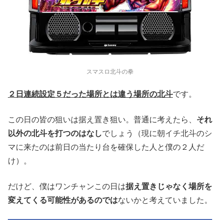
スマスロ北斗の拳
２日連続設定５だった場所とは違う場所の北斗
です。
この日の皆の狙いは据え置き狙い。普通に考えたら、
それ
以外の北斗を打つのはなし
でしょう（現に朝イチ北斗のシ
マに来たのは前日の当たり台を確保した人と僕の２人だ
け）。
だけど、僕はワンチャンこの日は
据え置きじゃなく場所を
変えてくる可能性があるのでは
ないかと考えていました。