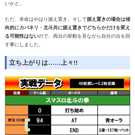
いかと。
ただ、本命はやはり据え置き。そして
据え置きの場合は傾
向的にカバネリ・北斗共に据え置きでどちらかだけを変え
る可能性はない
ので、両台の挙動を見ながら自分の台を回
す事にしました。
立ち上がりは……上々!!