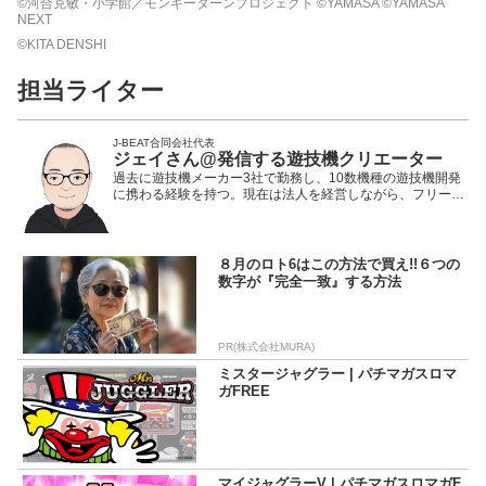
©河合克敏・小学館／モンキーターンプロジェクト ©YAMASA ©YAMASA
NEXT
©KITA DENSHI
担当ライター
J-BEAT合同会社代表
ジェイさん@発信する遊技機クリエーター
過去に遊技機メーカー3社で勤務し、10数機種の遊技機開発
に携わる経験を持つ。現在は法人を経営しながら、フリーの
クリエーターとして遊技機開発に従事。また、メーカーに属
さない立場から、遊技機に関する情報発信や評論活動を積極
的に行っている。遊技機の魅力を広く伝えるため、ライトユ
ーザーや次世代のクリエーターたちに向けた取り組みも展開
８月のロト6はこの方法で買え!!６つの
している。
数字が『完全一致』する方法
PR(株式会社MURA)
ミスタージャグラー | パチマガスロマ
ガFREE
マイジャグラーV | パチマガスロマガF