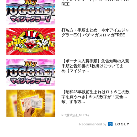
REE
打ち方・手順まとめ ネオアイムジャ
グラーEX | パチマガスロマガFREE
【ボーナス入賞手順】先告知時の入賞
手順と告知後の1枚掛けについてまと
め【マイジャ...
【昭和43年以前生まれはロト６この数
字を買うべき】6つの数字が「完全一
致」する方...
PR(株式会社MURA)
Recommended by