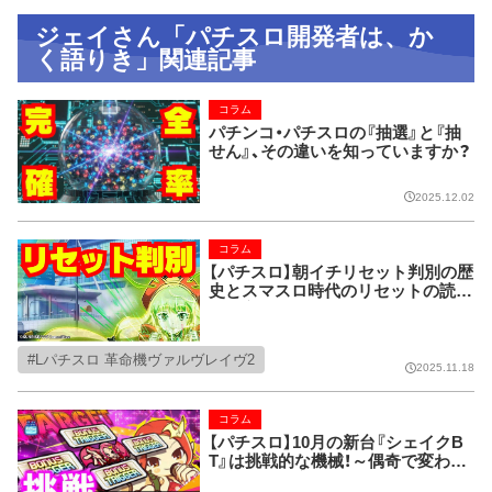
ジェイさん「パチスロ開発者は、か
く語りき」関連記事
コラム
パチンコ・パチスロの『抽選』と『抽
せん』、その違いを知っていますか？
2025.12.02
コラム
【パチスロ】朝イチリセット判別の歴
史とスマスロ時代のリセットの読み
解き方
Lパチスロ 革命機ヴァルヴレイヴ2
2025.11.18
コラム
【パチスロ】10月の新台『シェイクB
T』は挑戦的な機械！～偶奇で変わる
波とBT中の新ギミック～