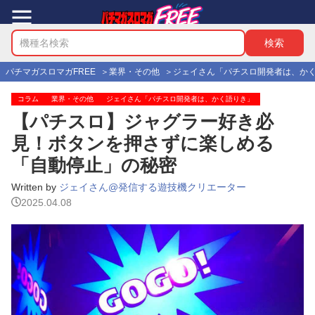
パチマガスロマガFREE
業界・その他
ジェイさん「パチスロ開発者は、か
コラム
業界・その他
ジェイさん「パチスロ開発者は、かく語りき」
【パチスロ】ジャグラー好き必
見！ボタンを押さずに楽しめる
「自動停止」の秘密
Written by
ジェイさん@発信する遊技機クリエーター
2025.04.08