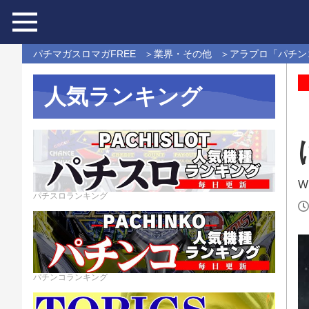
パチマガスロマガFREE
業界・その他
アラプロ「パチン
人気ランキング
Wr
パチスロランキング
パチンコランキング