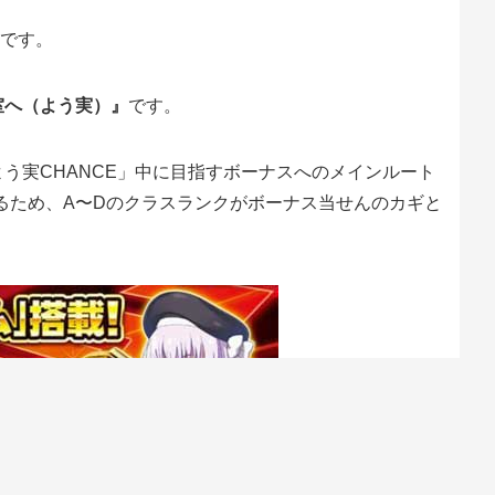
です。
室へ（よう実）』
です。
う実CHANCE」中に目指すボーナスへのメインルート
るため、A〜Dのクラスランクがボーナス当せんのカギと