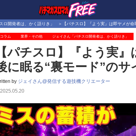
スロ開発者は、かく語りき」
【パチスロ】『よう実』は即ヤメが命取
コラム
業界・その他
ジェイさん「パチスロ開発者は、かく語りき」
【パチスロ】『よう実』
後に眠る“裏モード”のサ
itten by
ジェイさん@発信する遊技機クリエーター
2025.05.20