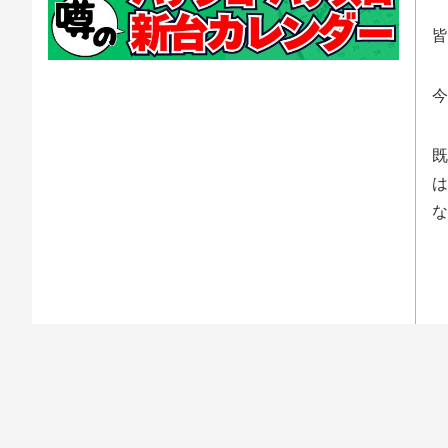
皆
今
既
は
な