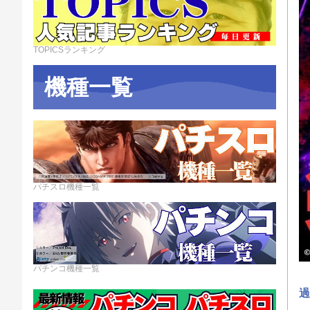
TOPICSランキング
機種一覧
パチスロ機種一覧
パチンコ機種一覧
過