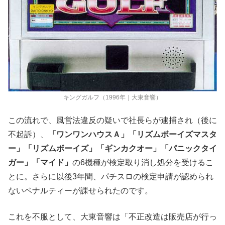
キングガルフ（1996年｜大東音響）
この流れで、風営法違反の疑いで社長らが逮捕され（後に
不起訴）、
「ワンワンハウスＡ」「リズムボーイズマスタ
ー」「リズムボーイズ」「ギンカクオー」「パニックタイ
ガー」「マイド」
の
6
機種が検定取り消し処分を受けるこ
とに。さらに以後
3
年間、パチスロの検定申請が認められ
ないペナルティーが課せられたのです。
これを不服として、大東音響は「不正改造は販売店が行っ