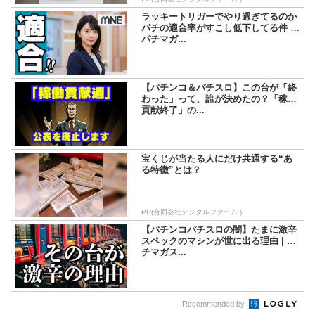
ラッキートリガーでやり過ぎてるのか
パチの適合率がすこし低下してる件 |
パチマガ...
【パチンコ＆パチスロ】この台が「終
わった」って、誰が決めたの？「稼働
貢献終了」の...
宝くじが当たる人にだけ共通する“あ
る特徴”とは？
PR(合同会社デジタルファーム )
【パチンコパチスロの闇】たまに激辛
スペックのマシンが世に出る理由 | パ
チマガス...
Recommended by