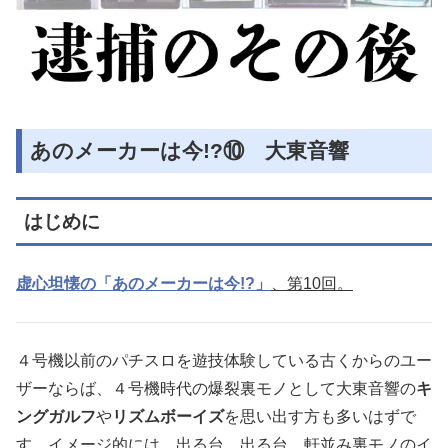
あのメーカーは今!?⑩ 大東音響
はじめに
虚心坦懐の「あのメーカーは今!?」
、第10回。
４号機以前のパチスロを遊技体験している古くからのユー
ザーならば、４号機時代の爆裂裏モノとして大東音響の
キ
ングガルフ
や
リズムボーイズ
を思い出す方も多いはずで
す。イメージ的には、出る台、出る台、軒並み裏モノのイ