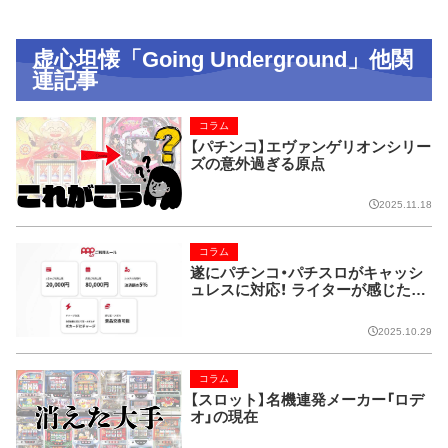
虚心坦懐「Going Underground」他関
連記事
コラム
【パチンコ】エヴァンゲリオンシリー
ズの意外過ぎる原点
2025.11.18
コラム
遂にパチンコ・パチスロがキャッシ
ュレスに対応！ ライターが感じた課
題とは…
2025.10.29
コラム
【スロット】名機連発メーカー「ロデ
オ」の現在