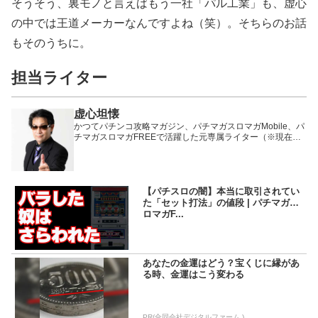
そうそう、裏モノと言えばもう一社「パル工業」も、虚心
の中では王道メーカーなんですよね（笑）。そちらのお話
もそのうちに。
担当ライター
虚心坦懐
かつてパチンコ攻略マガジン、パチマガスロマガMobile、パ
チマガスロマガFREEで活躍した元専属ライター（※現在は
卒業）。
【パチスロの闇】本当に取引されてい
た「セット打法」の値段 | パチマガス
ロマガF...
あなたの金運はどう？宝くじに縁があ
る時、金運はこう変わる
PR(合同会社デジタルファーム )