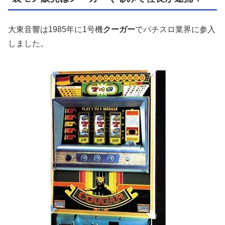
大東音響は
1985
年に
1
号機
クーガー
でパチスロ業界に参入
しました。