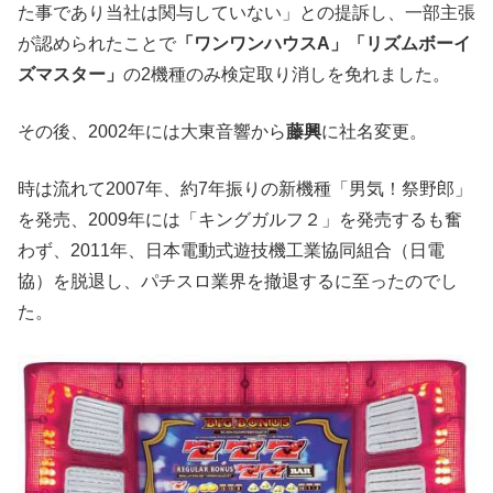
た事であり当社は関与していない」との提訴し、一部主張
が認められたことで
「ワンワンハウス
A
」「リズムボーイ
ズマスター」
の
2
機種のみ検定取り消しを免れました。
その後、
2002
年には大東音響から
藤興
に社名変更。
時は流れて
2007
年、約
7
年振りの新機種「男気
！
祭野郎」
を発売、
2009
年には「キングガルフ２」を発売するも奮
わず、
2011
年、日本電動式遊技機工業協同組合（日電
協）を脱退し、パチスロ業界を撤退するに至ったのでし
た。