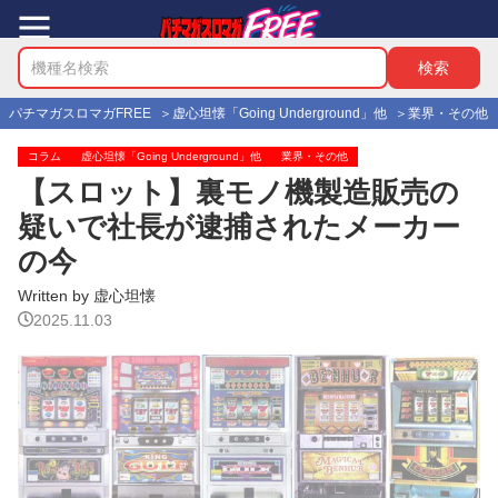
パチマガスロマガFREE
虚心坦懐「Going Underground」他
業界・その他
コラム
虚心坦懐「Going Underground」他
業界・その他
【スロット】裏モノ機製造販売の
疑いで社長が逮捕されたメーカー
の今
Written by 虚心坦懐
2025.11.03