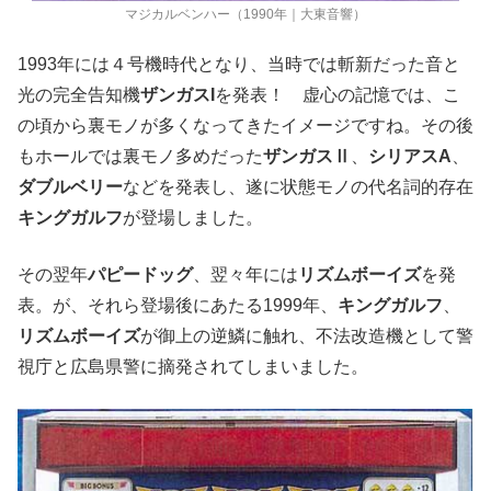
マジカルベンハー（1990年｜大東音響）
1993
年には４号機時代となり、当時では斬新だった音と
光の完全告知機
ザンガス
I
を発表！ 虚心の記憶では、こ
の頃から裏モノが多くなってきたイメージですね。その後
もホールでは裏モノ多めだった
ザンガス
Ⅱ
、
シリアスA
、
ダブルベリー
などを発表し、遂に状態モノの代名詞的存在
キングガルフ
が登場しました。
その翌年
パピードッグ
、翌々年には
リズムボーイズ
を発
表。が、それら登場後にあたる
1999
年、
キングガルフ
、
リズムボーイズ
が御上の逆鱗に触れ、不法改造機として警
視庁と広島県警に摘発されてしまいました。