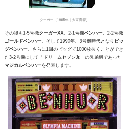
クーガー（1985年｜大東音響）
その後も
1-5
号機
クーガー
XX
、
2-1
号機
ベンハー
、
2-2
号機
ゴールドベンハー
、そして
1990
年、
3
号機時代となり
ビッ
グベンハー
、さらに
1
回のビッグで
1000
枚抜くことができ
た
3-2
号機にして「ドリームセブン
Jr.
」の兄弟機であった
マジカルベンハー
を発表します。