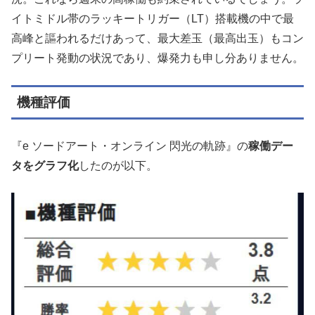
イトミドル帯のラッキートリガー（LT）搭載機の中で最
高峰と謳われるだけあって、最大差玉（最高出玉）もコン
プリート発動の状況であり、爆発力も申し分ありません。
機種評価
『e ソードアート・オンライン 閃光の軌跡』の
稼働デー
タをグラフ化
したのが以下
。