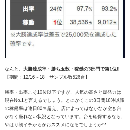
なんと、
大勝達成率・勝ち玉数・稼働の3部門で第1位!!
【期間：12/16～18：サンプル数526台】
勝率・出率こそ10位以下ですが、人気の高さと爆発力は
現在No.1と言えるでしょう。とにかくこの3日間18時以降
の稼働率は連日80％超え、店によってはなかなか空き台
がなく座れない状況となっています。台を確保するなら、
やはり朝イチからがおススメになるでしょうか!?