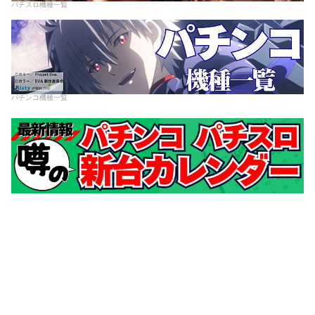
パチスロ機種一覧
パチンコ機種一覧