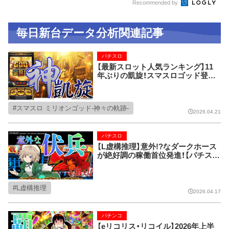
Recommended by
毎日新台データ分析関連記事
パチスロ
【最新スロット人気ランキング】11
年ぶりの凱旋！スマスロゴッド登場
でホールの稼働はどう変わった!?
スマスロ ミリオンゴッド-神々の軌跡-
2026.04.21
パチスロ
【L虚構推理】意外!?なダークホース
が絶好調の稼働首位発進！【パチスロ
新台データ分析】
L虚構推理
2026.04.17
パチンコ
【eリコリス・リコイル】2026年上半