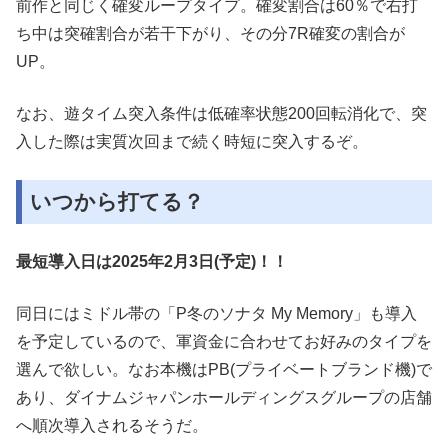
前作と同じく確変ループタイプ。確変割合は60％で右打
ち中は突確割合が若干下がり、その分7R確変の割合が
UP。
なお、遊タイム突入条件は低確率状態200回転消化で、突
入した際は実質次回まで続く時短に突入するぞ。
いつから打てる？
最短導入日は2025年2月3日(予定)！！
同日にはミドル帯の「P冬のソナタ My Memory」も導入
を予定しているので、軍資金に合わせてお好みのタイプを
選んで欲しい。なお本機はPB(プライベートブランド機)で
あり、ダイナムジャパンホールディングスグループの店舗
へ順次導入されるそうだ。