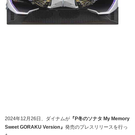
2024年12月26日、ダイナムが
『P冬のソナタ My Memory
Sweet GORAKU Version』
発売のプレスリリースを行っ