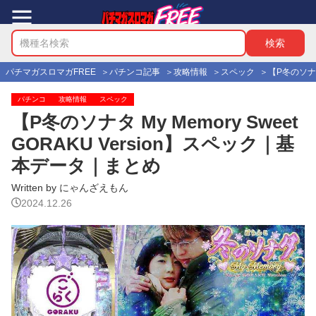
パチマガスロマガFREE
パチンコ記事
攻略情報
スペック
【P冬のソナタ
パチンコ
攻略情報
スペック
【P冬のソナタ My Memory Sweet
GORAKU Version】スペック｜基
本データ｜まとめ
Written by にゃんざえもん
2024.12.26