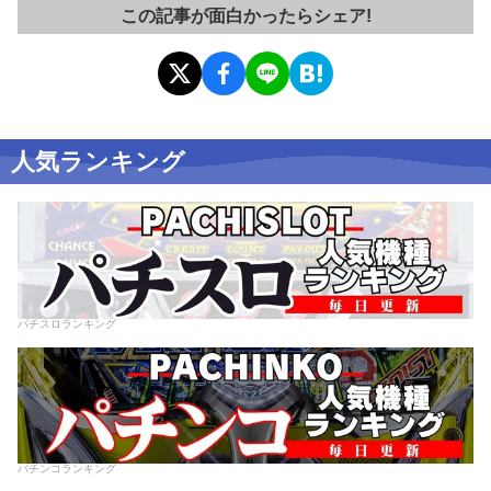
この記事が面白かったらシェア!
人気ランキング
パチスロランキング
パチンコランキング