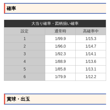
確率
大当り確率・図柄揃い確率
設定
通常時
高確率中
1
1/99.9
1/15.3
2
1/96.0
1/14.7
3
1/92.3
1/14.1
4
1/88.9
1/13.6
5
1/85.8
1/13.1
6
1/79.9
1/12.2
賞球・出玉