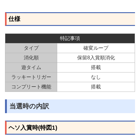
仕様
特記事項
タイプ
確変ループ
消化順
保留8入賞順消化
遊タイム
搭載
ラッキートリガー
なし
コンプリート機能
搭載
当選時の内訳
ヘソ入賞時(特図1)