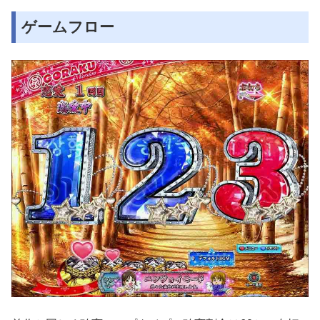
ゲームフロー