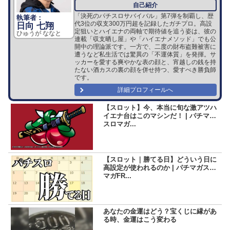
「決死のパチスロサバイバル」第7弾を制覇し、歴
代3位の収支300万円超を記録したガチプロ。高設
日向 七翔
定狙いとハイエナの両軸で期待値を追う姿は、彼の
ひゅうが ななと
連載「収支晒し屋」や「ハイエナメソッド」でも公
開中の理論派です。一方で、二度の財布盗難被害に
遭うなど私生活では驚異の「不運体質」を発揮。サ
ッカーを愛する爽やかな表の顔と、宵越しの銭を持
たない酒カスの裏の顔を併せ持つ、愛すべき勝負師
です。
詳細プロフィールへ
【スロット】今、本当に旬な激アツハ
イエナ台はこのマシンだ！ | パチマガ
スロマガ...
【スロット｜勝てる日】どういう日に
高設定が使われるのか | パチマガスロ
マガFR...
あなたの金運はどう？宝くじに縁があ
る時、金運はこう変わる