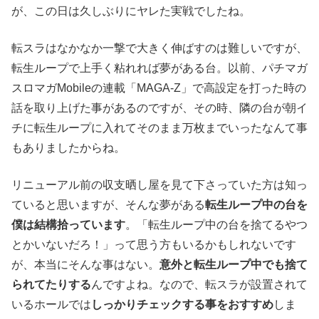
が、この日は久しぶりにヤレた実戦でしたね。
転スラはなかなか一撃で大きく伸ばすのは難しいですが、
転生ループで上手く粘れれば夢がある台。以前、パチマガ
スロマガMobileの連載「MAGA-Z」で高設定を打った時の
話を取り上げた事があるのですが、その時、隣の台が朝イ
チに転生ループに入れてそのまま万枚までいったなんて事
もありましたからね。
リニューアル前の収支晒し屋を見て下さっていた方は知っ
ていると思いますが、そんな夢がある
転生ループ中の台を
僕は結構拾っています
。「転生ループ中の台を捨てるやつ
とかいないだろ！」って思う方もいるかもしれないです
が、本当にそんな事はない。
意外と転生ループ中でも捨て
られてたりする
んですよね。なので、転スラが設置されて
いるホールでは
しっかりチェックする事をおすすめ
しま