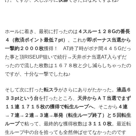
ホールに着き、最初に打ったのは
４スルー１２８Gの番長
４（救済ポイント最低７pt）
。これが
即ボーナス当選から
一撃約２０００枚
獲得！ AT終了時がボナ間４４５Gだっ
た事と頂RISEUP狙いで続行→天井ボナ当選AT入らずだ
ったので流した枚数は１６７８枚と少し減らしちゃったの
ですが、十分な一撃でしたね♪
そして次に打った
転スラ
がさらにありがたかった。
液晶６
３３ptという台
を打ったところ、
天井からＡＴ当選でまず
１１連 １７１５枚の獲得で転生ループへ
。そこから
４連
→７連→２連→３連→単発（転生ループ終了）と５回転生
ループ
で粘って、最終的な獲得枚数は
３１１０枚
。最近転
生ループ中の台を拾っても全然伸ばせてなかったのです