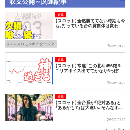
収支公開～関連記事
連載
【スロット】全然勝ててない時期も今
も、打っている台の質自体は変わっ
ていない。それでもこれだけ収支は
ブレるのだからパチスロって難し
い。
スマスロモンキーターンⅤ
2025.03.29
連載
【スロット】常連「この北斗456確＆
ユリアボイス出ててかなり6っぽい
けど、用事あって帰るから打つ？」
2025.03.22
連載
【スロット】全台系が「絶対ある」と
「あるかも？」は大違い。そんなホー
ルを立ち回りに組み込むのはリスキ
ーです。
2025.03.15