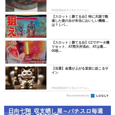
PR(合同会社デジタルファーム )
【スロット｜勝てる台】特に天国で数
連した後の台が本当においしい機種と
は？ | パ...
【スロット｜勝てる台】CZでデータ機
リセット、AT間天井浅め、ATは最低5
00枚...
【当選】金運が上がる直前に起こるサ
イン
PR(合同会社デジタルファーム )
Recommended by
日向七翔_収支晒し屋～パチスロ毎週