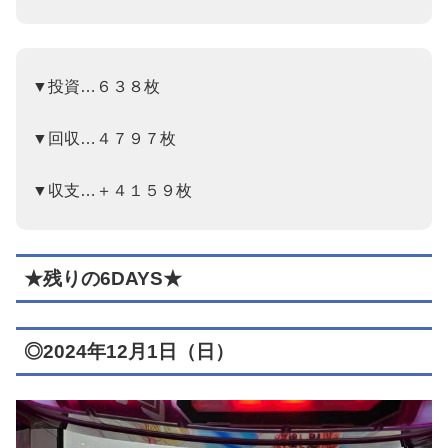
▼投資…６３８枚
▼回収…４７９７枚
▼収支…＋４１５９枚
★残りの6DAYS★
◎2024年12月1日（日）