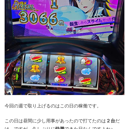
今回の週で取り上げるのはこの日の稼働です。
この日は昼間に少し用事があったので打てたのは
２台
だ
け。ですが、久しぶりに
快勝
できた日なんですよね♪