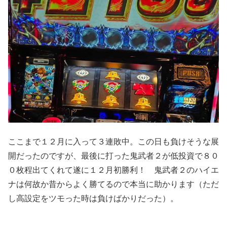
ここまで１２月に入って３連敗中。この日も負けそうな展
開だったのですが、最後に打った鬼武者２が低投資で８０
０枚程出てくれて遂に１２月初勝利！ 鬼武者２のハイエ
ナは何故か昔からよく勝てるので本当に助かります（ただ
し高設定をツモった時は負けばかりだった）。