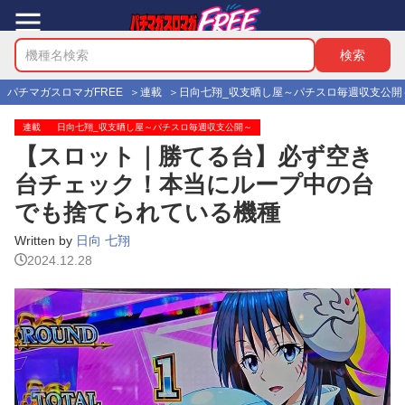
パチマガスロマガFREE
連載
日向七翔_収支晒し屋～パチスロ毎週収支公開
連載
日向七翔_収支晒し屋～パチスロ毎週収支公開～
【スロット｜勝てる台】必ず空き
台チェック！本当にループ中の台
でも捨てられている機種
Written by
日向 七翔
2024.12.28