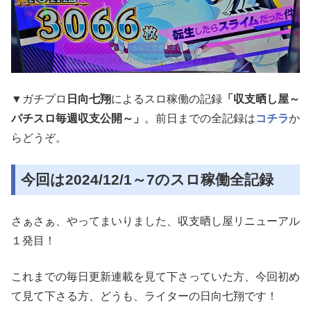
▼ガチプロ
日向七翔
によるスロ稼働の記録
「収支晒し屋～
パチスロ毎週収支公開～」
。前日までの全記録は
コチラ
か
らどうぞ。
今回は2024/12/1～7のスロ稼働全記録
さぁさぁ、やってまいりました、収支晒し屋リニューアル
１発目！
これまでの毎日更新連載を見て下さっていた方、今回初め
て見て下さる方、どうも、ライターの日向七翔です！