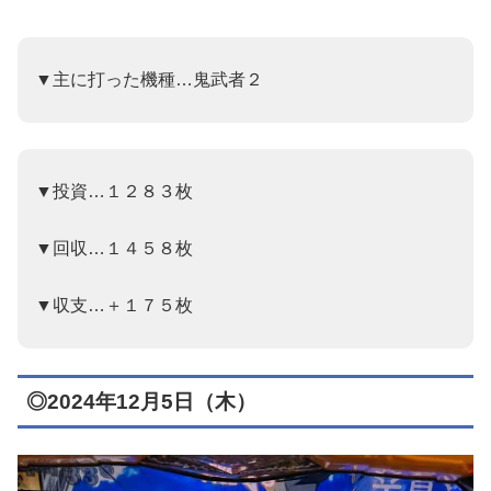
▼主に打った機種…鬼武者２
▼投資…１２８３枚
▼回収…１４５８枚
▼収支…＋１７５枚
◎2024年12月5日（木）