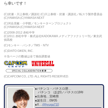
ら幸いです！
(C)伏瀬・川上泰樹／講談社 (C)川上泰樹・伏瀬・講談社／転スラ製作委員会
(C)YAMASA (C)YAMASA NEXT
(C)河合克敏・小学館／モンキーターンプロジェクト
(C)YAMASA (C)YAMASA NEXT
(C)2008-2012 赤松中学
(C)2011 赤松中学・株式会社KADOKAWA メディアファクトリー刊／東京武
偵高校
(C)モンキー・パンチ／TMS・NTV
(C)DAITO GIKEN, INC.
※当ページの数値は全て独自調査値
(C)CAPCOM CO., LTD. ALL RIGHTS RESERVED.
●パチンコ・パチスロ歴…
パチンコ ほぼ0／パチスロ18年
●出身地…
宮崎県
●誕生日…
09/05
●X…
@hyuga710