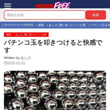
パチマガスロマガFREE
連載
あしの_隣に座ったヘンな客
パチンコ玉を
連載
あしの_隣に座ったヘンな客
パチンコ玉を叩きつけると快感で
す
Written by
あしの
2025.01.02