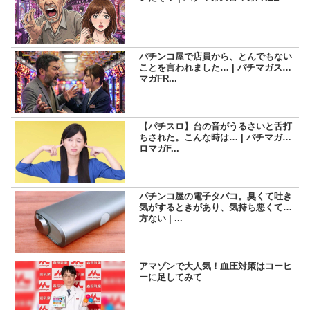
パチンコ屋で店員から、とんでもない
ことを言われました… | パチマガスロ
マガFR...
【パチスロ】台の音がうるさいと舌打
ちされた。こんな時は… | パチマガス
ロマガF...
パチンコ屋の電子タバコ。臭くて吐き
気がするときがあり、気持ち悪くて仕
方ない | ...
アマゾンで大人気！血圧対策はコーヒ
ーに足してみて