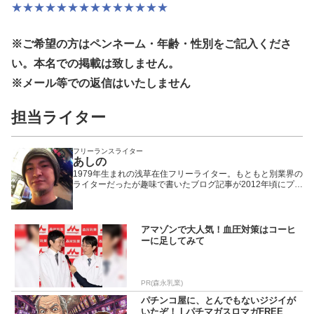
★★★★★★★★★★★★★★
※ご希望の方はペンネーム・年齢・性別
をご記入くださ
い。本名での掲載は致しません。
※メール等での返信はいたしません
担当ライター
フリーランスライター
あしの
1979年生まれの浅草在住フリーライター。もともと別業界の
ライターだったが趣味で書いたブログ記事が2012年頃にプチ
ヒットしたことで題材をパチンコ・パチスロに固定。以来、
WEBや雑誌や業界誌など媒体を問わず様々なメディアで執筆
活動を行いながら現在に至る。「楽しんで打つ」ことをモッ
トーにしているため記事の内容もそっち方面が多め。
アマゾンで大人気！血圧対策はコーヒ
ーに足してみて
PR(森永乳業)
パチンコ屋に、とんでもないジジイが
いたぞ！ | パチマガスロマガFREE