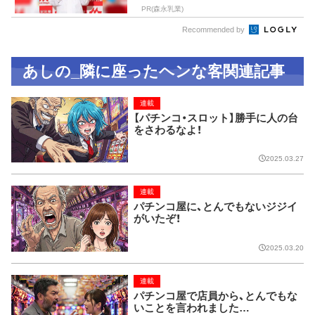
PR(森永乳業)
Recommended by
あしの_隣に座ったヘンな客関連記事
連載
【パチンコ・スロット】勝手に人の台
をさわるなよ！
2025.03.27
連載
パチンコ屋に、とんでもないジジイ
がいたぞ！
2025.03.20
連載
パチンコ屋で店員から、とんでもな
いことを言われました…