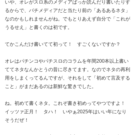
いや、オレがスロ系のメディアばっか読んだり書いたりす
るからで
、パチメディアだと当たり前の「あるあるネタ」
なのかもしれませ
んがね。でもとりあえず自分で「これが
うるせえ」
と書くのは初です。
てかこんだけ書いてて初って！ すごくないですか？
オレはパチンコやパチスロのコラムを年間200本以上書い
ててネ
タなんかとうの昔に尽きてます。なのでネタの再利
用をしまくって
るんですが、それをして「初めて言及する
こと」
がまだあるのは新鮮な驚きでした。
ね。初めて書くネタ。これぞ書き初めってやつですよ！
イッツァ正月！ タハ！ いやぁ2025年はいい年になり
そうだぜ！