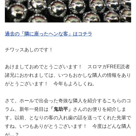
過去の「隣に座ったヘンな客」はコチラ
チワッスあしのです！
あけましておめでとうございます！ スロマガFREE読者
諸兄におかれましては、いつもおかしな隣人
の情報をあり
がとうございます！ 今年もよろしくね。
さて。ホールで出会った奇抜な隣人を紹介するこちらのコ
ラム、新年一発
目は
「鬼助平」
さんのお便りを紹介しま
す。以前、となりの客の入
れ歯の話を送ってくれた先輩で
すね。いつもありがとうございます
！ 今度はどんな隣人
が…？