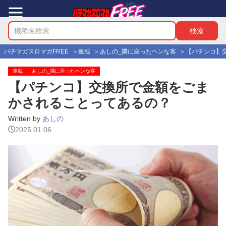
パチマガスロマガFREE
連載
あしの_隣に座ったヘンな客
【パチンコ】
連載
あしの_隣に座ったヘンな客
【パチンコ】交換所で金額をごま
かされることってあるの？
Written by
あしの
2025.01.06