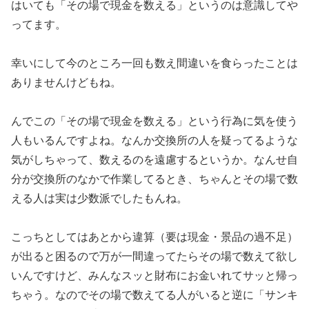
はいても「その場で現金を数
える」というのは意識してや
ってます。
幸いにして今のところ一回も数え間違いを食らったことは
ありませ
んけどもね。
んでこの「その場で現金を数える」という行為に気を使う
人もいる
んですよね。なんか交換所の人を疑ってるような
気がしちゃって、
数えるのを遠慮するというか。なんせ自
分が交換所のなかで作業し
てるとき、ちゃんとその場で数
える人は実は少数派でしたもんね。
こっちとしてはあとから違算（要は現金・景品の過不足）
が出ると
困るので万が一間違ってたらその場で数えて欲し
いんですけど、
みんなスッと財布にお金いれてサッと帰っ
ちゃう。なのでその場で
数えてる人がいると逆に「サンキ