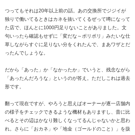
つってもそれは20年以上前の話。あの交換所でジジイが
独りで働
いてるときはカネを抜いてくるぜって噂になって
た店で、ほんとに
1000円足りないことがありました。文
句いったら確認もせずに
「変だな～ポリポリ」みたいな仕
草しながらすぐに足りない分をく
れたんで、まあワザとだ
ったんでしょうな。
だから「あった」か「なかったか」でいうと、残念ながら
「あった
んだろうな」というのが答え。ただしこれは過去
形です。
翻って現在ですが、やろうと思えばオーナーが逐一店舗内
の様子を
チェックできるような機材もありますし、昔に比
べるとその辺はか
なり難しくなってるんじゃないかと思わ
れ。さらに「おカネ」や「
地金（ゴールドのこと）」を扱