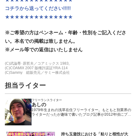
コチラから送ってください!!!!!
★★★★★★★★★★★★★★
※ご希望の方はペンネーム・年齢・性別
をご記入くださ
い。本名での掲載は致しません。
※メール等での返信はいたしません
(C)武論尊･原哲夫／コアミックス 1983,
(C)COAMIX 2007 版権許諾証YRA-114
(C)Sammy 総販売元／サミー株式会社
担当ライター
フリーランスライター
あしの
1979年生まれの浅草在住フリーライター。もともと別業界の
ライターだったが趣味で書いたブログ記事が2012年頃にプチ
ヒットしたことで題材をパチンコ・パチスロに固定。以来、
WEBや雑誌や業界誌など媒体を問わず様々なメディアで執筆
活動を行いながら現在に至る。「楽しんで打つ」ことをモッ
トーにしているため記事の内容もそっち方面が多め。
持ち玉遊技における「粘りと根性が大