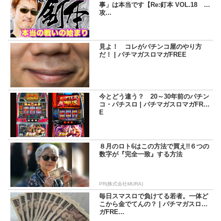
事」は本当です【Re:釘本 VOL.18 正
攻...
見よ！ コレがパチンコ屋のやり方
だ！ | パチマガスロマガFREE
今とどう違う？ 20～30年前のパチン
コ・パチスロ | パチマガスロマガFRE
E
８月のロト6はこの方法で買え!!６つの
数字が『完全一致』する方法
PR(株式会社MURA)
毎日スマスロで負けてる若者。一体ど
こから金でてんの？ | パチマガスロマ
ガFRE...