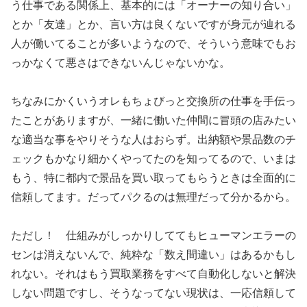
う仕事である関係上、基本的には「
オーナーの知り合い」
とか「友達」とか、言い方は良くないですが
身元が辿れる
人が働いてることが多いようなので、そういう意味で
もお
っかなくて悪さはできないんじゃないかな。
ちなみにかくいうオレもちょびっと交換所の仕事を手伝っ
たことが
ありますが、一緒に働いた仲間に冒頭の店みたい
な適当な事をやり
そうな人はおらず。出納額や景品数のチ
ェックもかなり細かくやっ
てたのを知ってるので、いまは
もう、特に都内で景品を買い取って
もらうときは全面的に
信頼してます。だってパクるのは無理だって
分かるから。
ただし！ 仕組みがしっかりしててもヒューマンエラーの
センは消えないんで
、純粋な「数え間違い」はあるかもし
れない。それはもう買取業務
をすべて自動化しないと解決
しない問題ですし、
そうなってない現状は、一応信頼して