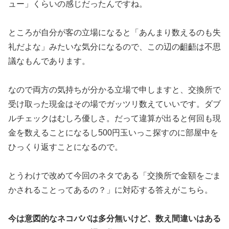
ュー」くらいの感じだったんです
ね。
ところが自分が客の立場になると「あんまり数えるのも失
礼だよな
」みたいな気分になるので、この辺の齟齬は不思
議なもんでありま
す。
なので両方の気持ちが分かる立場で申しますと、交換所で
受け取っ
た現金はその場でガッツリ数えていいです。ダブ
ルチェックはむし
ろ優しさ。だって違算が出ると何回も現
金を数えることになるし5
00円玉いっこ探すのに部屋中を
ひっくり返すことになるので。
とうわけで改めて今回のネタである「交換所で金額をごま
かされる
ことってあるの？」に対応する答えがこちら。
今は意図的なネコババは多分無いけど、数え間違いはある