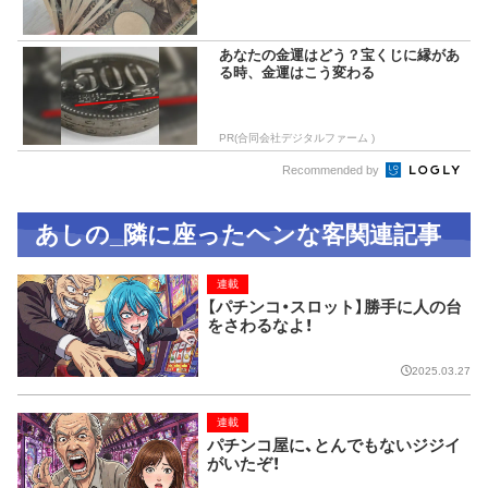
あなたの金運はどう？宝くじに縁があ
る時、金運はこう変わる
PR(合同会社デジタルファーム )
Recommended by
あしの_隣に座ったヘンな客関連記事
連載
【パチンコ・スロット】勝手に人の台
をさわるなよ！
2025.03.27
連載
パチンコ屋に、とんでもないジジイ
がいたぞ！