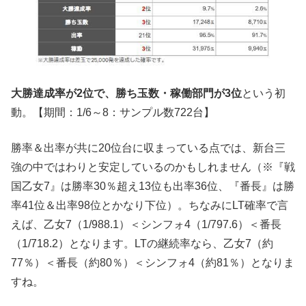
大勝達成率が2位で、勝ち玉数・稼働部門が3位
という初
動。【期間：1/6～8：サンプル数722台】
勝率＆出率が共に20位台に収まっている点では、新台三
強の中ではわりと安定しているのかもしれません（※『戦
国乙女7』は勝率30％超え13位も出率36位、『番長』は勝
率41位＆出率98位とかなり下位）。ちなみにLT確率で言
えば、乙女7（1/988.1）＜シンフォ4（1/797.6）＜番長
（1/718.2）となります。LTの継続率なら、乙女7（約
77％）＜番長（約80％）＜シンフォ4（約81％）となりま
すね。