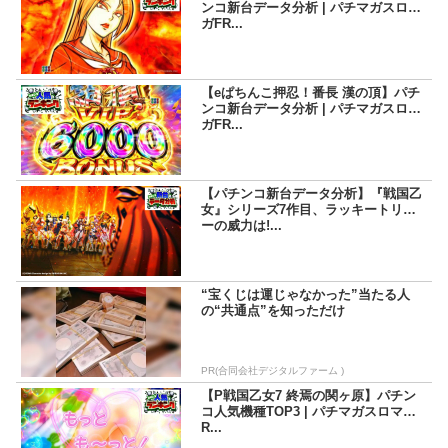
ンコ新台データ分析 | パチマガスロマ
ガFR...
【eぱちんこ押忍！番長 漢の頂】パチ
ンコ新台データ分析 | パチマガスロマ
ガFR...
【パチンコ新台データ分析】『戦国乙
女』シリーズ7作目、ラッキートリガ
ーの威力は!...
“宝くじは運じゃなかった”当たる人
の“共通点”を知っただけ
PR(合同会社デジタルファーム )
【P戦国乙女7 終焉の関ヶ原】パチン
コ人気機種TOP3 | パチマガスロマガF
R...