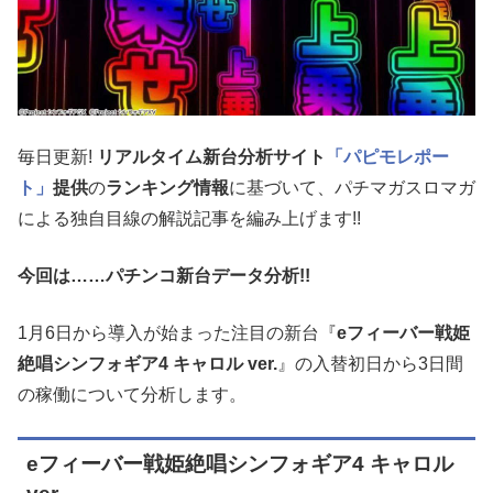
毎日更新!
リアルタイム新台分析サイト
「パピモレポー
ト」
提供
の
ランキング情報
に基づいて、パチマガスロマガ
による独自目線の解説記事を編み上げます!!
今回は……パチンコ新台データ分析!!
1月6日から導入が始まった注目の新台『
eフィーバー戦姫
絶唱シンフォギア4 キャロル ver.
』の入替初日から3日間
の稼働について分析します。
eフィーバー戦姫絶唱シンフォギア4 キャロル