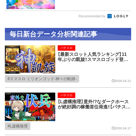
Recommended by
毎日新台データ分析関連記事
パチスロ
【最新スロット人気ランキング】11
年ぶりの凱旋！スマスロゴッド登場
でホールの稼働はどう変わった!?
スマスロ ミリオンゴッド-神々の軌跡-
2026.04.21
パチスロ
【L虚構推理】意外!?なダークホース
が絶好調の稼働首位発進！【パチスロ
新台データ分析】
L虚構推理
2026.04.17