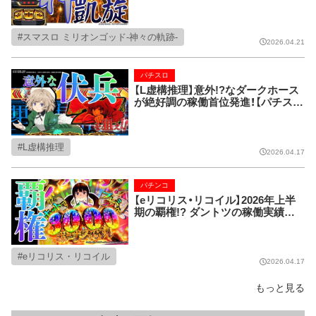
でホールの稼働はどう変わった!?
スマスロ ミリオンゴッド-神々の軌跡-
2026.04.21
パチスロ
【L虚構推理】意外!?なダークホース
が絶好調の稼働首位発進！【パチスロ
新台データ分析】
L虚構推理
2026.04.17
パチンコ
【eリコリス・リコイル】2026年上半
期の覇権!? ダントツの稼働実績に！
【パチンコ新台データ分析】
eリコリス・リコイル
2026.04.17
もっと見る