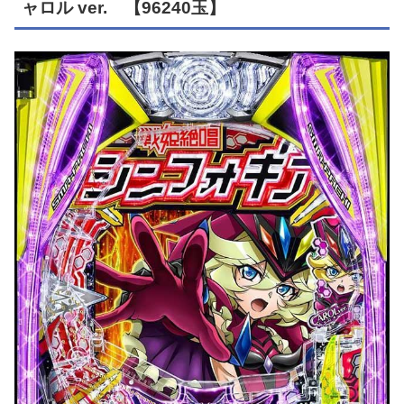
ャロル ver. 【96240玉】