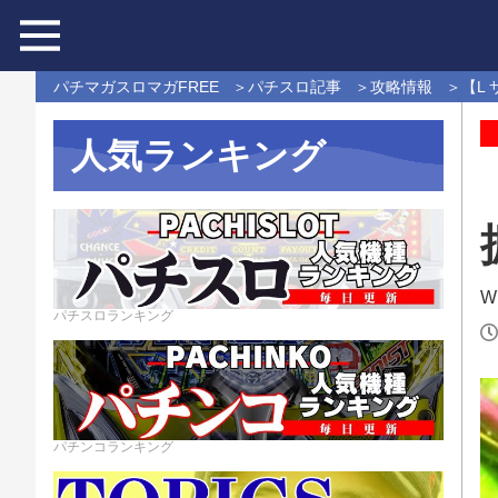
パチマガスロマガFREE
パチスロ記事
攻略情報
【L
人気ランキング
Wr
パチスロランキング
パチンコランキング