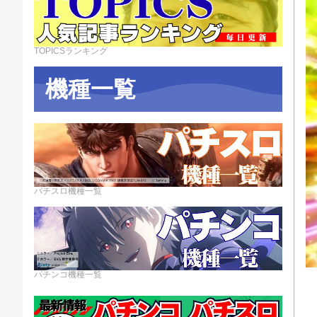
TOPICSランキング
機種一覧
パチスロ機種一覧
パチンコ機種一覧