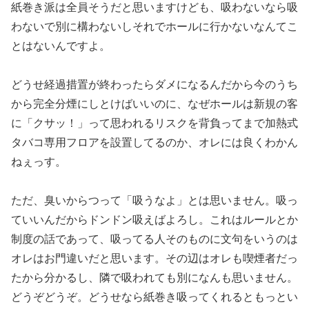
紙巻き派は全員そ
うだと思いますけども、吸わないなら吸
わないで別に構わないしそ
れでホールに行かないなんてこ
とはないんですよ。
どうせ経過措置が終わったらダメになるんだから今のうち
から完全
分煙にしとけばいいのに、なぜホールは新規の客
に「クサッ！」っ
て思われるリスクを背負ってまで加熱式
タバコ専用フロアを設置し
てるのか、オレには良くわかん
ねぇっす。
ただ、臭いからつって「吸うなよ」とは思いません。吸っ
ていいん
だからドンドン吸えばよろし。これはルールとか
制度の話であって
、吸ってる人そのものに文句をいうのは
オレはお門違いだと思いま
す。その辺はオレも喫煙者だっ
たから分かるし、隣で吸われても別
になんも思いません。
どうぞどうぞ。どうせなら紙巻き吸ってくれ
るともっとい