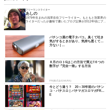
フリーランスライター
あしの
1979年生まれの浅草在住フリーライター。もともと別業界の
ライターだったが趣味で書いたブログ記事が2012年頃にプチ
ヒットしたことで題材をパチンコ・パチスロに固定。以来、
WEBや雑誌や業界誌など媒体を問わず様々なメディアで執筆
活動を行いながら現在に至る。「楽しんで打つ」ことをモッ
トーにしているため記事の内容もそっち方面が多め。
パチンコ屋の電子タバコ。臭くて吐き
気がするときがあり、気持ち悪くて仕
方ない | ...
８月のロト6はこの方法で買え!!６つの
数字が『完全一致』する方法
PR(株式会社MURA)
今とどう違う？ 20～30年前のパチン
コ・パチスロ | パチマガスロマガFRE
E