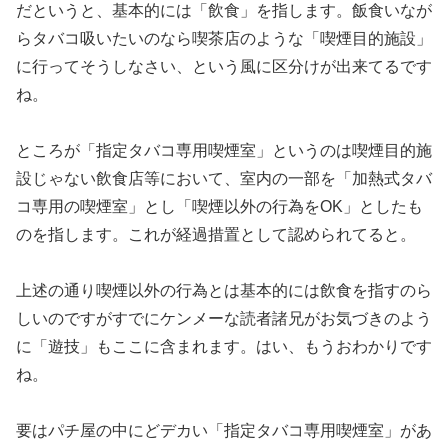
だというと、基本的には「
飲食」を指します。
飯食いなが
らタバコ吸いたいのなら喫茶店のような「喫煙目的施設
」
に行ってそうしなさい、という風に区分けが出来てるです
ね。
ところが「指定タバコ専用喫煙室」というのは喫煙目的施
設じゃな
い飲食店等において、室内の一部を「加熱式タバ
コ専用の喫煙室」
とし「喫煙以外の行為をOK」としたも
のを指します。これが経過
措置として認められてると。
上述の通り喫煙以外の行為とは基本的には飲食を指すのら
しいので
すがすでにケンメーな読者諸兄がお気づきのよう
に「遊技」もここ
に含まれます。はい、もうおわかりです
ね。
要はパチ屋の中にどデカい「指定タバコ専用喫煙室」があ