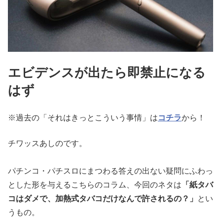
エビデンスが出たら即禁止になる
はず
※過去の「それはきっとこういう事情」は
コチラ
から！
チワッスあしのです。
パチンコ・パチスロにまつわる答えの出ない疑問にふわっ
とした形
を与えるこちらのコラム、今回のネタは
「紙タバ
コはダメで、加熱
式タバコだけなんで許されるの？」
とい
うもの。