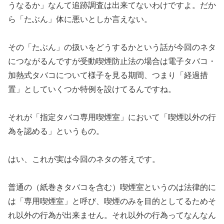
うなるか」なんて追跡調査
は出来てないわけですよ。だか
ら「たぶん」体に悪いとしか言えな
い。
その「たぶん」の扱いをどうするかという話が今回のネタ
につなが
るんですが受動喫煙防止法の場合は電子タバコ・
加熱式タバコにつ
いて様子を見る期間、つまり「経過措
置」としていくつか特例を設
けてるんですね。
それが「指定タバコ専用喫煙室」において「喫煙以外の行
為を認め
る」というもの。
はい、これが実は今回のネタの答えです。
普通の（紙巻きタバコを含む）喫煙室というのは法律的に
は「専用
喫煙室」と呼び、喫煙のみを目的としてるためそ
れ以外の行為が出
来ません。それ以外の行為ってなんなん