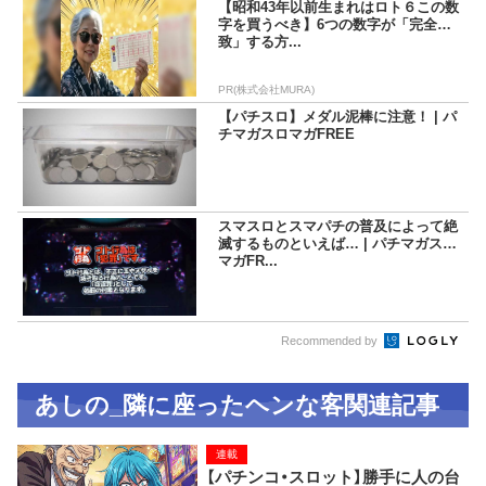
【昭和43年以前生まれはロト６この数
字を買うべき】6つの数字が「完全一
致」する方...
PR(株式会社MURA)
【パチスロ】メダル泥棒に注意！ | パ
チマガスロマガFREE
スマスロとスマパチの普及によって絶
滅するものといえば… | パチマガスロ
マガFR...
Recommended by
あしの_隣に座ったヘンな客関連記事
連載
【パチンコ・スロット】勝手に人の台