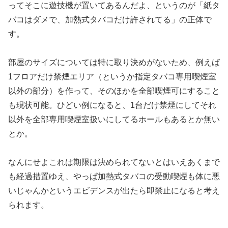
ってそこ
に遊技機が置いてあるんだよ、というのが「紙タ
バコはダメで、
加熱式タバコだけ許されてる」の正体で
す。
部屋のサイズについては特に取り決めがないため、例えば
1フロア
だけ禁煙エリア（というか指定タバコ専用喫煙室
以外の部分）
を作って、そのほかを全部喫煙可にすること
も現状可能。
ひどい例になると、1台だけ禁煙にしてそれ
以外を全部専用喫煙室
扱いにしてるホールもあるとか無い
とか。
なんにせよこれは期限は決められてないとはいえあくまで
も経過措
置ゆえ、やっぱ加熱式タバコの受動喫煙も体に悪
いじゃんかという
エビデンスが出たら即禁止になると考え
られます。