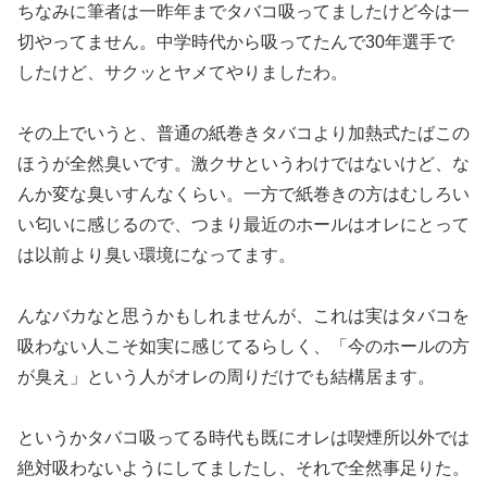
ちなみに筆者は一昨年までタバコ吸ってましたけど今は一
切やって
ません。中学時代から吸ってたんで30年選手で
したけど、サクッ
とヤメてやりましたわ。
その上でいうと、普通の紙巻きタバコより加熱式たばこの
ほうが全
然臭いです。激クサというわけではないけど、
な
んか変な臭いすんなくらい。一方で紙巻きの方はむしろい
い匂い
に感じるので、つまり最近のホールはオレにとって
は以前より臭い
環境になってます。
んなバカなと思うかもしれませんが、これは実はタバコを
吸わない
人こそ如実に感じてるらしく、「今のホールの方
が臭え」という人
がオレの周りだけでも結構居ます。
というかタバコ吸ってる時代も既にオレは喫煙所以外では
絶対吸わ
ないようにしてましたし、それで全然事足りた。