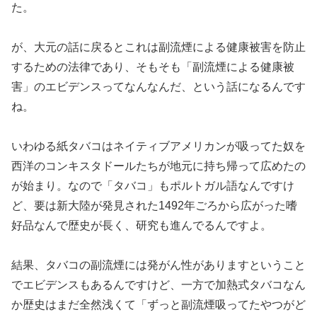
た。
が、大元の話に戻るとこれは副流煙による健康被害を防止
するため
の法律であり、そもそも「副流煙による健康被
害」のエビデンスっ
てなんなんだ、という話になるんです
ね。
いわゆる紙タバコはネイティブアメリカンが吸ってた奴を
西洋のコ
ンキスタドールたちが地元に持ち帰って広めたの
が始まり。なので
「タバコ」もポルトガル語なんですけ
ど、要は新大陸が発見された
1492年ごろから広がった嗜
好品なんで歴史が長く、
研究も進んでるんですよ。
結果、タバコの副流煙には発がん性がありますということ
でエビデ
ンスもあるんですけど、一方で加熱式タバコなん
か歴史はまだ全然
浅くて「ずっと副流煙吸ってたやつがど