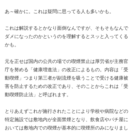
あ～確かに。これは疑問に思ってる人も多いかも。
これは解説するとかなり面倒なんですが、そもそもなんで
ダメにな
ったのかというのを理解するとスッと入ってくる
かも。
元を正せば国内の公共の場での喫煙禁止は厚労省が主務官
庁を努め
る「健康増進法」の改正によるもの。内容は「受
動喫煙」つまり第
三者が副流煙を吸うことで受ける健康被
害を防止するための改正で
あり、そのことからこれは「受
動喫煙防止法」と呼ばれます。
とりあえずこれが施行されたことにより学校や病院などの
特定施設
では敷地内が全面禁煙となり、飲食店やパチ屋に
おいては敷地内で
の喫煙が基本的に喫煙所のみになりまし