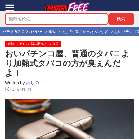
パチマガスロマガFREE
連載
あしの_隣に座ったヘンな客
おいパチンコ
連載
あしの_隣に座ったヘンな客
おいパチンコ屋、普通のタバコよ
り加熱式タバコの方が臭ぇんだ
よ！
Written by
あしの
2025.01.21