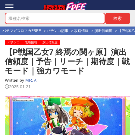
パチマガスロマガFREE
パチンコ記事
攻略情報
演出信頼度
【P戦国
パチンコ
攻略情報
演出信頼度
【P戦国乙女7 終焉の関ヶ原】演出
信頼度｜予告｜リーチ｜期待度｜戦
モード｜強カワモード
Written by
MR.Ａ
2025.01.21