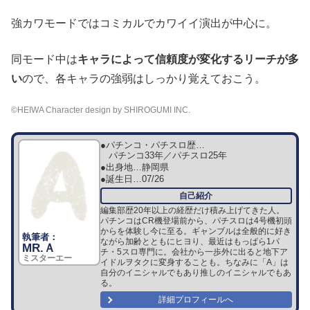
強カワモードではコミカルでカワイイ演出が中心に。
同モード中は
キャラによって信頼度が変化するリーチが多
い
ので、各キャラの強弱はしっかり覚えておこう。
©HEIWA Character design by SHIROGUMI INC.
●パチンコ・パチスロ歴…
パチンコ33年／パチスロ25年
●出身地…
静岡県
●誕生日…
07/26
編集部歴20年以上の経歴だけ積み上げてきた人。
パチンコはCR機登場前から、パチスロは4号機初頭
からを体験し今に至る。ギャンブルは全般的に好き
ながら加齢とともにヒヨり、最近はもっぱら1パ
MR.Ａ
チ・5スロ専門に。会社から一歩外に出ると地下ア
ミスターエー
イドルヲタクに変身することも。ちなみに「A」は
自分のイニシャルでもあり推しのイニシャルでもあ
る。
詳細プロフィールへ