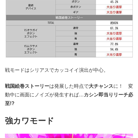
戦モードはシリアスでカッコイイ演出が中心。
戦国絵巻ストーリー
は発展した時点で
大チャンス
に！ 変
動中に画面にノイズが発生すれば…
カシン即当りリーチ必
至!?
強カワモード