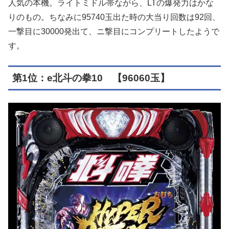
人気の本機。ライトミドル帯ながら、LTの爆発力はかな
りのもの。ちなみに95740玉出た時の大当り回数は92回、
一撃目に30000発出て、ニ撃目にコンプリートしたようで
す。
第1位：e北斗の拳10 【96060玉】