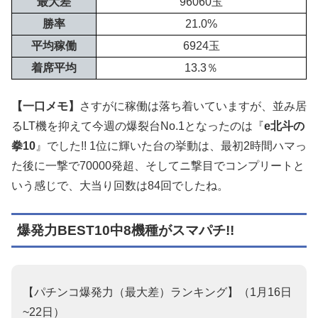
最大差
96060玉
勝率
21.0%
平均稼働
6924玉
着席平均
13.3％
【一口メモ】
さすがに稼働は落ち着いていますが、並み居
るLT機を抑えて今週の爆裂台No.1となったのは『
e北斗の
拳10
』でした!!
1位に輝いた台の挙動は、最初2時間ハマっ
た後に一撃で70000発超、そしてニ撃目でコンプリートと
いう感じで、大当り回数は84回でしたね。
爆発力BEST10中8機種がスマパチ!!
【パチンコ爆発力（最大差）ランキング】（1月16日
~22日）