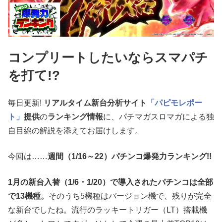
コンプリートしたいならスマパチ
を打て!?
毎日更新!
リアルタイム新台分析サイト
「パピモレポー
ト」
提供
の
ランキング情報
に、パチマガスロマガによる独
自目線の解説を添えてお届けします。
今回は……
週間（1/16～22）パチンコ爆発力ランキング
!!
1月の新台入替（1/6・1/20）で導入されたパチンコは全部
で13機種。
そのうち5機種はバージョン機で、残りが完全
な新台でしたね。流行のラッキートリガー（LT）搭載機