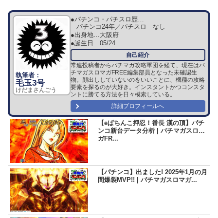
●パチンコ・パチスロ歴…
パチンコ24年／パチスロ なし
●出身地…
大阪府
●誕生日…
05/24
常連投稿者からパチマガ攻略軍団を経て、現在はパ
チマガスロマガFREE編集部員となった未確認生
物。顔出ししていないのをいいことに、機種の攻略
毛玉3号
要素を探るのが大好き。インスタントかつコンスタ
けだまさんごう
ントに勝てる方法を日々模索している。
詳細プロフィールへ
【eぱちんこ押忍！番長 漢の頂】パチ
ンコ新台データ分析 | パチマガスロマ
ガFR...
【パチンコ】出ました! 2025年1月の月
間爆裂MVP!! | パチマガスロマガ...