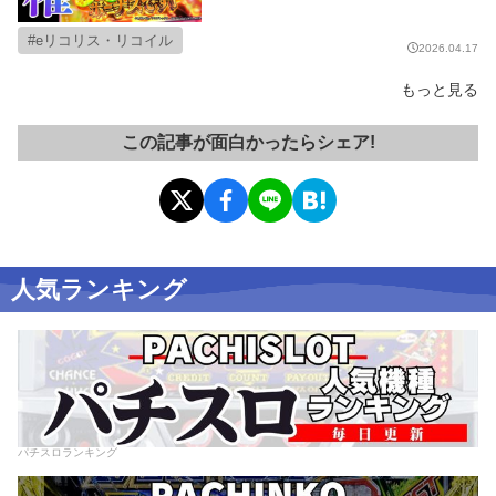
eリコリス・リコイル
2026.04.17
もっと見る
この記事が面白かったらシェア!
人気ランキング
パチスロランキング