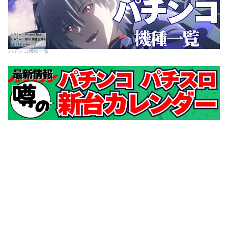
パチンコ機種一覧