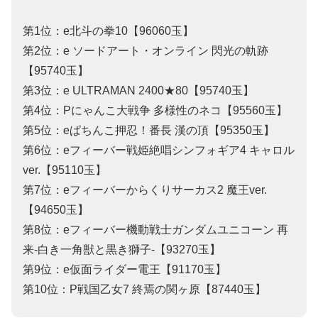
第1位：e北斗の拳10【96060玉】
第2位：e ソードアート・オンライン 閃光の軌跡
【95740玉】
第3位：e ULTRAMAN 2400★80【95740玉】
第4位：Pにゃんこ大戦争 多様性のネコ【95560玉】
第5位：eぱちんこ押忍！番長 漢の頂【95350玉】
第6位：eフィーバー戦姫絶唱シンフォギア4 キャロル
ver.【95110玉】
第7位：eフィーバーからくりサーカス2 魔王ver.
【94650玉】
第8位：eフィーバー機動戦士ガンダムユニコーン 再
来-白き一角獣と黒き獅子-【93270玉】
第9位：e仮面ライダー電王【91170玉】
第10位：P戦国乙女7 終焉の関ヶ原【87440玉】