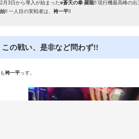
2月3日から導入が始まった
e蒼天の拳 羅龍
!! 現行機最高峰の
始
!! 一人目の実戦者は、
袴一平
!!
この戦い、是非など問わず!!
も
袴一平
っす。