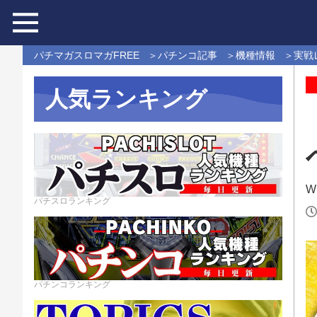
パチマガスロマガFREE
パチンコ記事
機種情報
実戦
人気ランキング
Wr
パチスロランキング
パチンコランキング